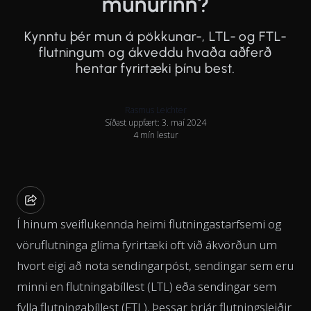
munurinn?
Kynntu þér mun á pökkunar-, LTL- og FTL-
flutningum og ákveddu hvaða aðferð
hentar fyrirtæki þínu best.
Rasmus Leichter
Síðast uppfært: 3. maí 2024
4 mín lestur
Í hinum sveiflukennda heimi flutningastarfsemi og
vöruflutninga glíma fyrirtæki oft við ákvörðun um
hvort eigi að nota sendingarpóst, sendingar sem eru
minni en flutningabíllest (LTL) eða sendingar sem
fylla flutningabíllest (FTL). Þessar þrjár flutningsleiðir