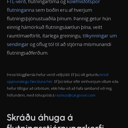
FTL-verð
, flutningartíma og
kolefnisfótspor
flutninganna
sem boðin eru af hverjum
flutningsþjónustuaðila þínum. Þannig getur hún
einnig hámörkuð flutningsáætlun þína, veitt
rauntímaeftirlit, ítarlega greiningu,
tilkynningar um
sendingar
og öflug tól til að stjórna mismunandi
flutningsaðferðum.
Þessi bloggfærsla hefur verið vélþýdd. Ef þú vilt geturðu
lesið
upprunalegu færsluna hér
. Ef þú tekur eftir einhverjum villum eða
hefur tillögur að úrbótum, ekki hika við að hafa samband við mig,
höfundinn, með tölvupósti á
rasmus@cargoson.com
Skráðu áhuga á