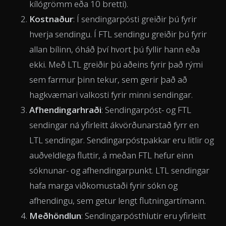
kílógrömm eða 10 bretti).
Kostnaður
: Í sendingarpósti greiðir þú fyrir
hverja sendingu. Í FTL sendingu greiðir þú fyrir
allan bílinn, óháð því hvort þú fyllir hann eða
ekki. Með LTL greiðir þú aðeins fyrir það rými
sem farmur þinn tekur, sem gerir það að
hagkvæmari valkosti fyrir minni sendingar.
Afhendingarhraði
: Sendingarpóst- og FTL
sendingar ná yfirleitt ákvörðunarstað fyrr en
LTL sendingar. Sendingarpóstpakkar eru litlir og
auðveldlega fluttir, á meðan FTL hefur einn
sóknunar- og afhendingarpunkt. LTL sendingar
hafa marga viðkomustaði fyrir sókn og
afhendingu, sem getur lengt flutningartímann.
Meðhöndlun
: Sendingarpósthlutir eru yfirleitt