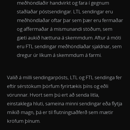
meðhöndlaðir handvirkt og fara í gegnum
staðlaðar póstsendingar. LTL sendingar eru
meðhöndlaðar oftar þar sem þær eru fermaðar
og affermaðar á mismunandi stöðum, sem
gæti aukið hættuna á skemmdum. Aftur á móti
eru FTL sendingar meðhöndlaðar sjaldnar, sem
dregur úr líkum á skemmdum á farmi.
Valið á milli sendingarpósts, LTL og FTL sendinga fer
eftir sérstökum þörfum fyrirtækis þíns og eðli
vörunnar. Hvort sem þú ert að senda litla,
einstaklega hluti, sameina minni sendingar eða flytja
mikið magn, þá er til flutningsaðferð sem mætir
kröfum þínum.