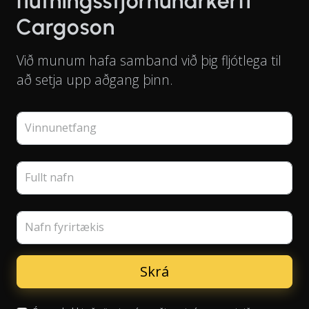
flutningsstjórnunarkerfi
Cargoson
Við munum hafa samband við þig fljótlega til
að setja upp aðgang þinn.
Vinnunetfang
Fullt nafn
Nafn fyrirtækis