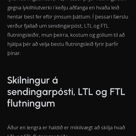
gegna lykilhlutverki í keðju aðfanga en hvaða leið
hentar best fer eftir ýmsum þáttum. Í þessari færslu
verður fjallað um sendingarpóst, LTL og FTL
flutningsleiðir, mun þeirra, kostum og göllum til að
hjálpa þér að velja bestu flutningsleið fyrir þarfir
þínar.
Skilningur á
sendingarpósti, LTL og FTL
flutningum
Áður en lengra er haldið er mikilvægt að skilja hvað