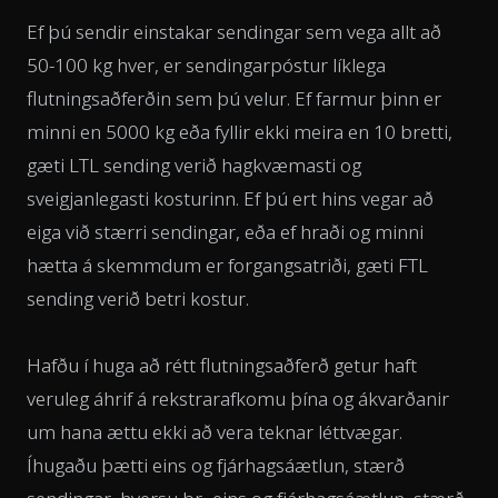
Ef þú sendir einstakar sendingar sem vega allt að
50-100 kg hver, er sendingarpóstur líklega
flutningsaðferðin sem þú velur. Ef farmur þinn er
minni en 5000 kg eða fyllir ekki meira en 10 bretti,
gæti LTL sending verið hagkvæmasti og
sveigjanlegasti kosturinn. Ef þú ert hins vegar að
eiga við stærri sendingar, eða ef hraði og minni
hætta á skemmdum er forgangsatriði, gæti FTL
sending verið betri kostur.
Hafðu í huga að rétt flutningsaðferð getur haft
veruleg áhrif á rekstrarafkomu þína og ákvarðanir
um hana ættu ekki að vera teknar léttvægar.
Íhugaðu þætti eins og fjárhagsáætlun, stærð