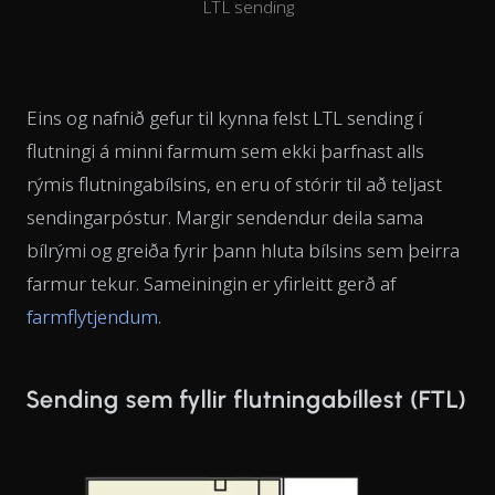
LTL sending
Eins og nafnið gefur til kynna felst LTL sending í
flutningi á minni farmum sem ekki þarfnast alls
rýmis flutningabílsins, en eru of stórir til að teljast
sendingarpóstur. Margir sendendur deila sama
bílrými og greiða fyrir þann hluta bílsins sem þeirra
farmur tekur. Sameiningin er yfirleitt gerð af
farmflytjendum
.
Sending sem fyllir flutningabíllest (FTL)