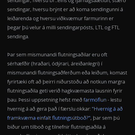
sendingar, hversu br...eins og fjárhagsáætlun, stærð
sendingar, hversu brýnt er að koma sendingunni á
leiðarenda og hversu viðkvæmur farmurinn er
þegar þú velur á milli sendingarpósts, LTL og FTL
sendinga.
Þar sem mismunandi flutningsaðilar eru oft
sérhæfðir (hraðari, ódýrari, áreiðanlegri) í
mismunandi flutningsaðferðum eða leiðum, komast
fyrirtæki oft að þeirri niðurstöðu að notkun margra
flutningsaðila geti verið hagkvæmasta lausnin fyrir
þau. Þessi uppsetning hefst með
farmöflun
- lestu
hvernig á að gera það í færslu okkar:
"Hvernig á að
framkvæma einfalt flutningsútboð?"
, þar sem þú
biður um tilboð og tilnefnir flutningsaðila á