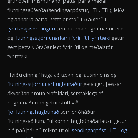
grundvelli mismunandi þátta, þar á meðal
flutningsaðferða (sendingarpóstur, LTL, FTL), leiða
og annarra þátta. Þetta er stöðluð aðferð í
fyrirtækjasendingum
, en nútíma hugbúnaður eins
og
flutningsstjórnunarkerfi fyrir lítil fyrirtæki
getur
gert þetta viðráðanlegt fyrir lítil og meðalstór
fyrirtæki.
Hafðu einnig í huga að tæknileg lausnir eins og
flutningsstjórnunarhugbúnaður
geta gert þessar
ákvarðanir mun einfaldari, sérstaklega ef
hugbúnaðurinn getur stutt við
fjölflutningshugbúnað
sem er óháður
flutningsaðilum. Fullkomin hugbúnaðarlausn getur
hjálpað þér að reikna út öll
sendingarpóst-, LTL- og