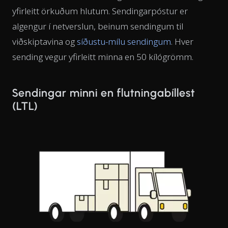
yfirleitt örkuðum hlutum. Sendingarpóstur er
algengur í netverslun, beinum sendingum til
viðskiptavina og
síðustu-mílu sendingum
. Hver
sending vegur yfirleitt minna en 50 kílógrömm.
Sendingar minni en flutningabíllest
(LTL)