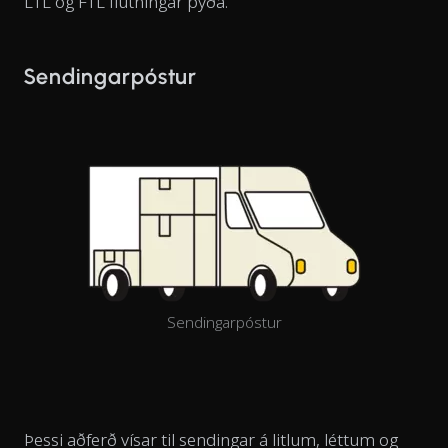
LTL og FTL flutningar þýða.
Sendingarpóstur
Sendingarpóstur
Þessi aðferð vísar til sendingar á litlum, léttum og