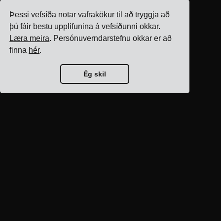
Þessi vefsíða notar vafrakökur til að tryggja að
þú fáir bestu upplifunina á vefsíðunni okkar.
Læra meira
. Persónuverndarstefnu okkar er að
finna
hér
.
Ég skil
Forsíða bloggs