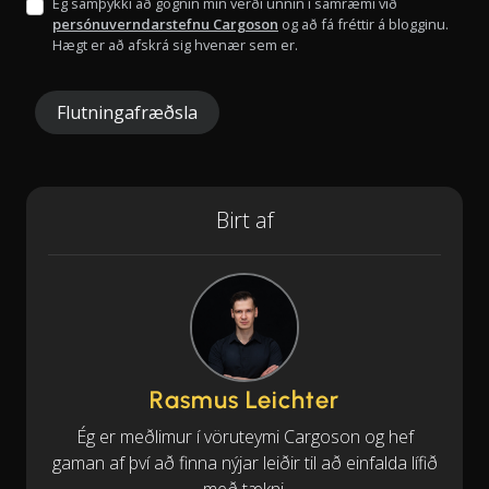
Ég samþykki að gögnin mín verði unnin í samræmi við
persónuverndarstefnu Cargoson
og að fá fréttir á blogginu.
Hægt er að afskrá sig hvenær sem er.
Flutningafræðsla
Birt af
Rasmus Leichter
Ég er meðlimur í vöruteymi Cargoson og hef
gaman af því að finna nýjar leiðir til að einfalda lífið
með tækni.