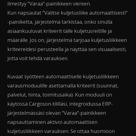
ilmestyy "Varaa"-painikkeen viereen.
Kun napsautat "Valitse kuljetusliike automaattisesti"
-painiketta, järjestelmä tarkistaa, onko sinulla
asiaankuuluvat kriteerit tälle kuljetusreitille ja
määrälle. Jos on, järjestelmä tarjoaa kuljetusliikkeen
kriteereidesi perusteella ja näyttää sen visuaalisesti,
jotta voit tehdä varauksen.
Kuvaat syötteen automaattiselle kuljetusliikkeen
varausmoduulille asettamalla kriteerit (suunnat,
palvelut, hinta, toimitusaika). Kun moduuli on
käytössä Cargoson-tililläsi, integroidussa ERP-
järjestelmässäsi olevan "Varaa"-painikkeen
napsauttaminen aktivoi automaattisen
kuljetusliikkeen varauksen. Se ottaa huomioon