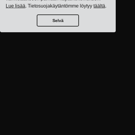
Lue lisää
. Tietosuojakäytäntömme löytyy
täältä
.
Selvä
Blogin etusivu