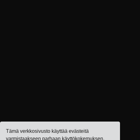
Tämä verkkosivusto käyttää evästeitä
varmistaakseen parhaan käyttökokemuksen.