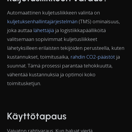
Automaattinen kuljetusliikkeen valinta on
kuljetuksenhallintajärjestelmän
(TMS) ominaisuus,
joka auttaa
lähettäjiä
ja logistiikkapäälliköitä
valitsemaan sopivimmat kuljetusliikkeet
lähetyksilleen erilaisten tekijöiden perusteella, kuten
kustannukset, toimitusaika,
rahdin CO2-päästöt
ja
suunnat. Tämä prosessi parantaa tehokkuutta,
vähentää kustannuksia ja optimoi koko
toimitusketjun.
Käyttötapaus
Vaivaton rahtivaraus. Kun haluat viedä