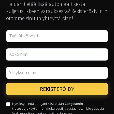
Haluan tietää lisää automaattisesta
kuljetusliikkeen varauksesta? Rekisteröidy, niin
otamme sinuun yhteyttä pian!
Työsähköposti
Koko nimi
Yrityksen nimi
Hyväksyn, että tietojani käsitellään
Cargosonin
tietosuojakäytännön
mukaisesti ja vastaanotan blogiuutisia.
Voit peruuttaa tilauksen milloin tahansa.