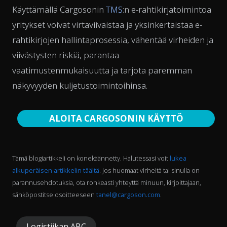
Käyttämällä Cargosonin
TMS
:n e-rahtikirjatoimintoa
yritykset voivat virtaviivaistaa ja yksinkertaistaa e-
rahtikirjojen hallintaprosessia, vähentää virheiden ja
viivästysten riskiä, parantaa
vaatimustenmukaisuutta ja tarjota paremman
näkyvyyden kuljetustoimintoihinsa.
ALOITA CARGOSONIN KÄYTTÖ
Tämä blogiartikkeli on konekäännetty. Halutessasi voit
lukea
alkuperäisen artikkelin täältä
. Jos huomaat virheitä tai sinulla on
parannusehdotuksia, ota rohkeasti yhteyttä minuun, kirjoittajaan,
sähköpostitse osoitteeseen
tanel@cargoson.com
.
Logistiikan ABC