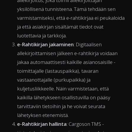
allekirjoitus, joka toimii allekirjoittajan
yksilöllisenä tunnisteena. Tämä tehdään sen
varmistamiseksi, että e-rahtikirjaa ei peukaloida
ja että asiakirjan sisältämät tiedot ovat
luotettavia ja tarkkoja.
e-Rahtikirjan jakaminen
: Digitaalisen
allekirjoittamisen jälkeen e-rahtikirja voidaan
jakaa automaattisesti kaikille asianosaisille -
toimittajalle (lastauspaikka), tavaran
vastaanottajalle (purkupaikka) ja
kuljetusliikkeelle. Näin varmistetaan, että
kaikilla lähetykseen osallistuvilla on pääsy
tarvittaviin tietoihin ja he voivat seurata
lähetyksen etenemistä.
e-Rahtikirjan hallinta
: Cargoson TMS -