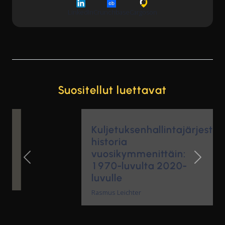
LinkedIn
Crunchbase
Cargoson
Suositellut luettavat
Kuljetuksenhallintajärjestelmien
historia
vuosikymmenittäin:
1970-luvulta 2020-
Previous Slide
Next Sl
luvulle
Rasmus Leichter