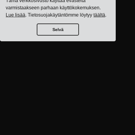
Tämä verkkosivusto käyttää evästeitä
varmistaakseen parhaan käyttökokemuksen.
Lue lisää
. Tietosuojakäytäntömme löytyy
täältä
.
Selvä
Blogin etusivu