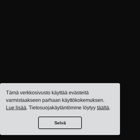
Tämä verkkosivusto käyttää evästeitä
varmistaakseen parhaan käyttökokemuksen.
Lue lisää
. Tietosuojakäytäntömme löytyy
täältä
.
Selvä