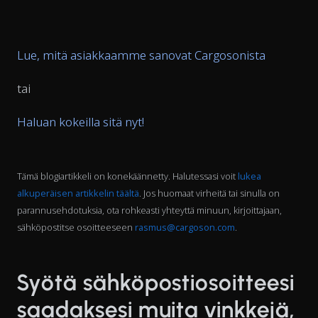
Lue, mitä asiakkaamme sanovat Cargosonista
tai
Haluan kokeilla sitä nyt!
Tämä blogiartikkeli on konekäännetty. Halutessasi voit
lukea
alkuperäisen artikkelin täältä
. Jos huomaat virheitä tai sinulla on
parannusehdotuksia, ota rohkeasti yhteyttä minuun, kirjoittajaan,
sähköpostitse osoitteeseen
rasmus@cargoson.com
.
Syötä sähköpostiosoitteesi
saadaksesi muita vinkkejä,