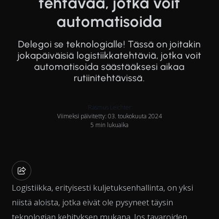
tehtävää, jotka voit
automatisoida
Delegoi se teknologialle! Tässä on joitakin
jokapäiväisiä logistiikkatehtäviä, jotka voit
automatisoida säästääksesi aikaa
rutiinitehtävissä.
Rasmus Leichter
Viimeksi päivitetty: 03. toukokuuta 2024
5 min lukuaika
Logistiikka, erityisesti kuljetuksenhallinta, on yksi
niistä aloista, jotka eivät ole pysyneet täysin
teknologian kehityksen mukana. Jos tavaroiden