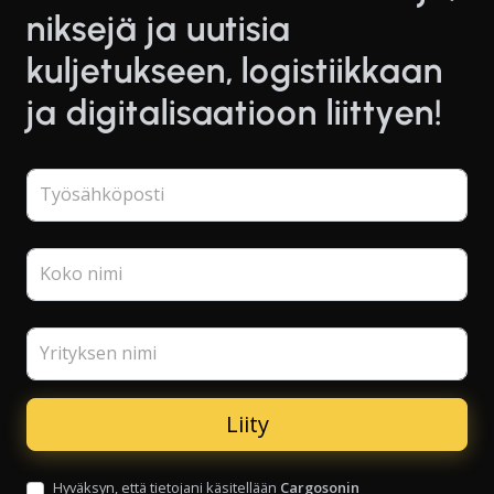
niksejä ja uutisia
kuljetukseen, logistiikkaan
ja digitalisaatioon liittyen!
Työsähköposti
Koko nimi
Yrityksen nimi
Hyväksyn, että tietojani käsitellään
Cargosonin