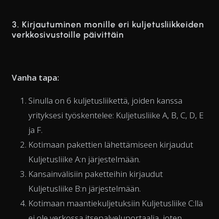
3. Kirjautuminen monille eri kuljetusliikkeiden
verkkosivustoille päivittäin
Vanha tapa:
Sinulla on 6 kuljetusliikettä, joiden kanssa
yrityksesi työskentelee: Kuljetusliike A, B, C, D, E
ja F.
Kotimaan pakettien lähettämiseen kirjaudut
Kuljetusliike A:n järjestelmään.
Kansainvälisiin paketteihin kirjaudut
Kuljetusliike B:n järjestelmään.
Kotimaan maantiekuljetuksiin Kuljetusliike C:llä
ei ole verkossa itsepalveluportaalia, joten