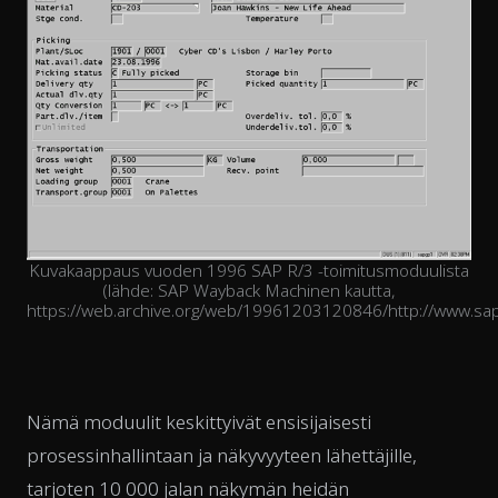
Kuvakaappaus vuoden 1996 SAP R/3 -toimitusmoduulista
(lähde: SAP Wayback Machinen kautta,
https://web.archive.org/web/19961203120846/http://www.sa
Nämä moduulit keskittyivät ensisijaisesti
prosessinhallintaan ja näkyvyyteen lähettäjille,
tarjoten 10 000 jalan näkymän heidän