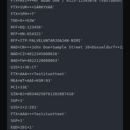
FTX+AVI+++Mr Adam Doe / 0123-12345678 (Vastaanottaja
FTX+SUR+++SÄRKYVÄÄ'

FTX+SPH++T'

TOD+6++EXW'

RFF+DQ:123456'

RFF+ON:654321'

RFF+ITP:PALVELUNTARJOAJAN-NIMI'

NAD+CN+++John Doe+Sample Street 10+Düsseldorf++12345
NAD+CZ+4012345000016'

NAD+FW+4022128000003'

GID+1+36:CT'

FTX+AAA+++Testituotteet'

MEA+WT+AAE+KGM:93'

PCI+33E'

GIN+BJ+00340258761202887418'

SGP+1'

GID+2+2:201'

FTX+AAA+++Testituotteet'

SGP+1'

EQD+201+1'
