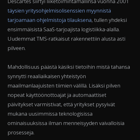
Descartes siirtyi liiketoimintamallinsa vuonna 2001
täysien yritysohjelmisolisenssien myynnistä
tarjoamaan ohjelmistoja tilauksena
, tullen yhdeksi
ensimmäisistä SaaS-tarjoajista logistiikka-alalla.
Uudemmat TMS-ratkaisut rakennettiin alusta asti
pilveen.
Mahdollisuus päästä käsiksi tietoihin mistä tahansa
synnytti reaaliaikaisen yhteistyön
maailmanlaajuisten tiimien välillä. Lisäksi pilven
nopeat käyttöönottoajat ja automaattiset
päivitykset varmistivat, että yritykset pysyivät
mukana uusimmissa teknologisissa
ominaisuuksissa ilman menneisyyden vaivalloisia
prosesseja.