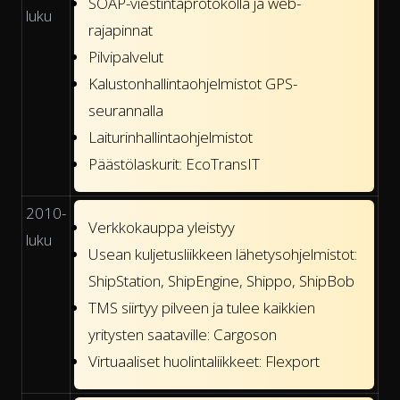
SOAP-viestintäprotokolla ja web-
luku
rajapinnat
Pilvipalvelut
Kalustonhallintaohjelmistot GPS-
seurannalla
Laiturinhallintaohjelmistot
Päästölaskurit: EcoTransIT
2010-
Verkkokauppa yleistyy
luku
Usean kuljetusliikkeen lähetysohjelmistot:
ShipStation, ShipEngine, Shippo, ShipBob
TMS siirtyy pilveen ja tulee kaikkien
yritysten saataville: Cargoson
Virtuaaliset huolintaliikkeet: Flexport