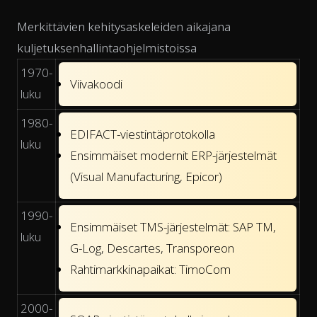
Merkittävien kehitysaskeleiden aikajana
kuljetuksenhallintaohjelmistoissa
1970-
Viivakoodi
luku
1980-
EDIFACT-viestintäprotokolla
luku
Ensimmäiset modernit ERP-järjestelmät
(Visual Manufacturing, Epicor)
1990-
Ensimmäiset TMS-järjestelmät: SAP TM,
luku
G-Log, Descartes, Transporeon
Rahtimarkkinapaikat: TimoCom
2000-