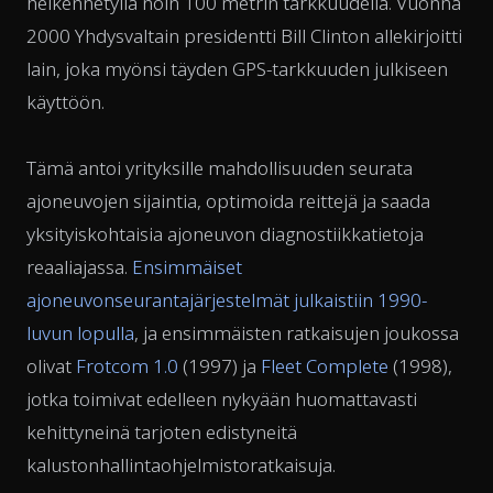
heikennetyllä noin 100 metrin tarkkuudella. Vuonna
2000 Yhdysvaltain presidentti Bill Clinton allekirjoitti
lain, joka myönsi täyden GPS-tarkkuuden julkiseen
käyttöön.
Tämä antoi yrityksille mahdollisuuden seurata
ajoneuvojen sijaintia, optimoida reittejä ja saada
yksityiskohtaisia ajoneuvon diagnostiikkatietoja
reaaliajassa.
Ensimmäiset
ajoneuvonseurantajärjestelmät julkaistiin 1990-
luvun lopulla
, ja ensimmäisten ratkaisujen joukossa
olivat
Frotcom 1.0
(1997) ja
Fleet Complete
(1998),
jotka toimivat edelleen nykyään huomattavasti
kehittyneinä tarjoten edistyneitä
kalustonhallintaohjelmistoratkaisuja.