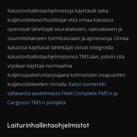
Kalustonhallintaohjelmistoja käyttävät sekä
kuljetusliikkeet/huolitsijat että omaa kalustoa
operoivat lähettäjät seuratakseen, valvoakseen ja
suunnitellakseen toimituksiaan ja ajoneuvoja. Omaa
kalustoa käyttävät lähettäjät voivat integroida
kalustonhallintaohjelmistonsa TMS:ään, jolloin sitä
voidaan käyttää normaalina
kuljetuspalveluntarjoajana kolmansien osapuolten
kuljetusliikkeiden rinnalla.
Katso esimerkki
tällaisesta asetelmasta Fleet Complete FMS:n ja
Cargoson TMS:n pohjalta
.
Laiturinhallintaohjelmistot