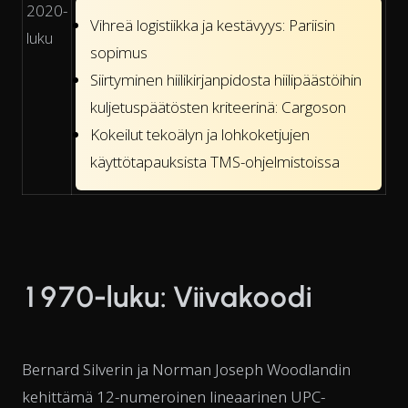
2020-
Vihreä logistiikka ja kestävyys: Pariisin
luku
sopimus
Siirtyminen hiilikirjanpidosta hiilipäästöihin
kuljetuspäätösten kriteerinä: Cargoson
Kokeilut tekoälyn ja lohkoketjujen
käyttötapauksista TMS-ohjelmistoissa
1970-luku: Viivakoodi
Bernard Silverin ja Norman Joseph Woodlandin
kehittämä 12-numeroinen lineaarinen UPC-