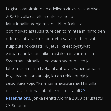
Logistiikkatoimintojen edelleen virtaviivaistamiseksi
2000-luvulla esiteltiin erikoistuneita
laiturinhallintaohjelmistoja. Nämä alustat
optimoivat lastauslaitureiden toimintaa minimoiden
odotusajat ja varmistaen, että varastot toimivat
huipputehokkaasti. Kuljetusliikkeet pystyivät
varaamaan lastausaikoja asiakkaan varastossa.
Systematisoimalla lähetysten saapumisen ja
lähtemisen nämä työkalut auttoivat vähentämään
logistisia pullonkauloja, kuten rekkajonoja ja
seisonta-aikoja. Yksi ensimmäisistä markkinoilla
olleista laiturinhallintaohjelmistoista oli
C3
Reservations
,
jonka kehitti vuonna 2000 perustettu
C3 Solutions.