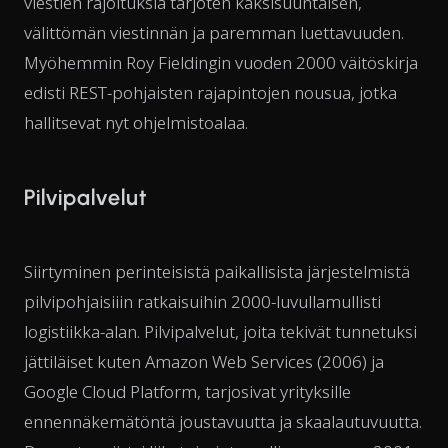
viestien rajoituksia tarjoten kaksisuuntaisen,
välittömän viestinnän ja paremman luettavuuden.
Myöhemmin Roy Fieldingin vuoden 2000 väitöskirja
edisti REST-pohjaisten rajapintojen nousua, jotka
hallitsevat nyt ohjelmistoalaa.
Pilvipalvelut
Siirtyminen perinteisistä paikallisista järjestelmistä
pilvipohjaisiiin ratkaisuihin 2000-luvullamullisti
logistiikka-alan. Pilvipalvelut, joita tekivät tunnetuksi
jättiläiset kuten Amazon Web Services (2006) ja
Google Cloud Platform, tarjosivat yrityksille
ennennäkemätöntä joustavuutta ja skaalautuvuutta.