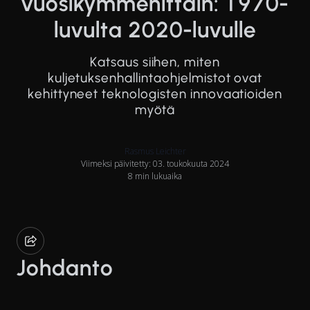
vuosikymmenittäin: 1970-
luvulta 2020-luvulle
Katsaus siihen, miten
kuljetuksenhallintaohjelmistot ovat
kehittyneet teknologisten innovaatioiden
myötä
Rasmus Leichter
Viimeksi päivitetty: 03. toukokuuta 2024
8 min lukuaika
Johdanto