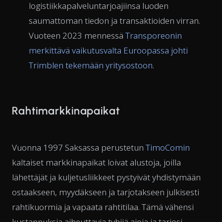
logistiikkapalveluntarjoajiinsa luoden
saumattoman tiedon ja transaktioiden virran.
Vuoteen 2023 mennessä
Transporeonin
merkittävä vaikutusvalta Euroopassa johti
Trimblen tekemään yritysostoon
.
Rahtimarkkinapaikat
Vuonna 1997 Saksassa perustetun
TimoComin
kaltaiset markkinapaikat loivat alustoja, joilla
lähettäjät ja kuljetusliikkeet pystyivät yhdistymään
ostaakseen, myydäkseen ja tarjotakseen julkisesti
rahtikuormia ja vapaata rahtitilaa. Tämä vähensi
kustannuksia aiheuttavia tyhjiä ajoja ja tarjosi