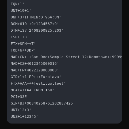
EQN+1'

UNT+19+1'

UNH+3+IFTMIN:D:96A:UN'

BGM+610::9+1234567+9'

DTM+137:2408200825:203'

TSR+++3'

FTX+SPH++T'

TOD+6++DDP'

NAD+CN+++Sam Doe+Sample Street 12+Demotown++99999+DE
NAD+CZ+4012345000016'

NAD+FW+4022128000003'

GID+1+1:EP:::Eurolava'

FTX+AAA+++Testituotteet'

MEA+WT+AAE+KGM:150'

PCI+33E'

GIN+BJ+00340258761202887425'

UNT+13+3'

UNZ+1+12345'