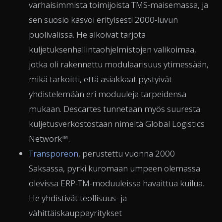
varhaisimmista toimijoista TMS-maisemassa, ja
sen suosio kasvoi erityisesti 2000-luvun
puolivälissä. He alkoivat tarjota
kuljetuksenhallintaohjelmistojen valikoimaa,
jotka oli rakennettu modulaarisuus ytimessään,
mikä tarkoitti, että asiakkaat pystyivät
yhdistelemään eri moduuleja tarpeidensa
mukaan. Descartes tunnetaan myös suuresta
kuljetusverkostostaan nimeltä Global Logistics
Network™.
Transporeon
, perustettu vuonna 2000
Saksassa, pyrki kuromaan umpeen olemassa
olevissa ERP-TM-moduuleissa havaittua kuilua.
He yhdistivät teollisuus- ja
vähittäiskauppayritykset