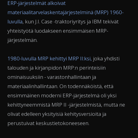
ERP-järjestelmät alkoivat
materiaalitarvelaskentajärjestelminä (MRP) 1960-
luvulla
, kun J.I. Case -traktoriyritys ja IBM tekivät
yhteistyötä luodakseen ensimmäisen MRP-
järjestelmän.
1980-luvulla MRP kehittyi MRP II:ksi,
joka yhdisti
talouden ja kirjanpidon MRP:n perinteisiin
ominaisuuksiin - varastonhallintaan ja
materiaalinhallintaan. On todennäköistä, että
ensimmäinen moderni ERP-järjestelmä oli yksi
kehittyneemmistä MRP II -järjestelmistä, mutta ne
olivat edelleen yksityisiä kehitysversioita ja
perustuivat keskustietokoneeseen.