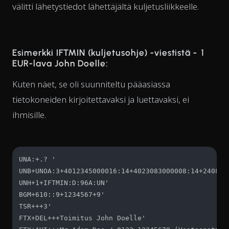
välitti lähetystiedot lähettäjältä kuljetusliikkeelle.
Esimerkki IFTMIN (kuljetusohje) -viestistä - 1
EUR-lava John Doelle:
Kuten näet, se oli suunniteltu pääasiassa
tietokoneiden kirjoitettavaksi ja luettavaksi, ei
ihmisille.
UNA:+.? '

UNB+UNOA:3+4012345000016:14+4023083000008:14+240823:
UNH+1+IFTMIN:D:96A:UN'

BGM+610::9+1234567+9'

TSR+++3'

FTX+DEL+++Toimitus John Doelle'
