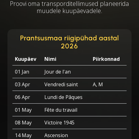
Proovi oma transporditellimused planeerida
muudele kuupäevadele.
Prantsusmaa riigipühad aastal
2026
Kuupäev
Nimi
Piirkonnad
01 Jan
Jour de l'an
03 Apr
Vendredi saint
A, M
06 Apr
Lundi de Pâques
01 May
Fête du travail
08 May
Victoire 1945
14 May
Ascension