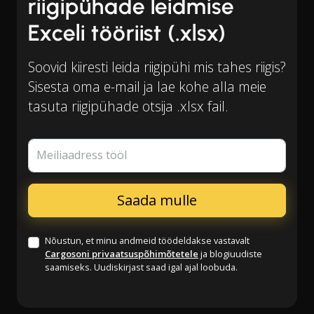
riigipühade leidmise
Exceli tööriist (.xlsx)
Soovid kiiresti leida riigipühi mis tahes riigis?
Sisesta oma e-mail ja lae kohe alla meie
tasuta riigipühade otsija .xlsx fail.
Meiliaadress tööl
Nõustun, et minu andmeid töödeldakse vastavalt
Cargosoni privaatsuspõhimõtetele
ja blogiuudiste
saamiseks. Uudiskirjast saad igal ajal loobuda.