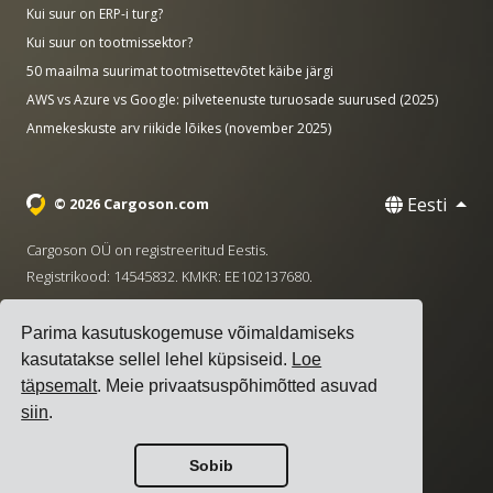
Kui suur on ERP-i turg?
Kui suur on tootmissektor?
50 maailma suurimat tootmisettevõtet käibe järgi
AWS vs Azure vs Google: pilveteenuste turuosade suurused (2025)
Anmekeskuste arv riikide lõikes (november 2025)
Eesti
© 2026 Cargoson.com
Cargoson OÜ on registreeritud Eestis.
Registrikood: 14545832. KMKR: EE102137680.
Peakontor: Pärnu mnt. 141, 11314 Tallinn, Eesti
Parima kasutuskogemuse võimaldamiseks
·
+372 5555 0028
hello@cargoson.com
kasutatakse sellel lehel küpsiseid.
Loe
täpsemalt
. Meie privaatsuspõhimõtted asuvad
Teenuse tingimused
|
Privaatsuseeskirjad
|
Küpsiste
siin
.
poliitika
Sobib