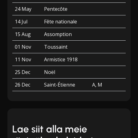
24 May
Pentecôte
14 Jul
Fête nationale
15 Aug
Assomption
01 Nov
Toussaint
11 Nov
Armistice 1918
25 Dec
Noël
26 Dec
Saint-Étienne
A, M
Lae siit alla meie