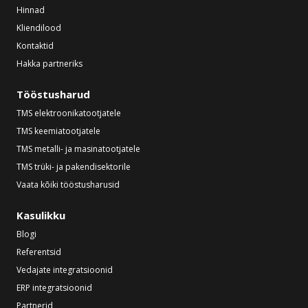
Hinnad
Kliendilood
Kontaktid
Hakka partneriks
Tööstusharud
TMS elektroonikatootjatele
TMS keemiatootjatele
TMS metalli- ja masinatootjatele
TMS trüki- ja pakendisektorile
Vaata kõiki tööstusharusid
Kasulikku
Blogi
Referentsid
Vedajate integratsioonid
ERP integratsioonid
Partnerid