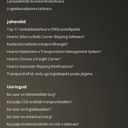
Laolaadimiste broneerimistarkvara
Logistikaosakonna tarkvara
Juhendid
Top 17 veohaldustarkvara (TMS) veotellijatele
How to Select a Multi-Carrier Shipping Software?
Kuidas korraldada transpordihanget?
How to Implement a Transportation Management System?
How to Choose a Freight Carrier?
How to Automate Shipping Notifications?
Transpordi KPId, mida iga logistikajuht peaks jälgima
Uuringud
Kui suur on tehisintellekti turg?
Kui palju CO2 eraldab transpordisektor?
Kui suur on logistikasektor?
Kui suur on äritarkvara turg?
Kui palju tootmistöökohti on USA-s täitmata?