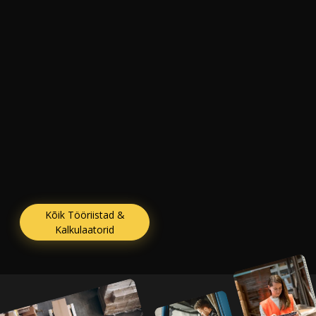
Kõik Tööriistad &
Kalkulaatorid