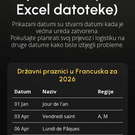
Excel datoteke)
Prikazani datumi su stvarni datumi kada je
većina ureda zatvorena.
Pokušajte planirati svoj prijevoz i logistiku na
druge datume kako biste izbjegli probleme.
Državni praznici u Francuska za
2026
Datum
Naziv
Regije
01 Jan
Jour de l'an
03 Apr
Vendredi saint
A, M
06 Apr
Lundi de Pâques