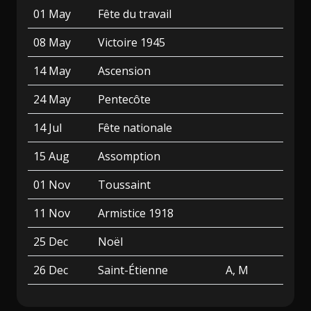
01 May
Fête du travail
08 May
Victoire 1945
14 May
Ascension
24 May
Pentecôte
14 Jul
Fête nationale
15 Aug
Assomption
01 Nov
Toussaint
11 Nov
Armistice 1918
25 Dec
Noël
26 Dec
Saint-Étienne
A, M