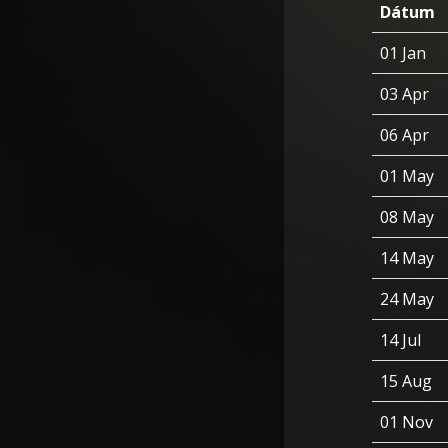
Dátum
01 Jan
03 Apr
06 Apr
01 May
08 May
14 May
24 May
14 Jul
15 Aug
01 Nov