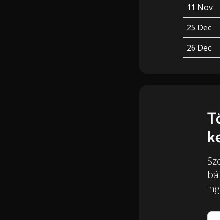
11 Nov
25 Dec
26 Dec
T
k
Sz
bá
in