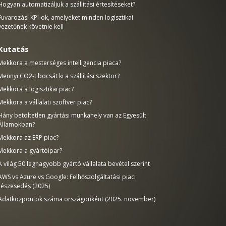
Hogyan automatizáljuk a szállítási értesítéseket?
Fuvarozási KPI-ok, amelyeket minden logisztikai
vezetőnek követnie kell
Kutatás
Mekkora a mesterséges intelligencia piaca?
Mennyi CO2-t bocsát ki a szállítási szektor?
Mekkora a logisztikai piac?
Mekkora a vállalati szoftver piac?
Hány betöltetlen gyártási munkahely van az Egyesült
Államokban?
Mekkora az ERP piac?
Mekkora a gyártóipar?
A világ 50 legnagyobb gyártó vállalata bevétel szerint
AWS vs Azure vs Google: Felhőszolgáltatási piaci
részesedés (2025)
Adatközpontok száma országonként (2025. november)