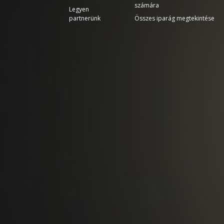
számára
Legyen
partnerünk
Összes iparág megtekintése