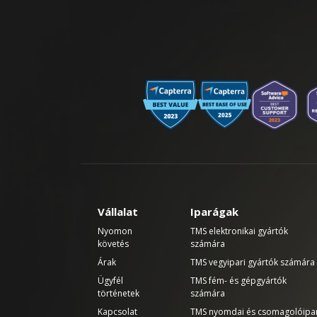
Vállalat
Iparágak
Nyomon
TMS elektronikai gyártók
követés
számára
Árak
TMS vegyipari gyártók számára
Ügyfél
TMS fém- és gépgyártók
történetek
számára
Kapcsolat
TMS nyomdai és csomagolóipa