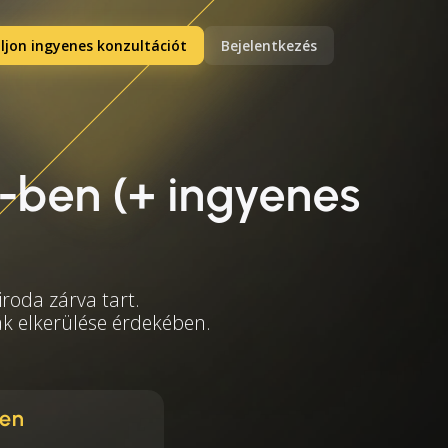
ljon ingyenes konzultációt
Bejelentkezés
-ben (+ ingyenes
roda zárva tart.
mák elkerülése érdekében.
ben