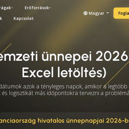
rágak
Erőforrások
Magyar
Fogla
k
Kapcsolat
emzeti ünnepei 2026
Excel letöltés)
 dátumok azok a tényleges napok, amikor a legtöbb i
t és logisztikát más időpontokra tervezni a problé
anciaország hivatalos ünnepnapjai 2026-