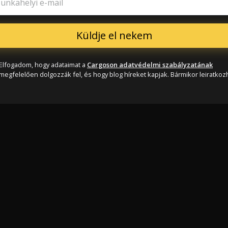
unkahelyi e-mail
Elfogadom, hogy adataimat a
Cargoson adatvédelmi szabályzatának
megfelelően dolgozzák fel, és hogy blog híreket kapjak. Bármikor leiratkozh