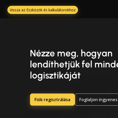
Vissza az Eszközök és kalkulátorokhoz
Nézze meg, hogyan
lendíthetjük fel min
logisztikáját
Fiók regisztrálása
Foglaljon ingyenes