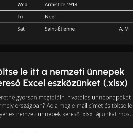
Wed
Armistice 1918
Fri
Noël
Sat
Saint-Étienne
A, M
öltse le itt a nemzeti ünnepek
ereső Excel eszközünket (.xlsx)
eretne gyorsan megtalálni hivatalos ünnepnapokat
rmely országban? Adja meg e-mail címét és töltse le
gyenes nemzeti ünnepek kereső .xlsx fájlunkat most.