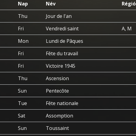
Nap
Név
Régió
Thu
Jour de l'an
Fri
Vendredi saint
A, M
Mon
Lundi de Pâques
Fri
Fête du travail
Fri
Victoire 1945
Thu
Ascension
Sun
Pentecôte
Tue
Fête nationale
Sat
Assomption
Sun
Toussaint