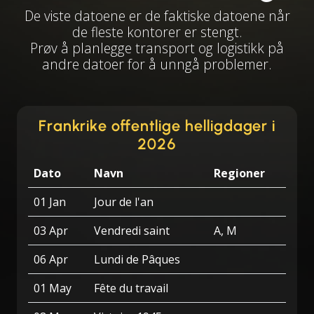
De viste datoene er de faktiske datoene når
de fleste kontorer er stengt.
Prøv å planlegge transport og logistikk på
andre datoer for å unngå problemer.
Frankrike offentlige helligdager i
2026
Dato
Navn
Regioner
01 Jan
Jour de l'an
03 Apr
Vendredi saint
A, M
06 Apr
Lundi de Pâques
01 May
Fête du travail