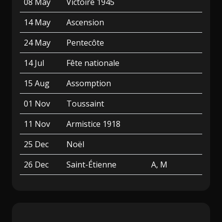
08 May
Victoire 1945
14 May
Ascension
24 May
Pentecôte
14 Jul
Fête nationale
15 Aug
Assomption
01 Nov
Toussaint
11 Nov
Armistice 1918
25 Dec
Noël
26 Dec
Saint-Étienne
A, M