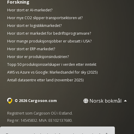
Forskning
Hvor stort er AI-markedet?
Hvor mye CO2 slipper transportsektoren ut?
Hvor stort er logistikkmarkedet?
Hvor stort er markedet for bedriftsprogramvare?
Hvor mange produksjonsjobber er ubesatt i USA?
Hvor stort er ERP-markedet?
Hvor stor er produksjonsindustrien?
Topp 50 produksjonsselskaper i verden etter inntekt
AWS vs Azure vs Google: Markedsandel for sky (2025)
Antall datasentre etter land (november 2025)
Norsk bokmål
© 2026 Cargoson.com
Registrert som Cargoson OÜ i Estland.
Reg nr: 14545832. MVA: EE102137680.
Hovedkontor: Pärnu mnt. 141, 11314 Tallinn, Estland