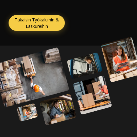
Takaisin Työkaluihin &
Laskureihin