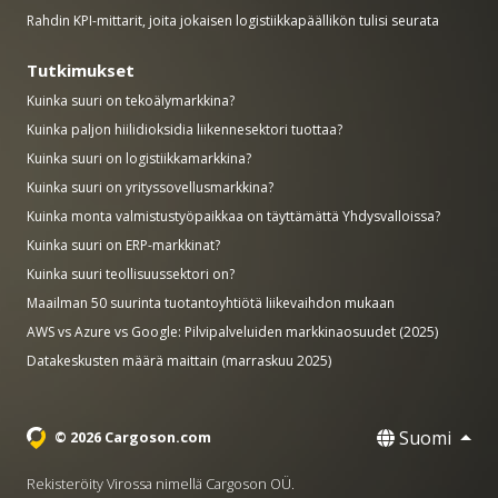
Rahdin KPI-mittarit, joita jokaisen logistiikkapäällikön tulisi seurata
Tutkimukset
Kuinka suuri on tekoälymarkkina?
Kuinka paljon hiilidioksidia liikennesektori tuottaa?
Kuinka suuri on logistiikkamarkkina?
Kuinka suuri on yrityssovellusmarkkina?
Kuinka monta valmistustyöpaikkaa on täyttämättä Yhdysvalloissa?
Kuinka suuri on ERP-markkinat?
Kuinka suuri teollisuussektori on?
Maailman 50 suurinta tuotantoyhtiötä liikevaihdon mukaan
AWS vs Azure vs Google: Pilvipalveluiden markkinaosuudet (2025)
Datakeskusten määrä maittain (marraskuu 2025)
Suomi
© 2026 Cargoson.com
Rekisteröity Virossa nimellä Cargoson OÜ.