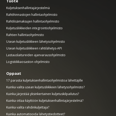
Tuote
Kuljetuksenhallintajärjestelmä
Rahtihinnastojen hallintaohjelmisto
Rahtilisämaksujen hallintaohjelmisto
Kuljetusliikkeiden integrointiohjelmisto
Rahtien hallintaohjelmisto
Usean kuljetusliikkeen lähetysohjelmisto
Usean kuljetusliikkeen rahtilähetys-API
Lastauslaitureiden ajanvarausohjelmisto
Logistiikkaosaston ohjelmisto
Oppaat
17 parasta kuljetuksenhallintaohjelmistoa lähettäjille
Kuinka valita usean kuljetusliikkeen lähetysohjelmisto?
Kuinka järjestää yksinkertainen kuljetuskilpailutus?
Kuinka ottaa käyttöön kuljetuksenhallintajärjestelmä?
Kuinka valita rahdinkuljettaja?
Kuinka automatisoida lähetystiedotteet?