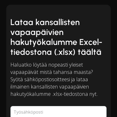
Lataa kansallisten
vapaapäivien
hakutyökalumme Excel-
tiedostona (.xlsx) täältä
Haluatko löytää nopeasti yleiset
vapaapäivät mistä tahansa maasta?
Syötä sähköpostiosoitteesi ja lataa
ilmainen kansallisten vapaapäivien
hakutyökalumme .xlsx-tiedostona nyt.
Työsähköposti