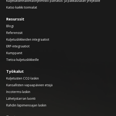
Kuljetuksenhallintaohjelmisto painatus- ja pakkausalan yrityksille
Katso kaikki toimialat
Resurssit
Blogi
Referenssit
Kuljetusliikkeiden integraatiot
ERP-integraatiot
Kumppanit
Tietoa kuljetusliikkeille
Työkalut
Kuljetusten CO2-laskin
Kansallisten vapaapäivien etsijä
Incoterms-laskin
Lähetystarran luonti
Rahdin läpimenoajan laskin