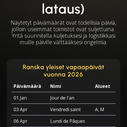
lataus)
Näytetyt päivämäärät ovat todellisia päiviä,
jolloin useimmat toimistot ovat suljettuina.
Yritä suunnitella kuljetuksesi ja logistiikkasi
muille päiville välttääksesi ongelmia.
Ranska yleiset vapaapäivät
vuonna 2026
Päivämäärä
Nimi
Alueet
01 Jan
Jour de l'an
03 Apr
Vendredi saint
A, M
06 Apr
Lundi de Pâques