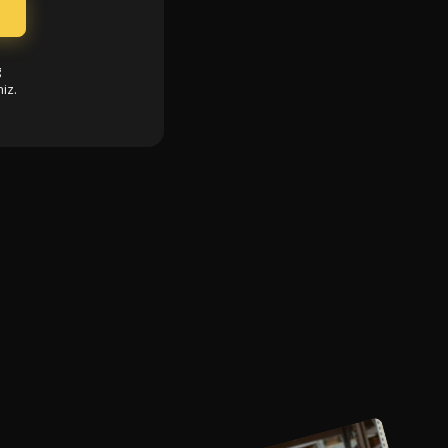
g
iz.