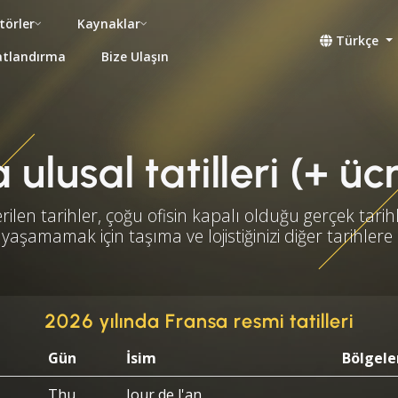
törler
Kaynaklar
Türkçe
atlandırma
Bize Ulaşın
ulusal tatilleri (+ üc
rilen tarihler, çoğu ofisin kapalı olduğu gerçek tarihl
yaşamamak için taşıma ve lojistiğinizi diğer tarihlere
2026 yılında Fransa resmi tatilleri
Gün
İsim
Bölgele
Thu
Jour de l'an