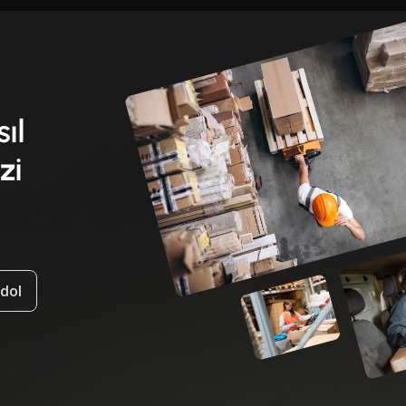
sıl
zi
ydol