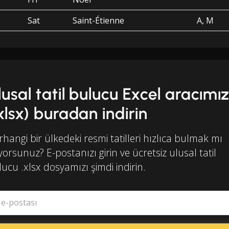
Sat
Saint-Étienne
A, M
lusal tatil bulucu Excel aracımız
.xlsx) buradan indirin
hangi bir ülkedeki resmi tatilleri hızlıca bulmak mı
iyorsunuz? E-postanızı girin ve ücretsiz ulusal tatil
ucu .xlsx dosyamızı şimdi indirin.
ş e-postası