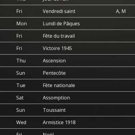
Fri
Vendredi saint
A, M
Mon
Lundi de Pâques
Fri
Fête du travail
Fri
Victoire 1945
Thu
Ascension
Sun
Pentecôte
Tue
Fête nationale
Sat
Assomption
Sun
Toussaint
Wed
Armistice 1918
Fri
Noël