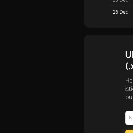
26 Dec
U
(
Her
ist
bul
İ