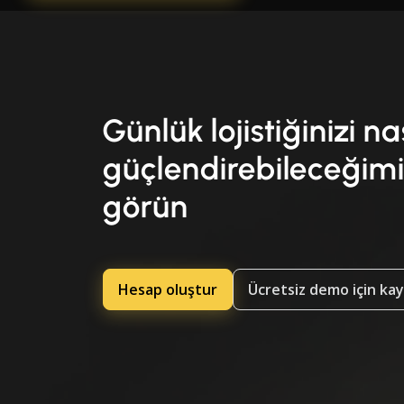
Günlük lojistiğinizi na
güçlendirebileceğimi
görün
Hesap oluştur
Ücretsiz demo için ka