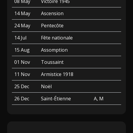
08 May
Victoire 1945
14 May
Ascension
24 May
Pentecôte
14 Jul
Fête nationale
15 Aug
Assomption
01 Nov
Toussaint
11 Nov
Armistice 1918
25 Dec
Noël
26 Dec
Saint-Étienne
A, M