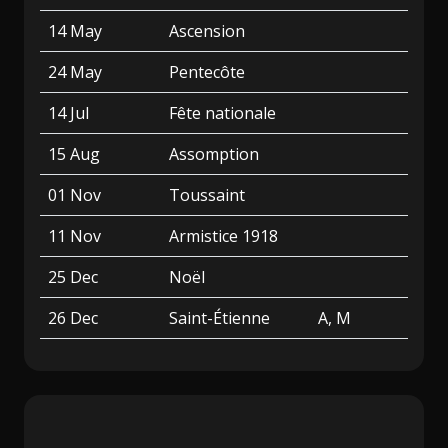
14 May
Ascension
24 May
Pentecôte
14 Jul
Fête nationale
15 Aug
Assomption
01 Nov
Toussaint
11 Nov
Armistice 1918
25 Dec
Noël
26 Dec
Saint-Étienne
A, M