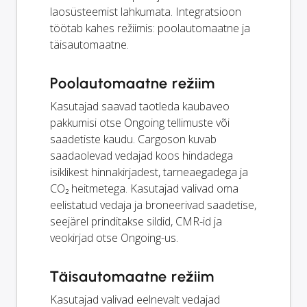
laosüsteemist lahkumata. Integratsioon
töötab kahes režiimis: poolautomaatne ja
täisautomaatne.
Poolautomaatne režiim
Kasutajad saavad taotleda kaubaveo
pakkumisi otse Ongoing tellimuste või
saadetiste kaudu. Cargoson kuvab
saadaolevad vedajad koos hindadega
isiklikest hinnakirjadest, tarneaegadega ja
CO₂ heitmetega. Kasutajad valivad oma
eelistatud vedaja ja broneerivad saadetise,
seejärel prinditakse sildid, CMR-id ja
veokirjad otse Ongoing-us.
Täisautomaatne režiim
Kasutajad valivad eelnevalt vedajad