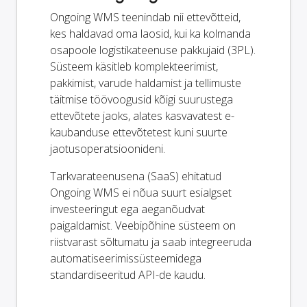
Ongoing WMS teenindab nii ettevõtteid,
kes haldavad oma laosid, kui ka kolmanda
osapoole logistikateenuse pakkujaid (3PL).
Süsteem käsitleb komplekteerimist,
pakkimist, varude haldamist ja tellimuste
täitmise töövoogusid kõigi suurustega
ettevõtete jaoks, alates kasvavatest e-
kaubanduse ettevõtetest kuni suurte
jaotusoperatsioonideni.
Tarkvarateenusena (SaaS) ehitatud
Ongoing WMS ei nõua suurt esialgset
investeeringut ega aeganõudvat
paigaldamist. Veebipõhine süsteem on
riistvarast sõltumatu ja saab integreeruda
automatiseerimissüsteemidega
standardiseeritud API-de kaudu.