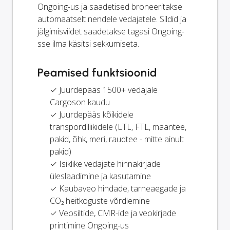
Ongoing-us ja saadetised broneeritakse
automaatselt nendele vedajatele. Sildid ja
jälgimisviidet saadetakse tagasi Ongoing-
sse ilma käsitsi sekkumiseta.
Peamised funktsioonid
✓ Juurdepääs 1500+ vedajale
Cargoson kaudu
✓ Juurdepääs kõikidele
transpordiliikidele (LTL, FTL, maantee,
pakid, õhk, meri, raudtee - mitte ainult
pakid)
✓ Isiklike vedajate hinnakirjade
üleslaadimine ja kasutamine
✓ Kaubaveo hindade, tarneaegade ja
CO₂ heitkoguste võrdlemine
✓ Veosiltide, CMR-ide ja veokirjade
printimine Ongoing-us