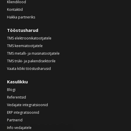
Kliendilood
Kontaktid
Hakka partneriks
Tööstusharud
TMS elektroonikatootjatele
TMS keemiatootjatele
TMS metalli- ja masinatootjatele
TMS trüki- ja pakendisektorile
Vaata kõiki tööstusharusid
Kasulikku
Blogi
Referentsid
Vedajate integratsioonid
ERP integratsioonid
Partnerid
Info vedajatele