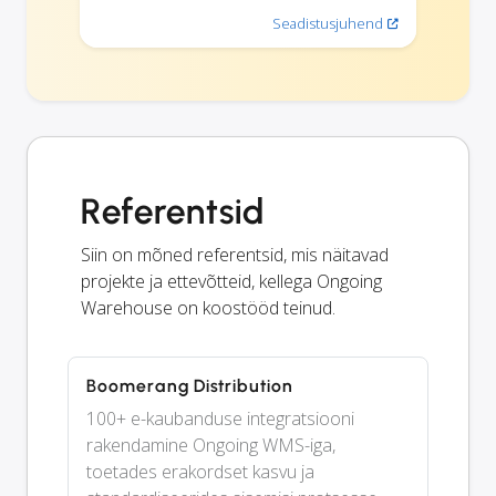
Seadistusjuhend
Referentsid
Siin on mõned referentsid, mis näitavad
projekte ja ettevõtteid, kellega Ongoing
Warehouse on koostööd teinud.
Boomerang Distribution
100+ e-kaubanduse integratsiooni
rakendamine Ongoing WMS-iga,
toetades erakordset kasvu ja