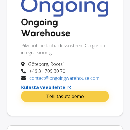
Ongoing
Warehouse
Pilvepõhine laohaldussüsteem Cargoson
integratsiooniga
Göteborg, Rootsi
+46 31 709 30 70
contact@ongoingwarehouse.com
Külasta veebilehte
Telli tasuta demo