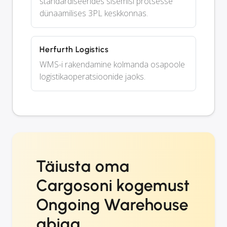
standardiseerides sisemisi protsesse
dünaamilises 3PL keskkonnas.
Herfurth Logistics
WMS-i rakendamine kolmanda osapoole
logistikaoperatsioonide jaoks.
Täiusta oma
Cargosoni kogemust
Ongoing Warehouse
abiga