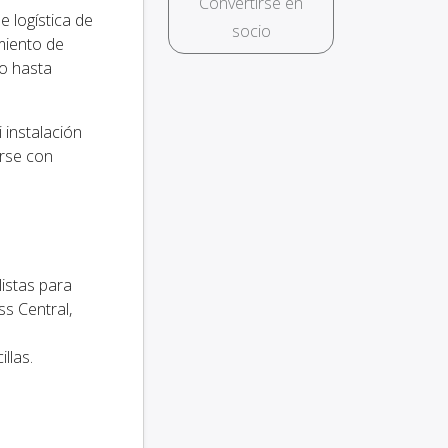
Convertirse en
 logística de
socio
imiento de
o hasta
 instalación
rse con
istas para
s Central,
llas.