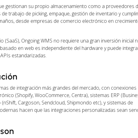
e gestionan su propio almacenamiento como a proveedores de
s de trabajo de picking, empaque, gestión de inventario y cumpl
maños, desde empresas de comercio electrónico en crecimient
(SaaS), Ongoing WMS no requiere una gran inversión inicial ni
basado en web es independiente del hardware y puede integra
 APIs estandarizadas.
ación
mas de integración más grandes del mercado, con conexiones l
rónico (Shopify, WooCommerce, Centra), sistemas ERP (Busines
o (nShift, Cargoson, Sendcloud, Shipmondo etc), y sistemas de
odernas hacen que las integraciones personalizadas sean senci
oson