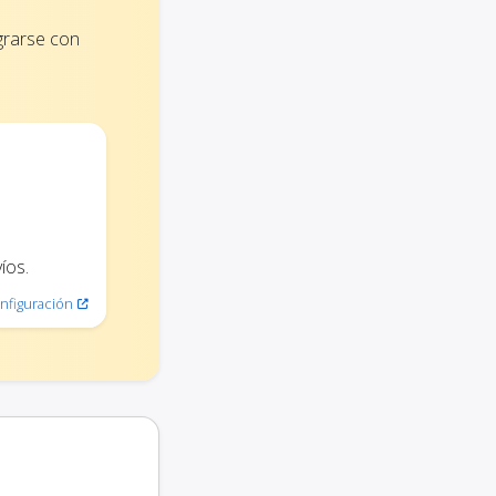
grarse con
íos.
nfiguración