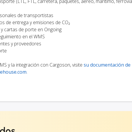
orte (LTL, FTL, carretera, paquetes, aéreo, marítimo, ferrovia
rsonales de transportistas
os de entrega y emisiones de CO₂
 y cartas de porte en Ongoing
eguimiento en el WMS
ientes y proveedores
orte
 y la integración con Cargoson, visite
su documentación de 
rehouse.com
.
ados