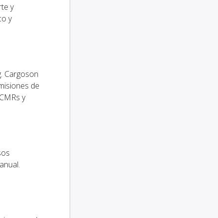
te y
co y
g. Cargoson
emisiones de
, CMRs y
sos
anual.