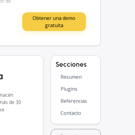
ón de
Obtener una demo
gratuita
Secciones
a
Resumen
Plugins
lmacén
Referencias
 más de 30
pa.
Contacto