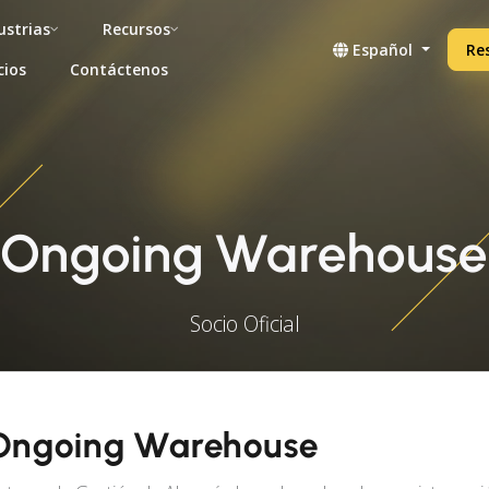
ustrias
Recursos
Español
Re
cios
Contáctenos
Ongoing Warehouse
Socio Oficial
Ongoing Warehouse