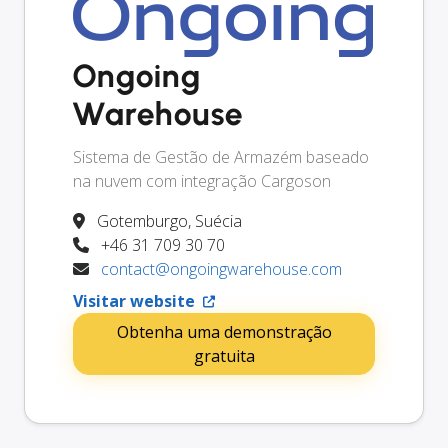
Ongoing
Warehouse
Sistema de Gestão de Armazém baseado
na nuvem com integração Cargoson
Gotemburgo, Suécia
+46 31 709 30 70
contact@ongoingwarehouse.com
Visitar website
Obtenha uma demonstração
gratuita