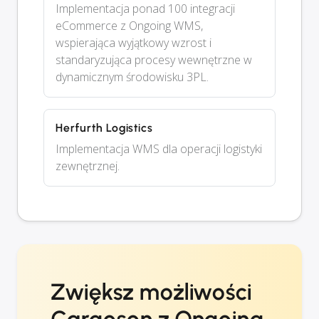
Implementacja ponad 100 integracji
eCommerce z Ongoing WMS,
wspierająca wyjątkowy wzrost i
standaryzująca procesy wewnętrzne w
dynamicznym środowisku 3PL.
Herfurth Logistics
Implementacja WMS dla operacji logistyki
zewnętrznej.
Zwiększ możliwości