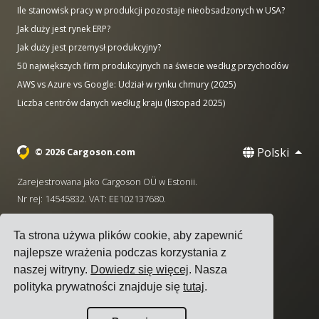
Ile stanowisk pracy w produkcji pozostaje nieobsadzonych w USA?
Jak duży jest rynek ERP?
Jak duży jest przemysł produkcyjny?
50 największych firm produkcyjnych na świecie według przychodów
AWS vs Azure vs Google: Udział w rynku chmury (2025)
Liczba centrów danych według kraju (listopad 2025)
Polski
© 2026 Cargoson.com
Zarejestrowana jako Cargoson OÜ w Estonii.
Nr rej: 14545832. VAT: EE102137680.
Siedziba: Pärnu mnt. 141, 11314 Tallinn, Estonia
Ta strona używa plików cookie, aby zapewnić
·
+372 5555 0028
hello@cargoson.com
najlepsze wrażenia podczas korzystania z
naszej witryny.
Dowiedz się więcej
. Nasza
Warunki korzystania z usługi
|
Polityka Prywatności
|
polityka prywatności znajduje się
tutaj
.
Polityka plików cookie