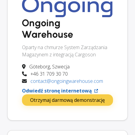
Ongoing
Warehouse
Oparty na chmurze System Zarządzania
Magazynem z integracją Cargoson
Göteborg, Szwecja
+46 31 709 30 70
contact@ongoingwarehouse.com
Odwiedź stronę internetową
Otrzymaj darmową demonstrację