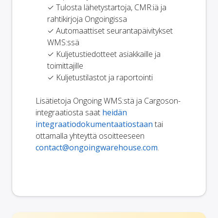
✓ Tulosta lähetystartoja, CMR:iä ja
rahtikirjoja Ongoingissa
✓ Automaattiset seurantapäivitykset
WMS:ssä
✓ Kuljetustiedotteet asiakkaille ja
toimittajille
✓ Kuljetustilastot ja raportointi
Lisätietoja Ongoing WMS:stä ja Cargoson-
integraatiosta saat
heidän
integraatiodokumentaatiostaan
tai
ottamalla yhteyttä osoitteeseen
contact@ongoingwarehouse.com
.