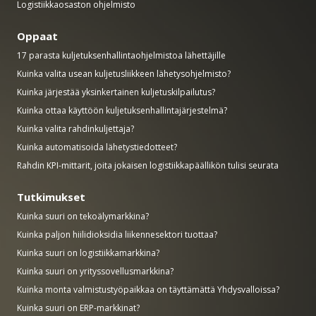
Logistiikkaosaston ohjelmisto
Oppaat
17 parasta kuljetuksenhallintaohjelmistoa lähettäjille
Kuinka valita usean kuljetusliikkeen lähetysohjelmisto?
Kuinka järjestää yksinkertainen kuljetuskilpailutus?
Kuinka ottaa käyttöön kuljetuksenhallintajärjestelmä?
Kuinka valita rahdinkuljettaja?
Kuinka automatisoida lähetystiedotteet?
Rahdin KPI-mittarit, joita jokaisen logistiikkapäällikön tulisi seurata
Tutkimukset
Kuinka suuri on tekoälymarkkina?
Kuinka paljon hiilidioksidia liikennesektori tuottaa?
Kuinka suuri on logistiikkamarkkina?
Kuinka suuri on yrityssovellusmarkkina?
Kuinka monta valmistustyöpaikkaa on täyttämättä Yhdysvalloissa?
Kuinka suuri on ERP-markkinat?