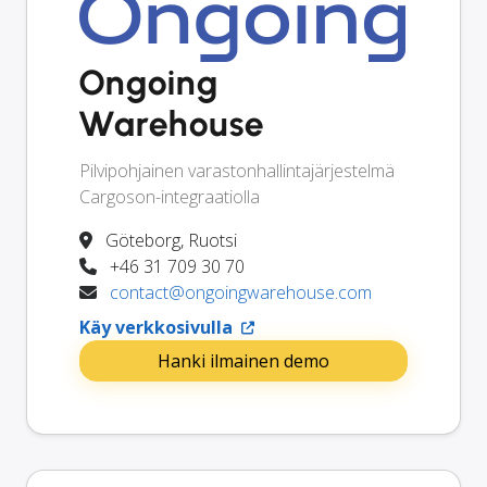
Ongoing
Warehouse
Pilvipohjainen varastonhallintajärjestelmä
Cargoson-integraatiolla
Göteborg, Ruotsi
+46 31 709 30 70
contact@ongoingwarehouse.com
Käy verkkosivulla
Hanki ilmainen demo