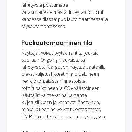
lähetyksiä poistumatta
varastojärjestelmästä. Integraatio toimii
kahdessa tilassa: puoliautomaattisessa ja
täysautomaattisessa.
Puoliautomaattinen tila
Käyttäjät voivat pyytää rahtitarjouksia
suoraan Ongoing-tilauksista tai
lähetyksistä. Cargoson näyttää saatavilla
olevat kuljetusliikkeet hinnoitteluineen
henkilökohtaisista hinnastoista,
toimitusaikoineen ja CO₂-päästöineen.
Käyttäjät valitsevat haluamansa
kuljetusliikkeen ja varaavat lähetyksen,
minkä jälkeen he voivat tulostaa tarrat,
CMR:t ja rahtikirjat suoraan Ongoingissa.