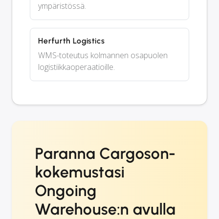
ympäristössä.
Herfurth Logistics
WMS-toteutus kolmannen osapuolen
logistiikkaoperaatioille.
Paranna Cargoson-
kokemustasi
Ongoing
Warehouse:n avulla