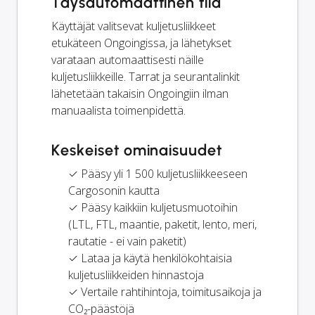
Täysautomaattinen tila
Käyttäjät valitsevat kuljetusliikkeet
etukäteen Ongoingissa, ja lähetykset
varataan automaattisesti näille
kuljetusliikkeille. Tarrat ja seurantalinkit
lähetetään takaisin Ongoingiin ilman
manuaalista toimenpidettä.
Keskeiset ominaisuudet
✓ Pääsy yli 1 500 kuljetusliikkeeseen
Cargosonin kautta
✓ Pääsy kaikkiin kuljetusmuotoihin
(LTL, FTL, maantie, paketit, lento, meri,
rautatie - ei vain paketit)
✓ Lataa ja käytä henkilökohtaisia
kuljetusliikkeiden hinnastoja
✓ Vertaile rahtihintoja, toimitusaikoja ja
CO₂-päästöjä