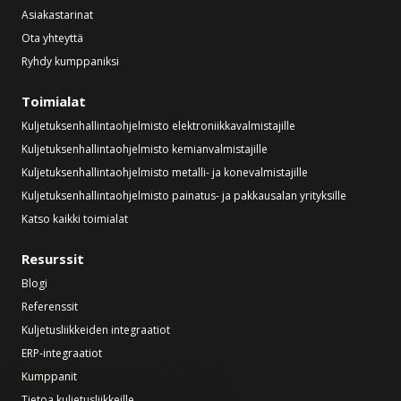
Asiakastarinat
Ota yhteyttä
Ryhdy kumppaniksi
Toimialat
Kuljetuksenhallintaohjelmisto elektroniikkavalmistajille
Kuljetuksenhallintaohjelmisto kemianvalmistajille
Kuljetuksenhallintaohjelmisto metalli- ja konevalmistajille
Kuljetuksenhallintaohjelmisto painatus- ja pakkausalan yrityksille
Katso kaikki toimialat
Resurssit
Blogi
Referenssit
Kuljetusliikkeiden integraatiot
ERP-integraatiot
Kumppanit
Tietoa kuljetusliikkeille