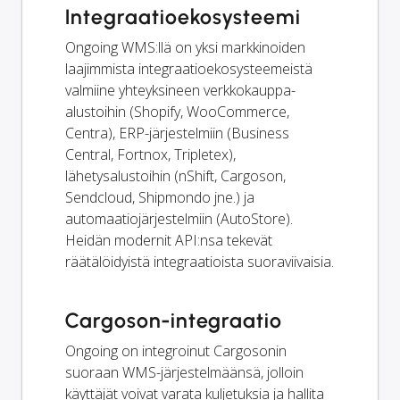
Integraatioekosysteemi
Ongoing WMS:llä on yksi markkinoiden
laajimmista integraatioekosysteemeistä
valmiine yhteyksineen verkkokauppa-
alustoihin (Shopify, WooCommerce,
Centra), ERP-järjestelmiin (Business
Central, Fortnox, Tripletex),
lähetysalustoihin (nShift, Cargoson,
Sendcloud, Shipmondo jne.) ja
automaatiojärjestelmiin (AutoStore).
Heidän modernit API:nsa tekevät
räätälöidyistä integraatioista suoraviivaisia.
Cargoson-integraatio
Ongoing on integroinut Cargosonin
suoraan WMS-järjestelmäänsä, jolloin
käyttäjät voivat varata kuljetuksia ja hallita