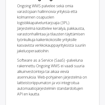
Ongoing WMS palvelee sekä omia
varastojaan hallinnoivia yrityksiä että
kolmannen osapuolen
logistiikkapalveluntarjoajia (3PL).
Järjestelmä käsittelee keräilyä, pakkausta,
varastonhallintaa ja tilausten täyttämisen
työnkulkuja kaikenkokoisille yrityksille
kasvavista verkkokauppayrityksistä suuriin
jakeluoperaatioihin.
Software as a Service (SaaS) -palveluna
rakennettu Ongoing WMS ei vaadi suuria
alkuinvestointeja tai aikaa vieviä
asennuksia. Web-pohjainen järjestelmä on
laitteistoriippumaton ja voi integroitua
automaatiojärjestelmiin standardoitujen
API:en kautta.