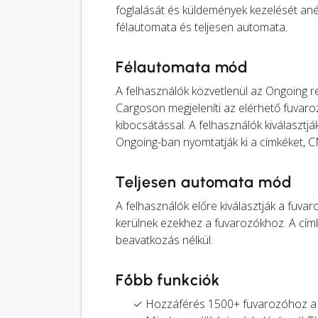
foglalását és küldemények kezelését anél
félautomata és teljesen automata.
Félautomata mód
A felhasználók közvetlenül az Ongoing r
Cargoson megjeleníti az elérhető fuvaroz
kibocsátással. A felhasználók kiválasztjá
Ongoing-ban nyomtatják ki a címkéket, C
Teljesen automata mód
A felhasználók előre kiválasztják a fuv
kerülnek ezekhez a fuvarozókhoz. A címk
beavatkozás nélkül.
Főbb funkciók
✓ Hozzáférés 1500+ fuvarozóhoz a 