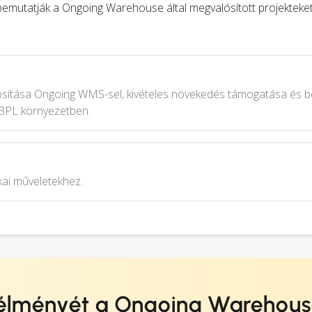
k bemutatják a Ongoing Warehouse által megvalósított projekteke
ósítása Ongoing WMS-sel, kivételes növekedés támogatása és b
 3PL környezetben.
kai műveletekhez.
élményét a Ongoing Warehou