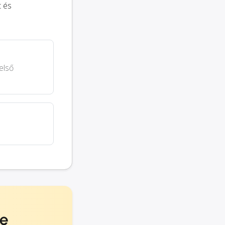
t és
első
se