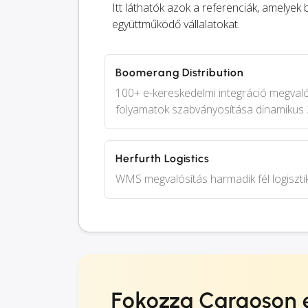
Itt láthatók azok a referenciák, amelye
együttműködő vállalatokat.
Boomerang Distribution
100+ e-kereskedelmi integráció megval
folyamatok szabványosítása dinamikus
Herfurth Logistics
WMS megvalósítás harmadik fél logiszti
Fokozza Cargoson 