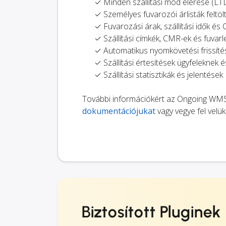
✓ Minden szállítási mód elérése (LTL,
✓ Személyes fuvarozói árlisták feltö
✓ Fuvarozási árak, szállítási idők é
✓ Szállítási címkék, CMR-ek és fuva
✓ Automatikus nyomkövetési frissí
✓ Szállítási értesítések ügyfeleknek é
✓ Szállítási statisztikák és jelentések
További információkért az Ongoing WMS-
dokumentációjukat
vagy vegye fel velü
Biztosított Pluginek