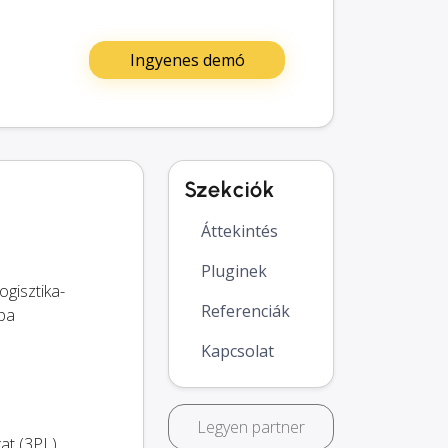
Ingyenes demó
Szekciók
Áttekintés
Pluginek
ogisztika-
Referenciák
ópa
Kapcsolat
Legyen partner
kat (3PL)