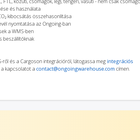
 FTL, közúti, csomagok, légi, tengeri, vasúti - nem csak csomago
ltése és használata
s CO₂ kibocsátás összehasonlítása
rlevél nyomtatása az Ongoing-ban
tések a WMS-ben
s beszállítóknak
ről és a Cargoson integrációról, látogassa meg
integrációs
k a kapcsolatot a
contact@ongoingwarehouse.com
címen.