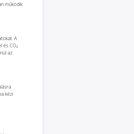
an működik:
tokat. A
el és CO₂
enül az
alásra
ba kézi