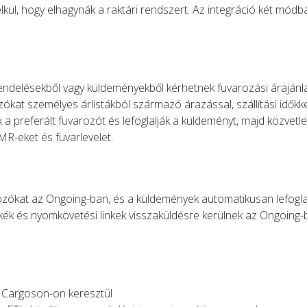
kül, hogy elhagynák a raktári rendszert. Az integráció két módb
endelésekből vagy küldeményekből kérhetnek fuvarozási árajánla
ókat személyes árlistákból származó árazással, szállítási időkk
k a preferált fuvarozót és lefoglalják a küldeményt, majd közvetl
MR-eket és fuvarlevelet.
arozókat az Ongoing-ban, és a küldemények automatikusan lefogl
ék és nyomkövetési linkek visszaküldésre kerülnek az Ongoing-
Cargoson-on keresztül