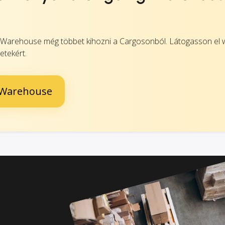
g Warehouse még többet kihozni a Cargosonból. Látogasson el 
etekért.
g Warehouse