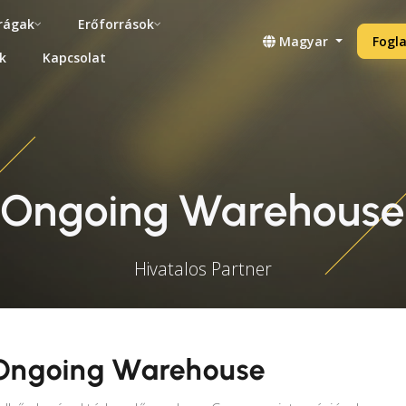
rágak
Erőforrások
Magyar
Fogla
k
Kapcsolat
Ongoing Warehouse
Hivatalos Partner
Ongoing Warehouse