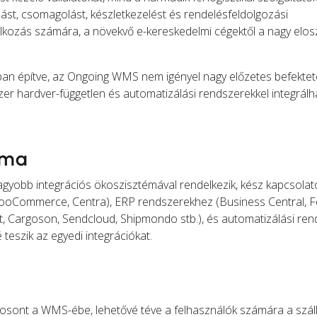
ózást, csomagolást, készletkezelést és rendelésfeldolgozási
kozás számára, a növekvő e-kereskedelmi cégektől a nagy elos
ban építve, az Ongoing WMS nem igényel nagy előzetes befektet
zer hardver-független és automatizálási rendszerekkel integrálh
éma
gyobb integrációs ökoszisztémával rendelkezik, kész kapcsolato
WooCommerce, Centra), ERP rendszerekhez (Business Central, F
hift, Cargoson, Sendcloud, Shipmondo stb.), és automatizálási r
teszik az egyedi integrációkat.
gosont a WMS-ébe, lehetővé téve a felhasználók számára a száll