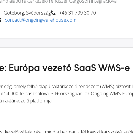
elhő alapú raktárkezelő rendszer Cargoson integrációval
Göteborg, Svédország
+46 31 709 30 70
contact@ongoingwarehouse.com
e: Európa vezető SaaS WMS-e
cég, amely felhő alapú raktárkezelő rendszert (WMS) biztosít l
elül 14 000 felhasználóval 30+ országban, az Ongoing WMS Eur
 raktárkezelő platformja.
kezelő vállalatokat, mind a harmadik fél logisztikai szolgáltató