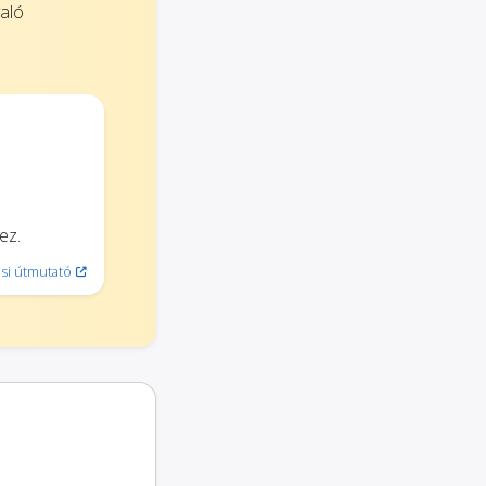
való
ez.
si útmutató