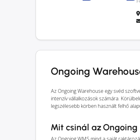
F
Ongoing Warehous
Az Ongoing Warehouse egy svéd szoftver 
intenzív vállalkozások számára. Körülb
legszélesebb körben használt felhő alapú
Mit csinál az Ongoing
Az Ongoing WMS mind a saját raktározást 