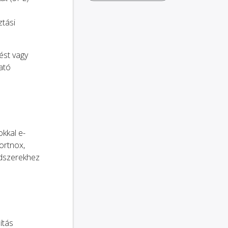
ztási
ést vagy
ató
kkal e-
ortnox,
endszerekhez
ítás