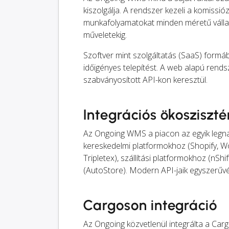
kiszolgálja. A rendszer kezeli a komissi
munkafolyamatokat minden méretű vállal
műveletekig.
Szoftver mint szolgáltatás (SaaS) formá
időigényes telepítést. A web alapú rends
szabványosított API-kon keresztül.
Integrációs ökosziszt
Az Ongoing WMS a piacon az egyik legna
kereskedelmi platformokhoz (Shopify, 
Tripletex), szállítási platformokhoz (nS
(AutoStore). Modern API-jaik egyszerűvé 
Cargoson integráció
Az Ongoing közvetlenül integrálta a Car