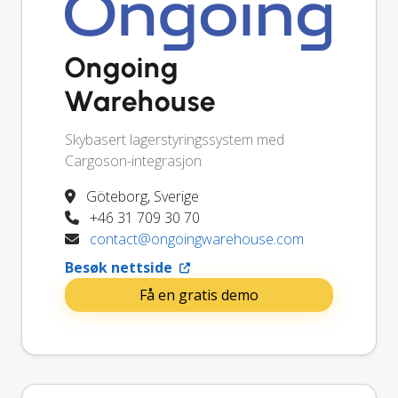
Ongoing
Warehouse
Skybasert lagerstyringssystem med
Cargoson-integrasjon
Göteborg, Sverige
+46 31 709 30 70
contact@ongoingwarehouse.com
Besøk nettside
Få en gratis demo