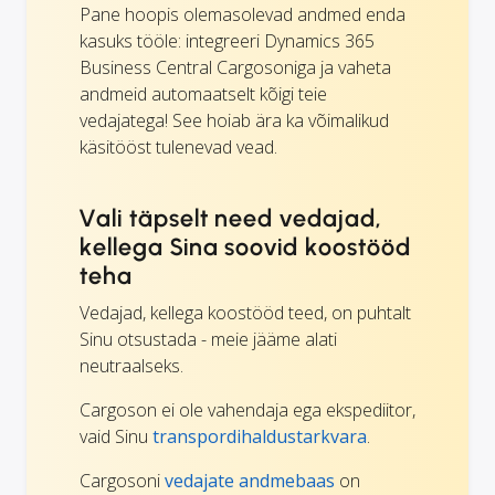
Pane hoopis olemasolevad andmed enda
kasuks tööle: integreeri Dynamics 365
Business Central Cargosoniga ja vaheta
andmeid automaatselt kõigi teie
vedajatega! See hoiab ära ka võimalikud
käsitööst tulenevad vead.
Vali täpselt need vedajad,
kellega Sina soovid koostööd
teha
Vedajad, kellega koostööd teed, on puhtalt
Sinu otsustada - meie jääme alati
neutraalseks.
Cargoson ei ole vahendaja ega ekspediitor,
vaid Sinu
transpordihaldustarkvara
.
Cargosoni
vedajate andmebaas
on