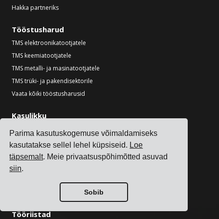
Hakka partneriks
Tööstusharud
TMS elektroonikatootjatele
TMS keemiatootjatele
TMS metalli- ja masinatootjatele
TMS trüki- ja pakendisektorile
Vaata kõiki tööstusharusid
Kasulikku
Blogi
Parima kasutuskogemuse võimaldamiseks
Referentsid
kasutatakse sellel lehel küpsiseid.
Loe
Vedajate integratsioonid
täpsemalt
. Meie privaatsuspõhimõtted asuvad
ERP integratsioonid
siin
.
Partnerid
Info vedajatele
Sobib
Tööriistad