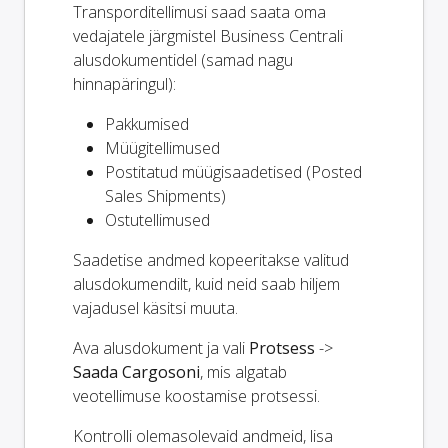
Transporditellimusi saad saata oma
vedajatele järgmistel Business Centrali
alusdokumentidel (samad nagu
hinnapäringul):
Pakkumised
Müügitellimused
Postitatud müügisaadetised (Posted
Sales Shipments)
Ostutellimused
Saadetise andmed kopeeritakse valitud
alusdokumendilt, kuid neid saab hiljem
vajadusel käsitsi muuta.
Ava alusdokument ja vali
Protsess
->
Saada Cargosoni
, mis algatab
veotellimuse koostamise protsessi.
Kontrolli olemasolevaid andmeid, lisa