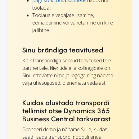
Jälgi kõiki oma saadetisi
koos ühel
töölaual.
Töölauale vedajate lisamine,
eemaldamine või vahetamine on kiire
ja lihtne.
Sinu brändiga teavitused
Kõik transpordiga seotud teavitused teie
partneritele, klientidele ja kolleegidele on
Sinu ettevõtte nime ja logoga ning näevad
välja ühesugused, olenemata vedajast.
Kuidas alustada transpordi
tellimist otse Dynamics 365
Business Central tarkvarast
Broneeri demo ja näitame Sulle, kuidas
saad lisada transpordimooduli enda