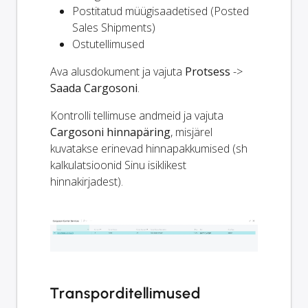
Postitatud müügisaadetised (Posted
Sales Shipments)
Ostutellimused
Ava alusdokument ja vajuta
Protsess
->
Saada Cargosoni
.
Kontrolli tellimuse andmeid ja vajuta
Cargosoni hinnapäring
, misjärel
kuvatakse erinevad hinnapakkumised (sh
kalkulatsioonid Sinu isiklikest
hinnakirjadest).
Transporditellimused