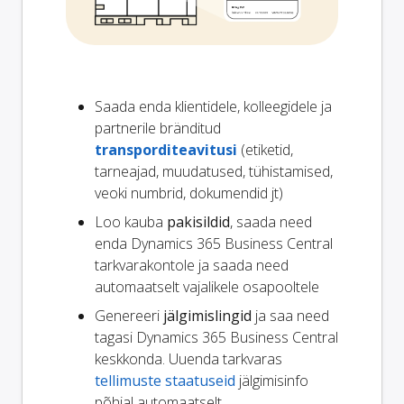
Saada enda klientidele, kolleegidele ja
partnerile bränditud
transporditeavitusi
(etiketid,
tarneajad, muudatused, tühistamised,
veoki numbrid, dokumendid jt)
Loo kauba
pakisildid
, saada need
enda Dynamics 365 Business Central
tarkvarakontole ja saada need
automaatselt vajalikele osapooltele
Genereeri
jälgimislingid
ja saa need
tagasi Dynamics 365 Business Central
keskkonda. Uuenda tarkvaras
tellimuste staatuseid
jälgimisinfo
põhjal automaatselt