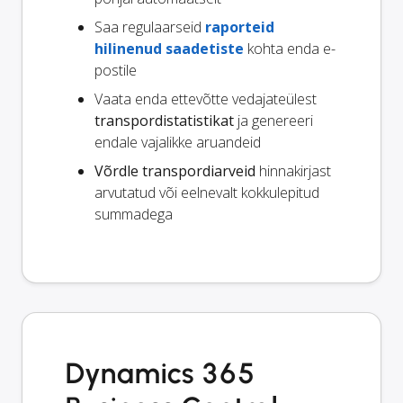
Saa regulaarseid
raporteid
hilinenud saadetiste
kohta enda e-
postile
Vaata enda ettevõtte vedajateülest
transpordistatistikat
ja genereeri
endale vajalikke aruandeid
Võrdle transpordiarveid
hinnakirjast
arvutatud või eelnevalt kokkulepitud
summadega
Dynamics 365