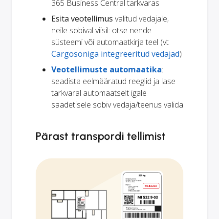
365 Business Central tarkvaras
Esita veotellimus
valitud vedajale,
neile sobival viisil: otse nende
süsteemi või automaatkirja teel (vt
Cargosoniga integreeritud vedajad
)
Veotellimuste automaatika
:
seadista eelmääratud reeglid ja lase
tarkvaral automaatselt igale
saadetisele sobiv vedaja/teenus valida
Pärast transpordi tellimist