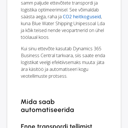
samm paljude ettevõtete transpordi ja
logistika optimeerimisel. See võimaldab
säästa aega, raha ja
CO2 heitkoguseid
,
kuna Blue Water Shipping Unipessoal Lda
ja kõik teised nende veopartnerid on ühel
töölaual koos.
Kui sinu ettevõte kasutab Dynamics 365
Business Central tarkvara, siis saate enda
logistikat veelgi efektiivsemaks muuta: jäta
ära käsitöö ja automatiseeri kogu
veotellimuste protsess.
Mida saab
automatiseerida
Enne transpordi tellimist