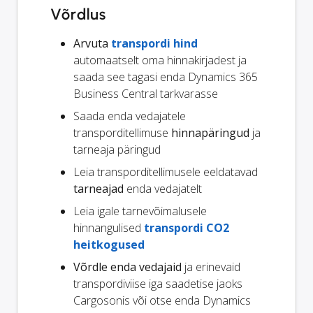
Võrdlus
Arvuta
transpordi hind
automaatselt oma hinnakirjadest ja
saada see tagasi enda Dynamics 365
Business Central tarkvarasse
Saada enda vedajatele
transporditellimuse
hinnapäringud
ja
tarneaja päringud
Leia transporditellimusele eeldatavad
tarneajad
enda vedajatelt
Leia igale tarnevõimalusele
hinnangulised
transpordi CO2
heitkogused
Võrdle enda vedajaid
ja erinevaid
transpordiviise iga saadetise jaoks
Cargosonis või otse enda Dynamics