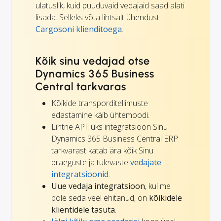
ulatuslik, kuid puuduvaid vedajaid saad alati
lisada. Selleks võta lihtsalt ühendust
Cargosoni klienditoega
.
Kõik sinu vedajad otse
Dynamics 365 Business
Central tarkvaras
Kõikide transporditellimuste
edastamine käib ühtemoodi.
Lihtne API: üks integratsioon Sinu
Dynamics 365 Business Central ERP
tarkvarast katab ära kõik Sinu
praeguste ja tulevaste
vedajate
integratsioonid
.
Uue vedaja integratsioon
, kui me
pole seda veel ehitanud, on
kõikidele
klientidele tasuta
.