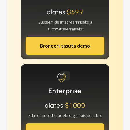
alates
$599
Süsteemide integreerimiseks ja
automatiseerimiseks
Broneeri tasuta demo
Enterprise
alates
$1000
erilahendused suurtele organisatsioonidele