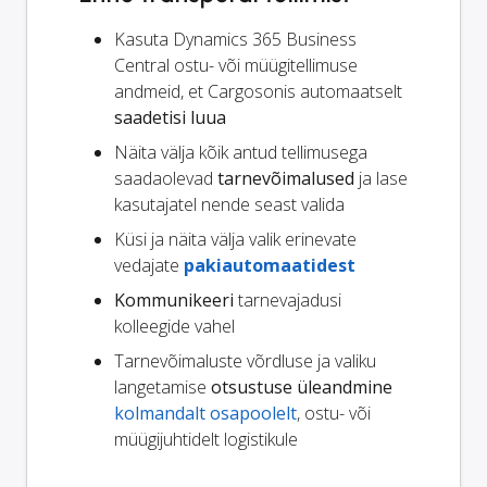
Kasuta Dynamics 365 Business
Central ostu- või müügitellimuse
andmeid, et Cargosonis automaatselt
saadetisi luua
Näita välja kõik antud tellimusega
saadaolevad
tarnevõimalused
ja lase
kasutajatel nende seast valida
Küsi ja näita välja valik erinevate
vedajate
pakiautomaatidest
Kommunikeeri
tarnevajadusi
kolleegide vahel
Tarnevõimaluste võrdluse ja valiku
langetamise
otsustuse üleandmine
kolmandalt osapoolelt
, ostu- või
müügijuhtidelt logistikule