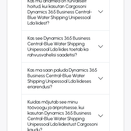
Kas mu andmed on turvaliselt
hoitud, kui kasutan Cargosoni
Dynamics 365 Business Central-
Blue Water Shipping Unipessoal
Lda liidest?
Kas see Dynamics 365 Business
Central-Blue Water Shipping
Unipessoal Lda liides toetab ka
rahvusvahelisi saadetisi?
Kas ma saan paluda Dynamics 365
Business Central-Blue Water
Shipping Unipessoal Lda liideses
eriarendusi?
Kuidas mõjutab see minu
töövoogu ja äriprotsesse, kui
kasutan Dynamics 365 Business
Central-Blue Water Shipping
Unipessoal Lda liidestust Cargosoni
kaudu?