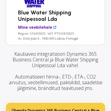
Blue Water Shipping
Unipessoal Lda
Mine veebilehele
Reg no: 513410325
· VAT: PT513410325
Av. Dom João II , 1990-095 Lisboa, Portugal
Kaubaveo integratsioon Dynamics 365
Business Central ja Blue Water Shipping
Unipessoal Lda vahel.
Automatiseeri hinna-, ETD-, ETA-, CO2
arvutus, veotellimused, pakisildid, saadetise
jälgimine, bränditud teavitused jms.
Ühenda Dynamics 365 Business Central + Blue