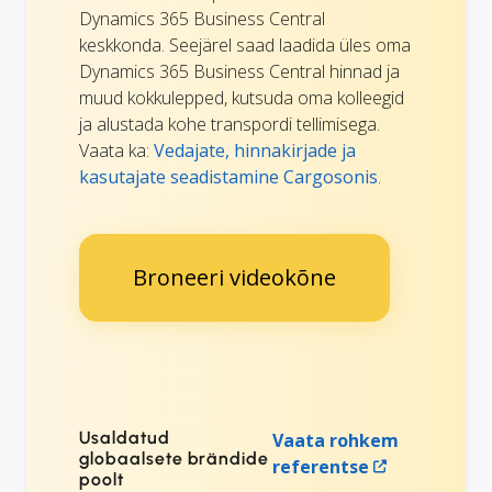
Dynamics 365 Business Central
keskkonda. Seejärel saad laadida üles oma
Dynamics 365 Business Central hinnad ja
muud kokkulepped, kutsuda oma kolleegid
ja alustada kohe transpordi tellimisega.
Vaata ka:
Vedajate, hinnakirjade ja
kasutajate seadistamine Cargosonis
.
Broneeri videokõne
Usaldatud
Vaata rohkem
globaalsete brändide
referentse
poolt