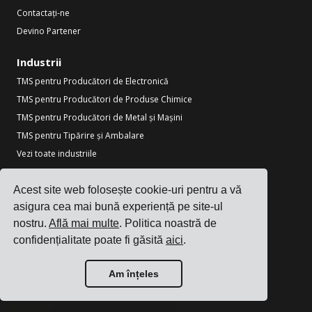
Contactați-ne
Devino Partener
Industrii
TMS pentru Producători de Electronică
TMS pentru Producători de Produse Chimice
TMS pentru Producători de Metal și Mașini
TMS pentru Tipărire și Ambalare
Vezi toate industriile
Resurse
Acest site web folosește cookie-uri pentru a vă
Blog
asigura cea mai bună experiență pe site-ul
Referințe
nostru.
Află mai multe
. Politica noastră de
Integrări Transportatori
confidențialitate poate fi găsită
aici
.
Integrări ERP
Am înțeles
Parteneri
Informații pentru transportatori