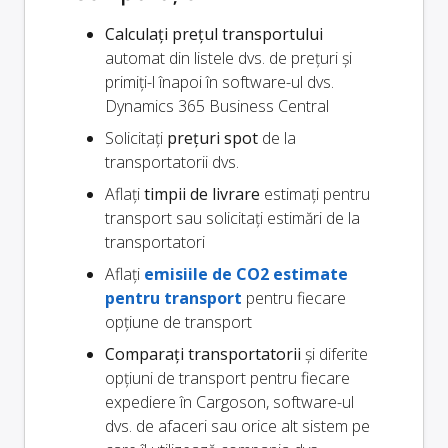
Calculați prețul transportului
automat din listele dvs. de prețuri și
primiți-l înapoi în software-ul dvs.
Dynamics 365 Business Central
Solicitați
prețuri spot
de la
transportatorii dvs.
Aflați
timpii de livrare
estimați pentru
transport sau solicitați estimări de la
transportatori
Aflați
emisiile de CO2 estimate
pentru transport
pentru fiecare
opțiune de transport
Comparați transportatorii
și diferite
opțiuni de transport pentru fiecare
expediere în Cargoson, software-ul
dvs. de afaceri sau orice alt sistem pe