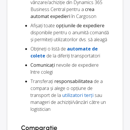
vânzare/achiziție din Dynamics 365
Business Central pentru a
crea
automat expedieri
în Cargoson
Afișați toate
opțiunile de expediere
disponibile pentru o anumită comandă
și permiteți utilizatorilor dvs. să aleagă
Obțineți o listă de
automate de
colete
de la diferiți transportatori
Comunicați
nevoile de expediere
între colegi
Transferați
responsabilitatea
de a
compara și alege o opțiune de
transport de la
utilizatori terți
sau
manageri de achiziții/vânzări către un
logistician
Comparație