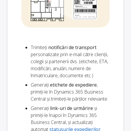
Trimiteți
notificări de transport
personalizate prin e-mail către clienții,
colegii și partenerii dvs. (etichete, ETA,
modificări, anulări, numere de
înmatriculare, documente etc.)
Generați
etichete de expediere
,
primiți-le în Dynamics 365 Business
Central și trimiteți-le părților relevante
Generați
link-uri de urmărire
și
primiți-le înapoi în Dynamics 365
Business Central, și actualizați
automat
statusurile expedierilor