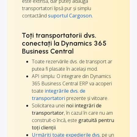
este extinsă, dar puteți adăuga
transportatori lipsă pur și simplu
contactând
suportul Cargoson.
Toți transportatorii dvs.
conectați la Dynamics 365
Business Central
Toate rezervările dvs. de transport ar
putea fi plasate în același mod.
API simplu: O integrare din Dynamics
365 Business Central ERP va acoperi
toate
integrările dvs. de
transportatori
prezente și viitoare.
Solicitarea unei
noi integrări de
transportator
, în cazul în care nu am
construit-o încă, este
gratuită pentru
toți clienții
.
Urmăriți toate expedierile dvs.
pe un