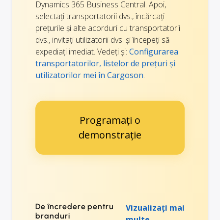
Dynamics 365 Business Central. Apoi,
selectați transportatorii dvs., încărcați
prețurile și alte acorduri cu transportatorii
dvs., invitați utilizatorii dvs. și începeți să
expediați imediat. Vedeți și:
Configurarea
transportatorilor, listelor de prețuri și
utilizatorilor mei în Cargoson
.
Programați o
demonstrație
De încredere pentru
Vizualizați mai
branduri
multe