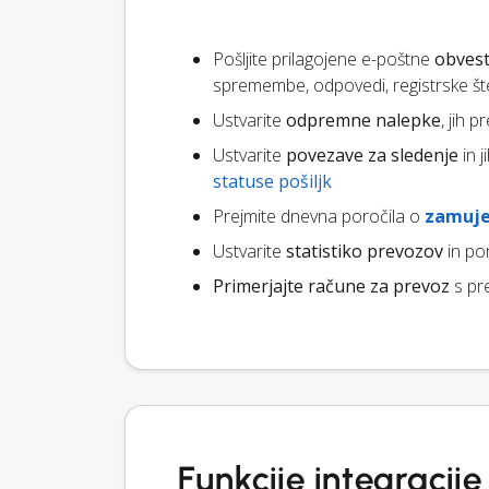
Pošljite prilagojene e-poštne
obvest
spremembe, odpovedi, registrske štev
Ustvarite
odpremne nalepke
, jih 
Ustvarite
povezave za sledenje
in 
statuse pošiljk
Prejmite dnevna poročila o
zamuje
Ustvarite
statistiko prevozov
in po
Primerjajte račune za prevoz
s pr
Funkcije integraci