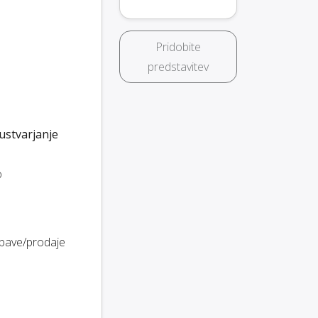
Pridobite
predstavitev
ustvarjanje
o
abave/prodaje