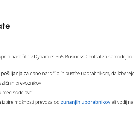
ate
upnih naročilih v Dynamics 365 Business Central za samodejno
pošiljanja
za dano naročilo in pustite uporabnikom, da izberej
azličnih prevoznikov
u med sodelavci
n izbire možnosti prevoza od
zunanjih uporabnikov
ali vodij n