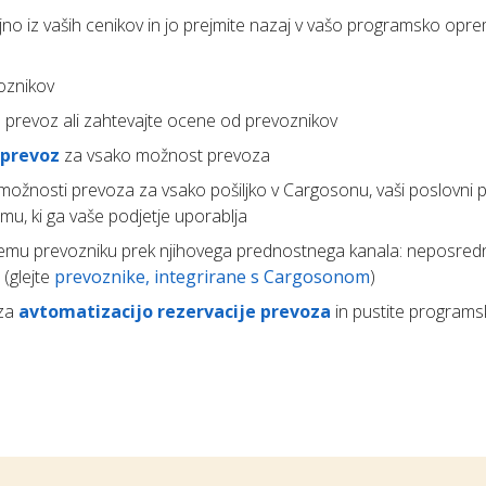
o iz vaših cenikov in jo prejmite nazaj v vašo programsko op
oznikov
 prevoz ali zahtevajte ocene od prevoznikov
 prevoz
za vsako možnost prevoza
 možnosti prevoza za vsako pošiljko v Cargosonu, vaši poslovni 
mu, ki ga vaše podjetje uporablja
emu prevozniku prek njihovega prednostnega kanala: neposredn
 (glejte
prevoznike, integrirane s Cargosonom
)
 za
avtomatizacijo rezervacije prevoza
in pustite programs