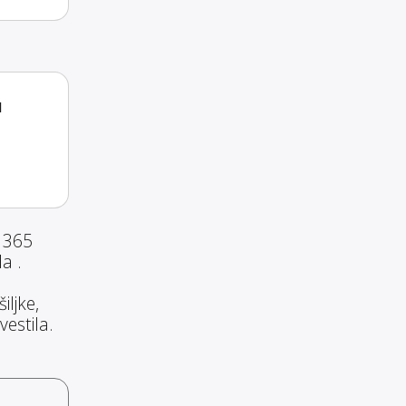
a
 365
a .
ljke,
estila.