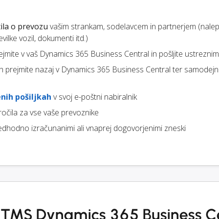
ila o prevozu
vašim strankam, sodelavcem in partnerjem (nalep
ilke vozil, dokumenti itd.)
prejmite v vaš Dynamics 365 Business Central in pošljite ustrezn
jih prejmite nazaj v Dynamics 365 Business Central ter samodej
nih pošiljkah
v svoj e-poštni nabiralnik
ročila za vse vaše prevoznike
edhodno izračunanimi ali vnaprej dogovorjenimi zneski
je TMS Dynamics 365 Business C