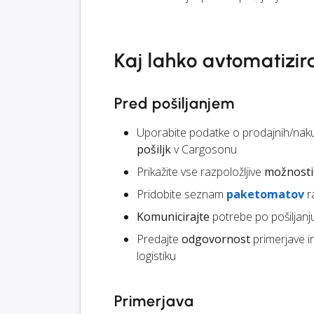
Kaj lahko avtomatizir
Pred pošiljanjem
Uporabite podatke o prodajnih/nak
pošiljk
v Cargosonu
Prikažite vse razpoložljive
možnosti 
Pridobite seznam
paketomatov
r
Komunicirajte
potrebe po pošiljanj
Predajte
odgovornost
primerjave i
logistiku
Primerjava