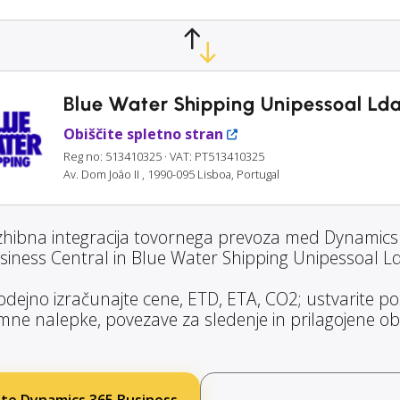
Blue Water Shipping Unipessoal Ld
Obiščite spletno stran
Reg no: 513410325
· VAT: PT513410325
Av. Dom João II , 1990-095 Lisboa, Portugal
zhibna integracija tovornega prevoza med Dynamics
siness Central in Blue Water Shipping Unipessoal Ld
dejno izračunajte cene, ETD, ETA, CO2; ustvarite poši
ne nalepke, povezave za sledenje in prilagojene obv