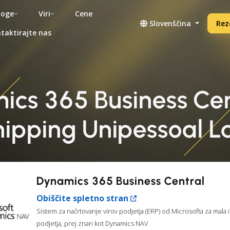
noge
Viri
Cene
Slovenščina
Rez
taktirajte nas
ics 365 Business Ce
hipping Unipessoal L
Dynamics 365 Business Central
Obiščite spletno stran
Sistem za načrtovanje virov podjetja (ERP) od Microsofta za mala 
podjetja, prej znan kot Dynamics NAV