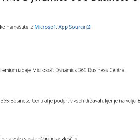
hko namestite iz
Microsoft App Source
.
t Premium izdaje Microsoft Dynamics 365 Business Central.
65 Business Central je podprt v vseh državah, kjer je na voljo
na voljo v estonščini in angleščini.