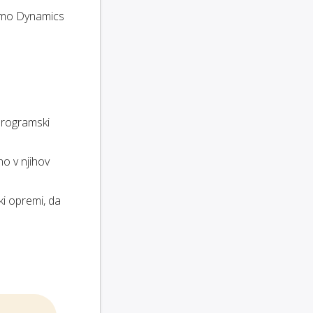
remo Dynamics
programski
o v njihov
ki opremi, da