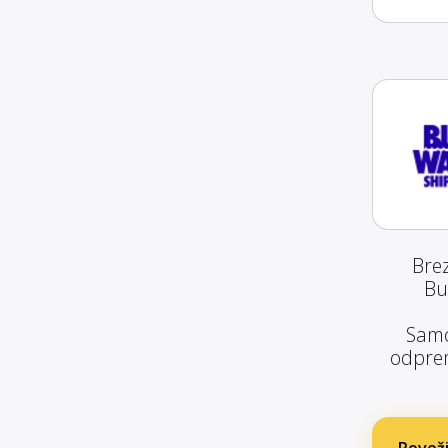
Bre
Bu
Samo
odprem