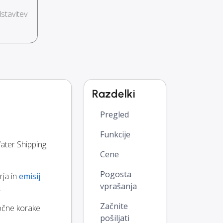
stavitev
Razdelki
Pregled
Funkcije
ater Shipping
Cene
Pogosta
rja in
emisij
vprašanja
.
Začnite
ročne korake
pošiljati