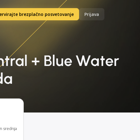
ervirajte brezplačno posvetovanje
Prijava
ntral + Blue Water
da
in srednja