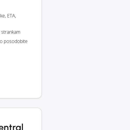
ke, ETA,
im strankam
no posodobite
entral