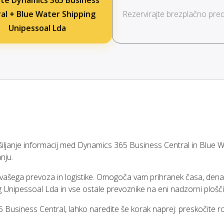
te Dynamics 365 Business
al + Blue Water Shipping
Rezervirajte brezplačno pred
Unipessoal Lda
anje informacij med Dynamics 365 Business Central in Blue W
nju.
i vašega prevoza in logistike. Omogoča vam prihranek časa, dena
 Unipessoal Lda in vse ostale prevoznike na eni nadzorni plošči
 Business Central, lahko naredite še korak naprej: preskočite 