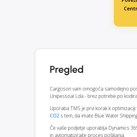
Poveži
Centr
Pregled
Cargoson vam omogoča samodejno pošilj
Unipessoal Lda - brez potrebe po kodira
Uporaba TMS je prvi korak k optimizacij
CO2
s tem, da imate Blue Water Shipping
Če vaše podjetje uporablja Dynamics 365
in avtomatizirajte proces pošiljanja.