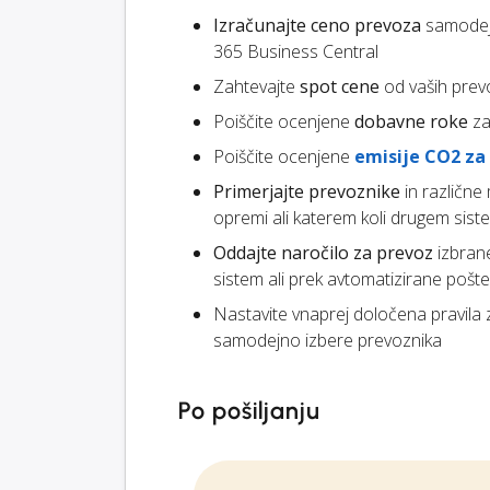
Izračunajte ceno prevoza
samodejn
365 Business Central
Zahtevajte
spot cene
od vaših prev
Poiščite ocenjene
dobavne roke
za
Poiščite ocenjene
emisije CO2 za
Primerjajte prevoznike
in različne
opremi ali katerem koli drugem siste
Oddajte naročilo za prevoz
izbran
sistem ali prek avtomatizirane pošte
Nastavite vnaprej določena pravila
samodejno izbere prevoznika
Po pošiljanju