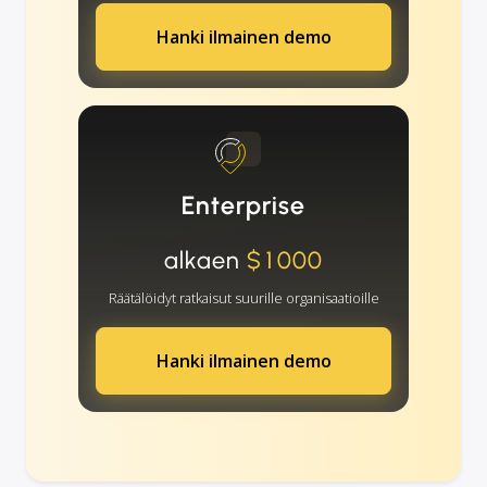
Hanki ilmainen demo
Enterprise
alkaen
$1000
Räätälöidyt ratkaisut suurille organisaatioille
Hanki ilmainen demo