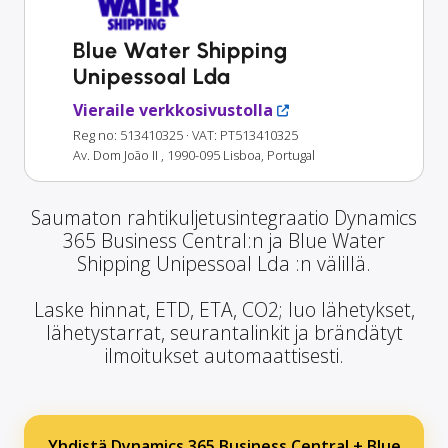
Blue Water Shipping
Unipessoal Lda
Vieraile verkkosivustolla
Reg no: 513410325
· VAT: PT513410325
Av. Dom João II , 1990-095 Lisboa, Portugal
Saumaton rahtikuljetusintegraatio Dynamics
365 Business Central:n ja Blue Water
Shipping Unipessoal Lda :n välillä.
Laske hinnat, ETD, ETA, CO2; luo lähetykset,
lähetystarrat, seurantalinkit ja brändätyt
ilmoitukset automaattisesti.
Yhdistä Dynamics 365 Business Central + Blue