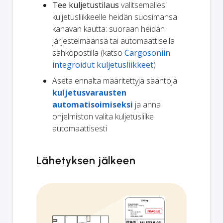
Tee kuljetustilaus
valitsemallesi
kuljetusliikkeelle heidän suosimansa
kanavan kautta: suoraan heidän
järjestelmäänsä tai automaattisella
sähköpostilla (katso
Cargosoniin
integroidut kuljetusliikkeet
)
Aseta ennalta määritettyjä sääntöjä
kuljetusvarausten
automatisoimiseksi
ja anna
ohjelmiston valita kuljetusliike
automaattisesti
Lähetyksen jälkeen