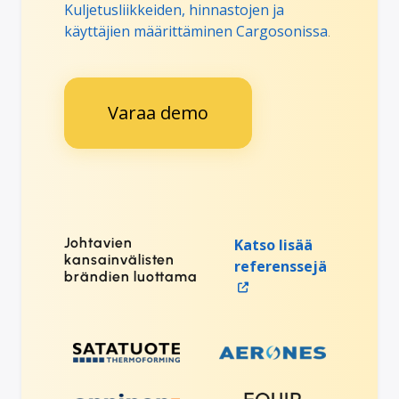
Kuljetusliikkeiden, hinnastojen ja
käyttäjien määrittäminen Cargosonissa
.
Varaa demo
Johtavien
Katso lisää
kansainvälisten
referenssejä
brändien luottama