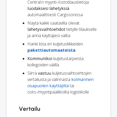
Central:n myynti-/ostotilaustietoja
luodaksesi lähetyksiä
automaattisesti Cargosonissa
Näytä kaikki saatavilla olevat
lähetysvaihtoehdot
tietylle tilaukselle
ja anna käyttäjiesi valita
Hanki lista eri kuljetusliikkeiden
pakettiautomaateista
Kommunikoi
kuljetustarpeista
kollegoiden välillä
Siirrä
vastuu
kuljetusvaihtoehtojen
vertailusta ja valinnasta
kolmannen
osapuolen käyttäjiltä
tai
osto-/myyntipäälliköiltä logistikolle
Vertailu