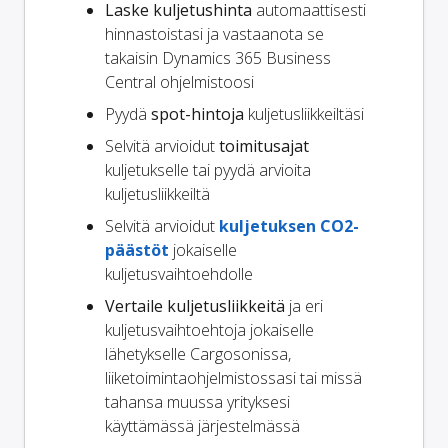
Laske kuljetushinta
automaattisesti
hinnastoistasi ja vastaanota se
takaisin Dynamics 365 Business
Central ohjelmistoosi
Pyydä
spot-hintoja
kuljetusliikkeiltäsi
Selvitä arvioidut
toimitusajat
kuljetukselle tai pyydä arvioita
kuljetusliikkeiltä
Selvitä arvioidut
kuljetuksen CO2-
päästöt
jokaiselle
kuljetusvaihtoehdolle
Vertaile kuljetusliikkeitä
ja eri
kuljetusvaihtoehtoja jokaiselle
lähetykselle Cargosonissa,
liiketoimintaohjelmistossasi tai missä
tahansa muussa yrityksesi
käyttämässä järjestelmässä