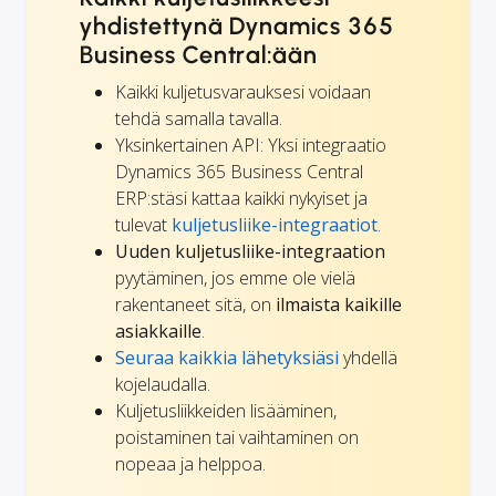
yhdistettynä Dynamics 365
Business Central:ään
Kaikki kuljetusvarauksesi voidaan
tehdä samalla tavalla.
Yksinkertainen API: Yksi integraatio
Dynamics 365 Business Central
ERP:stäsi kattaa kaikki nykyiset ja
tulevat
kuljetusliike-integraatiot
.
Uuden kuljetusliike-integraation
pyytäminen, jos emme ole vielä
rakentaneet sitä, on
ilmaista kaikille
asiakkaille
.
Seuraa kaikkia lähetyksiäsi
yhdellä
kojelaudalla.
Kuljetusliikkeiden lisääminen,
poistaminen tai vaihtaminen on
nopeaa ja helppoa.