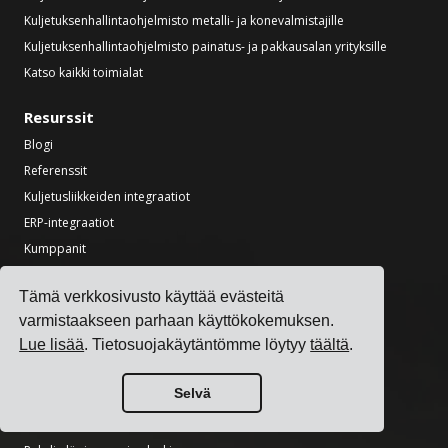
Kuljetuksenhallintaohjelmisto metalli- ja konevalmistajille
Kuljetuksenhallintaohjelmisto painatus- ja pakkausalan yrityksille
Katso kaikki toimialat
Resurssit
Blogi
Referenssit
Kuljetusliikkeiden integraatiot
ERP-integraatiot
Kumppanit
Tietoa kuljetusliikkeille
Tämä verkkosivusto käyttää evästeitä
Työkalut
varmistaakseen parhaan käyttökokemuksen.
Lue lisää
. Tietosuojakäytäntömme löytyy
täältä
.
Kuljetusten CO2-laskin
Kansallisten vapaapäivien etsijä
Selvä
Incoterms-laskin
Lähetystarran luonti