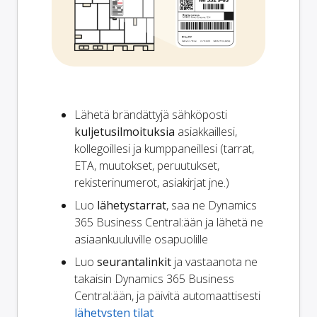
Lähetä brändättyjä sähköposti
kuljetusilmoituksia
asiakkaillesi,
kollegoillesi ja kumppaneillesi (tarrat,
ETA, muutokset, peruutukset,
rekisterinumerot, asiakirjat jne.)
Luo
lähetystarrat
, saa ne Dynamics
365 Business Central:ään ja lähetä ne
asiaankuuluville osapuolille
Luo
seurantalinkit
ja vastaanota ne
takaisin Dynamics 365 Business
Central:ään, ja päivitä automaattisesti
lähetysten tilat