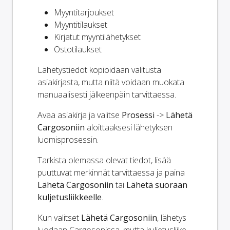
Myyntitarjoukset
Myyntitilaukset
Kirjatut myyntilähetykset
Ostotilaukset
Lähetystiedot kopioidaan valitusta
asiakirjasta, mutta niitä voidaan muokata
manuaalisesti jälkeenpäin tarvittaessa.
Avaa asiakirja ja valitse
Prosessi
->
Lähetä
Cargosoniin
aloittaaksesi lähetyksen
luomisprosessin.
Tarkista olemassa olevat tiedot, lisää
puuttuvat merkinnät tarvittaessa ja paina
Lähetä Cargosoniin
tai
Lähetä suoraan
kuljetusliikkeelle
.
Kun valitset
Lähetä Cargosoniin
, lähetys
luodaan Cargosonissa, mutta kuljetusliike