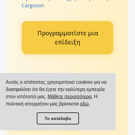
Cargoson
.
Προγραμματίστε μια
επίδειξη
Αυτός ο ιστότοπος χρησιμοποιεί cookies για να
Εμπιστεύονται
Δείτε
διασφαλίσει ότι θα έχετε την καλύτερη εμπειρία
κορυφαίες διεθνείς
περισσότερες
μάρκες
στον ιστότοπό μας.
Μάθετε περισσότερα
. Η
αναφορές
πολιτική απορρήτου μας βρίσκεται
εδώ
.
Προβολή όλων των ενσωματώσεων
Το κατάλαβα
Προβολή όλων των μεταφορέων