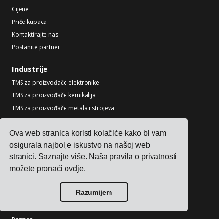
Cijene
Priče kupaca
Kontaktirajte nas
Postanite partner
Industrije
TMS za proizvođače elektronike
TMS za proizvođače kemikalija
TMS za proizvođače metala i strojeva
TMS za tiskarstvo i pakiranje
Pogledajte sve industrije
Ova web stranica koristi kolačiće kako bi vam
osigurala najbolje iskustvo na našoj web
Resursi
stranici.
Saznajte više
. Naša pravila o privatnosti
Blog
možete pronaći
ovdje
.
Reference
Razumijem
Integracije prijevoznika
ERP integracije