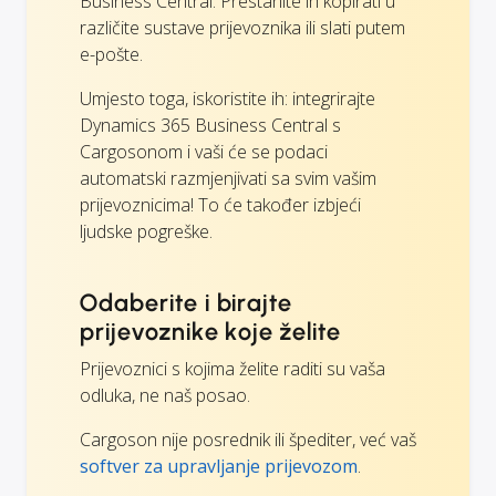
Business Central. Prestanite ih kopirati u
različite sustave prijevoznika ili slati putem
e-pošte.
Umjesto toga, iskoristite ih: integrirajte
Dynamics 365 Business Central s
Cargosonom i vaši će se podaci
automatski razmjenjivati sa svim vašim
prijevoznicima! To će također izbjeći
ljudske pogreške.
Odaberite i birajte
prijevoznike koje želite
Prijevoznici s kojima želite raditi su vaša
odluka, ne naš posao.
Cargoson nije posrednik ili špediter, već vaš
softver za upravljanje prijevozom
.