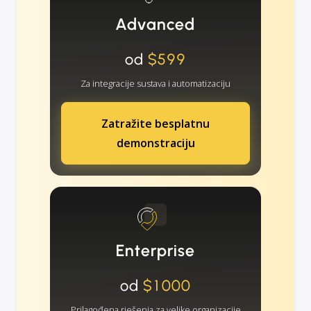
Advanced
od
$599
Za integracije sustava i automatizaciju
Zatražite besplatnu
demonstraciju
Enterprise
od
$1000
Prilagođena rješenja za velike organizacije