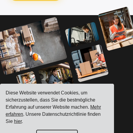
Diese Website verwendet Cookies, um
sicherzustellen, dass Sie die bestmögliche
Sehen Sie, wie wir Ihre
Erfahrung auf unserer Website machen.
Mehr
erfahren
. Unsere Datenschutzrichtlinie finden
tägliche Logistik
Sie
hier
.
verbessern können