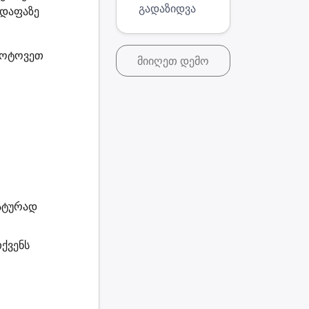
გადაზიდვა
 დაფაზე
ამოტოვეთ
მიიღეთ დემო
მატურად
ქვენს