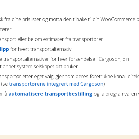
k fra dine prislister og motta den tilbake til din WooCommerce
rtører
ansport eller be om estimater fra transportører
lipp
for hvert transportalternativ
e transportalternativer for hver forsendelse i Cargoson, din
t annet system selskapet ditt bruker
ransportør etter eget valg, gjennom deres foretrukne kanal: direk
t (se
transportørene integrert med Cargoson
)
or å
automatisere transportbestilling
og la programvaren 