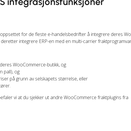
integrasjonsfunksjoner
ktoppsettet for de fleste e-handelsbedrifter å integrere deres
g deretter integrere ERP-en med en multi-carrier fraktprogramvar
er deres WooCommerce-butikk, og
 pall), og
iser på grunn av selskapets størrelse, eller
ører.
nbefaler vi at du sjekker ut andre WooCommerce fraktplugins fra