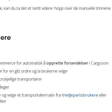
 kan du ta det et skritt videre: hopp over de manuelle trinnene
sere
Commerce for automatisk å
opprette forsendelser
i Cargoson
er
for en gitt ordre og la brukerne velge
orskjellige transportører
leger
og velge et transportalternativ fra
tredjepartsbrukere
eller
iker