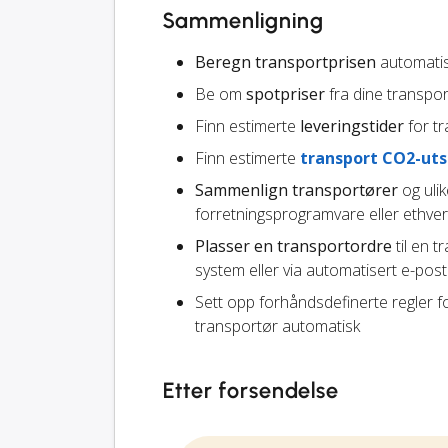
Sammenligning
Beregn transportprisen
automatis
Be om
spotpriser
fra dine transpo
Finn estimerte
leveringstider
for tr
Finn estimerte
transport CO2-uts
Sammenlign transportører
og ulik
forretningsprogramvare eller ethver
Plasser en transportordre
til en t
system eller via automatisert e-pos
Sett opp forhåndsdefinerte regler f
transportør automatisk
Etter forsendelse