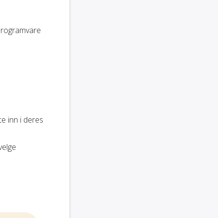
 programvare
te inn i deres
velge