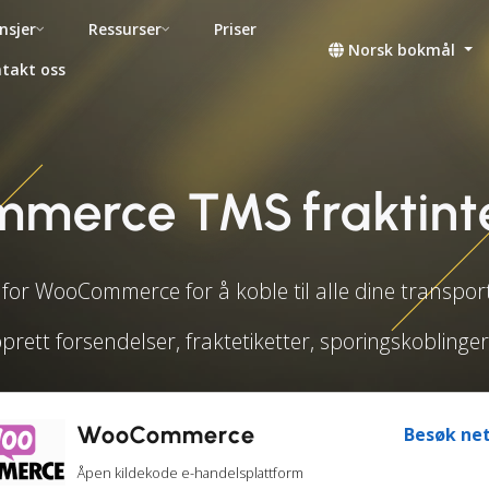
nsjer
Ressurser
Priser
Norsk bokmål
takt oss
erce TMS fraktint
or WooCommerce for å koble til alle dine transpor
prett forsendelser, fraktetiketter, sporingskobling
WooCommerce
Besøk net
Åpen kildekode e-handelsplattform