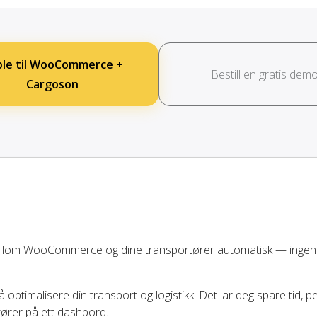
ble til WooCommerce +
Bestill en gratis dem
Cargoson
ellom WooCommerce og dine transportører automatisk — ingen
å optimalisere din transport og logistikk. Det lar deg spare tid, 
tører på ett dashbord.