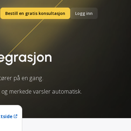
Bestill en gratis konsultasjon
Logg inn
egrasjon
tører på en gang.
er og merkede varsler automatisk.
tside