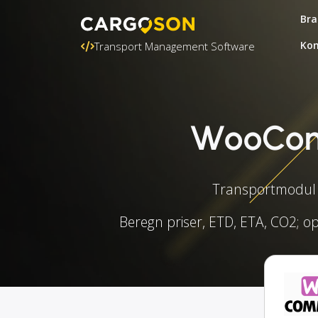
Bra
Kon
Transport Management Software
WooComm
Transportmodul f
Beregn priser, ETD, ETA, CO2; op