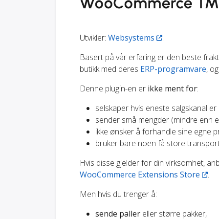
WooCommerce TMS 
Utvikler:
Websystems
.
Basert på vår erfaring er den beste fra
butikk med deres
ERP-programvare
, o
Denne plugin-en er
ikke ment for
:
selskaper hvis eneste salgskanal 
sender små mengder (mindre enn en
ikke ønsker å forhandle sine egne pr
bruker bare noen få store transport
Hvis disse gjelder for din virksomhet, a
WooCommerce Extensions Store
.
Men hvis du trenger å:
sende paller
eller større pakker,