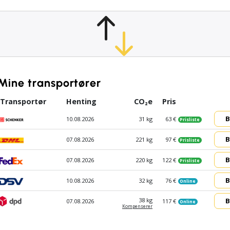
Mine transportører
Transportør
Henting
CO₂e
Pris
B
10.08.2026
31 kg
63 €
Prisliste
B
07.08.2026
221 kg
97 €
Prisliste
B
07.08.2026
220 kg
122 €
Prisliste
B
10.08.2026
32 kg
76 €
Online
B
38 kg
07.08.2026
117 €
Online
Kompen­serer