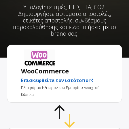
Υπολογίστε τιμές, ETD, ETA, CO2.
Δημιουργήστε αυτόματα αποστολές,
ετικέτες αποστολής, συνδέσμους
παρακολούθησης και ειδοποιήσεις με το
brand σας.
WooCommerce
Επισκεφθείτε τον ιστότοπο
Πλατφόρμα Ηλεκτρονικού Εμπορίου Ανοιχτού
Κώδικα