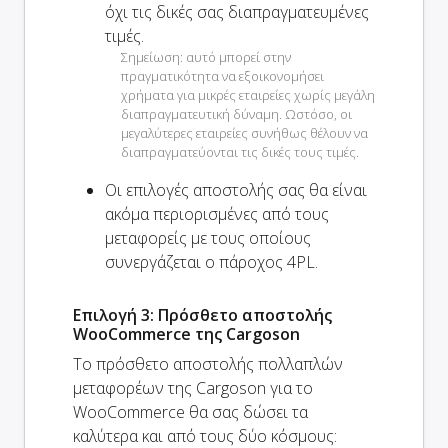
όχι τις δικές σας διαπραγματευμένες
τιμές.
Σημείωση: αυτό μπορεί στην
πραγματικότητα να εξοικονομήσει
χρήματα για μικρές εταιρείες χωρίς μεγάλη
διαπραγματευτική δύναμη. Ωστόσο, οι
μεγαλύτερες εταιρείες συνήθως θέλουν να
διαπραγματεύονται τις δικές τους τιμές.
Οι επιλογές αποστολής σας θα είναι
ακόμα
περιορισμένες από τους
μεταφορείς με τους οποίους
συνεργάζεται ο πάροχος 4PL.
Επιλογή 3: Πρόσθετο αποστολής
WooCommerce της Cargoson
Το πρόσθετο αποστολής πολλαπλών
μεταφορέων της Cargoson για το
WooCommerce θα σας δώσει τα
καλύτερα και από τους δύο κόσμους: