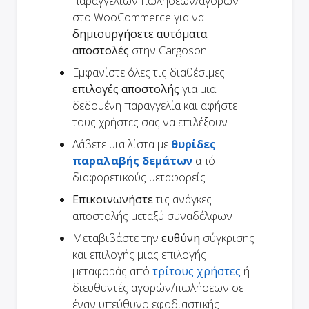
παραγγελιών πωλήσεων/αγορών
στο WooCommerce για να
δημιουργήσετε αυτόματα
αποστολές
στην Cargoson
Εμφανίστε όλες τις διαθέσιμες
επιλογές αποστολής
για μια
δεδομένη παραγγελία και αφήστε
τους χρήστες σας να επιλέξουν
Λάβετε μια λίστα με
θυρίδες
παραλαβής δεμάτων
από
διαφορετικούς μεταφορείς
Επικοινωνήστε
τις ανάγκες
αποστολής μεταξύ συναδέλφων
Μεταβιβάστε την
ευθύνη
σύγκρισης
και επιλογής μιας επιλογής
μεταφοράς από
τρίτους χρήστες
ή
διευθυντές αγορών/πωλήσεων σε
έναν υπεύθυνο εφοδιαστικής