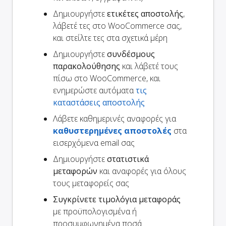
Δημιουργήστε
ετικέτες αποστολής
,
λάβετέ τες στο WooCommerce σας,
και στείλτε τες στα σχετικά μέρη
Δημιουργήστε
συνδέσμους
παρακολούθησης
και λάβετέ τους
πίσω στο WooCommerce, και
ενημερώστε αυτόματα
τις
καταστάσεις αποστολής
Λάβετε καθημερινές αναφορές για
καθυστερημένες αποστολές
στα
εισερχόμενα email σας
Δημιουργήστε
στατιστικά
μεταφορών
και αναφορές για όλους
τους μεταφορείς σας
Συγκρίνετε τιμολόγια μεταφοράς
με προϋπολογισμένα ή
προσυμφωνημένα ποσά