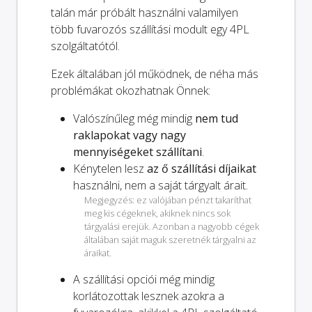
talán már próbált használni valamilyen
több fuvarozós szállítási modult egy 4PL
szolgáltatótól.
Ezek általában jól működnek, de néha más
problémákat okozhatnak Önnek:
Valószínűleg még mindig
nem tud
raklapokat vagy nagy
mennyiségeket szállítani
.
Kénytelen lesz
az ő szállítási díjaikat
használni, nem a saját tárgyalt árait.
Megjegyzés: ez valójában pénzt takaríthat
meg kis cégeknek, akiknek nincs sok
tárgyalási erejük. Azonban a nagyobb cégek
általában saját maguk szeretnék tárgyalni az
áraikat.
A szállítási opciói
még mindig
korlátozottak lesznek azokra a