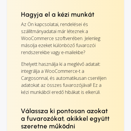
Hagyja el a kézi munkát
Az Ön kapcsolatai, rendelései és
szállítmányadatai már léteznek a
WooCommerce szoftverében. Jelenleg
másolja ezeket különböző fuvarozói
rendszerekbe vagy e-mailekbe?
Ehelyett használja ki a meglévő adatait:
integrálja a WooCommerce-t a
Cargosonnal, és automatikusan cseréljen
adatokat az összes fuvarozójával! Ez a
kézi munkából eredő hibákat is elkerüli.
Válassza ki pontosan azokat
a fuvarozókat, akikkel együtt
szeretne működni