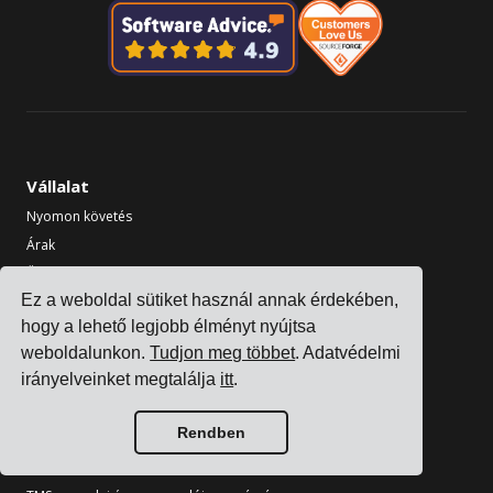
Vállalat
Nyomon követés
Árak
Ügyfél történetek
Ez a weboldal sütiket használ annak érdekében,
Kapcsolat
hogy a lehető legjobb élményt nyújtsa
Legyen partnerünk
weboldalunkon.
Tudjon meg többet
. Adatvédelmi
Iparágak
irányelveinket megtalálja
itt
.
TMS elektronikai gyártók számára
Rendben
TMS vegyipari gyártók számára
TMS fém- és gépgyártók számára