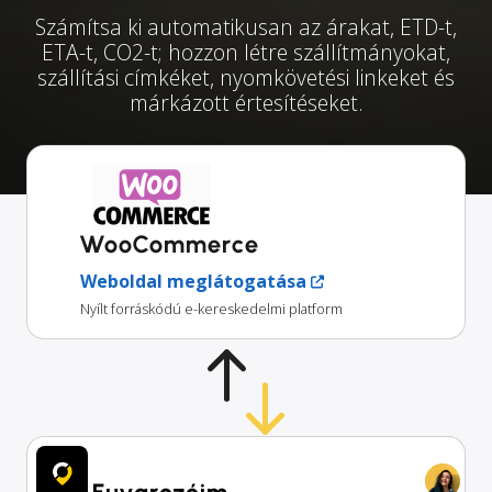
Számítsa ki automatikusan az árakat, ETD-t,
ETA-t, CO2-t; hozzon létre szállítmányokat,
szállítási címkéket, nyomkövetési linkeket és
márkázott értesítéseket.
WooCommerce
Weboldal meglátogatása
Nyílt forráskódú e-kereskedelmi platform