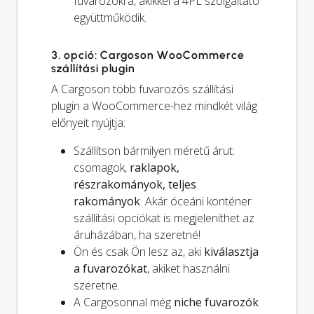
fuvarozókra, akikkel a 4PL szolgáltató
együttműködik.
3. opció: Cargoson WooCommerce
szállítási plugin
A Cargoson több fuvarozós szállítási
plugin a WooCommerce-hez mindkét világ
előnyeit nyújtja:
Szállítson bármilyen méretű árut:
csomagok,
raklapok,
részrakományok, teljes
rakományok
. Akár óceáni konténer
szállítási opciókat is megjeleníthet az
áruházában, ha szeretné!
Ön és
csak
Ön lesz az, aki
kiválasztja
a fuvarozókat
, akiket használni
szeretne.
A Cargosonnal még
niche fuvarozók