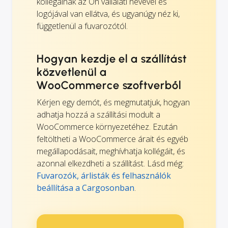
kollégáinak az Ön vállalati nevével és
logójával van ellátva, és ugyanúgy néz ki,
függetlenül a fuvarozótól.
Hogyan kezdje el a szállítást
közvetlenül a
WooCommerce szoftverből
Kérjen egy demót, és megmutatjuk, hogyan
adhatja hozzá a szállítási modult a
WooCommerce környezetéhez. Ezután
feltöltheti a WooCommerce árait és egyéb
megállapodásait, meghívhatja kollégáit, és
azonnal elkezdheti a szállítást. Lásd még:
Fuvarozók, árlisták és felhasználók
beállítása a Cargosonban
.