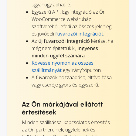
ugyanúgy adhat le.
Egyszerű API: Egy integráció az Ön
WooCommerce webáruház
szoftveréből lefedi az összes jelenlegi
és jövőbeli
fuvarozói integrációt
.
Az
új fuvarozói integráció
kérése, ha
még nem építettük ki,
ingyenes
minden ügyfél számára
.
Kövesse nyomon az összes
szállítmányát
egy irányítópulton.
A fuvarozók hozzáadása, eltávolítása
vagy cseréje gyors és egyszerű.
Az Ön márkájával ellátott
értesítések
Minden szállítással kapcsolatos értesítés
az Ön partnereinek, ügyfeleinek és