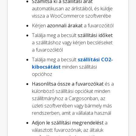
Számítsa ki a szállítási árat
automatikusan az árlistáiból, és küldje
vissza a WooCommerce szoftverébe
Kérjen
azonnali árakat
a fuvarozóitól
Találja meg a becsült
szállítási időket
a szállításhoz vagy kérjen becsléseket
a fuvarozóktól
Találja meg a becsült
szállítási CO2-
kibocsátást
minden szállítási
opcióhoz
Hasonlítsa össze a fuvarozókat
és a
különböző szállítási opciókat minden
szállítmányhoz a Cargosonban, az
üzleti szoftverében vagy bármely más
rendszerben, amit a vállalata használ
Adjon le szállítási megrendelést
a
választott fuvarozónak, az általuk