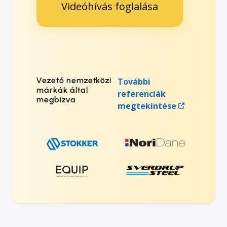
Videóhívás foglalása
Vezető nemzetközi
További
márkák által
referenciák
megbízva
megtekintése