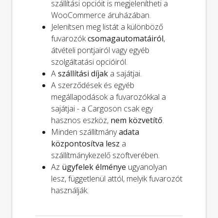
szállítási opcióit is megjelenítheti a
WooCommerce áruházában.
Jelenítsen meg listát a különböző
fuvarozók
csomagautomatáiról
,
átvételi pontjairól vagy egyéb
szolgáltatási opcióiról.
A
szállítási díjak
a sajátjai.
A szerződések és egyéb
megállapodások a fuvarozókkal a
sajátjai - a Cargoson csak egy
hasznos eszköz,
nem közvetítő
.
Minden szállítmány
adata
központosítva lesz
a
szállítmánykezelő szoftverében.
Az
ügyfelek élménye
ugyanolyan
lesz, függetlenül attól, melyik fuvarozót
használják.