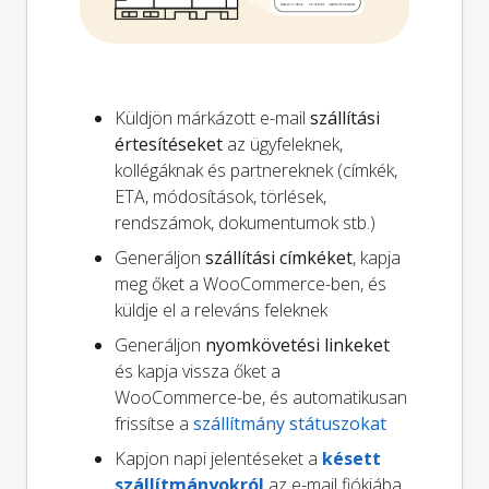
Küldjön márkázott e-mail
szállítási
értesítéseket
az ügyfeleknek,
kollégáknak és partnereknek (címkék,
ETA, módosítások, törlések,
rendszámok, dokumentumok stb.)
Generáljon
szállítási címkéket
, kapja
meg őket a WooCommerce-ben, és
küldje el a releváns feleknek
Generáljon
nyomkövetési linkeket
és kapja vissza őket a
WooCommerce-be, és automatikusan
frissítse a
szállítmány státuszokat
Kapjon napi jelentéseket a
késett
szállítmányokról
az e-mail fiókjába