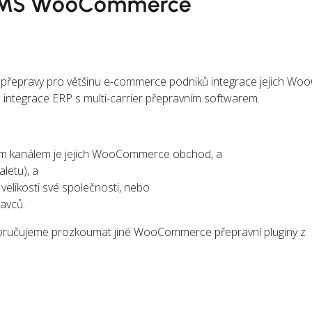
 TMS WooCommerce
ení přepravy pro většinu e-commerce podniků integrace jejich 
é integrace ERP s multi-carrier přepravním softwarem.
jním kanálem je jejich WooCommerce obchod, a
letu), a
i velikosti své společnosti, nebo
ravců.
poručujeme prozkoumat jiné WooCommerce přepravní pluginy z