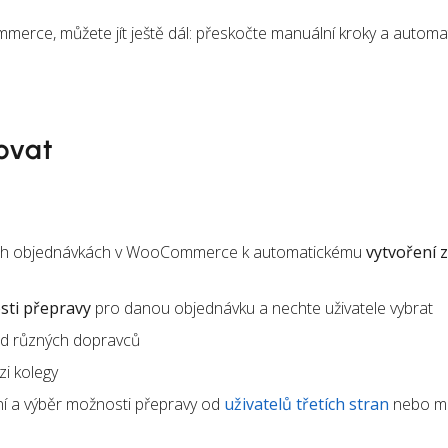
rce, můžete jít ještě dál: přeskočte manuální kroky a automat
ovat
ních objednávkách v WooCommerce k automatickému
vytvoření z
ti přepravy
pro danou objednávku a nechte uživatele vybrat
d různých dopravců
i kolegy
í a výběr možnosti přepravy od
uživatelů třetích stran
nebo m