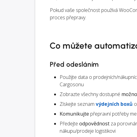
Pokud vaše společnost používá WooComme
proces přepravy.
Co můžete automatiz
Před odesláním
Použijte data o prodejních/nákup
Cargosonu
Zobrazte všechny dostupné
možnos
Získejte seznam
výdejních boxů
o
Komunikujte
přepravní potřeby mez
Předejte
odpovědnost
za porovnán
nákupu/prodeje logistikovi