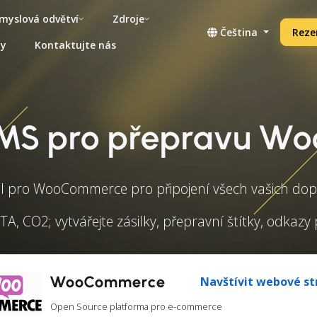
myslová odvětví
Zdroje
Čeština
Reze
ny
Kontaktujte nás
TMS pro přepravu 
l pro WooCommerce pro připojení všech vašich dop
TA, CO2; vytvářejte zásilky, přepravní štítky, odka
WooCommerce
Navštívit webové st
Open Source platforma pro e-commerce