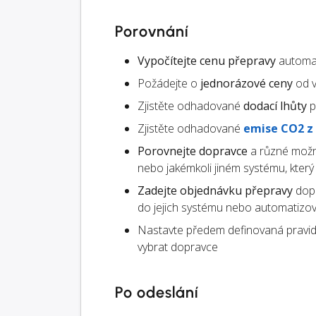
Porovnání
Vypočítejte cenu přepravy
automat
Požádejte o
jednorázové ceny
od v
Zjistěte odhadované
dodací lhůty
p
Zjistěte odhadované
emise CO2 z
Porovnejte dopravce
a různé možn
nebo jakémkoli jiném systému, kter
Zadejte objednávku přepravy
dopr
do jejich systému nebo automatizo
Nastavte předem definovaná pravid
vybrat dopravce
Po odeslání