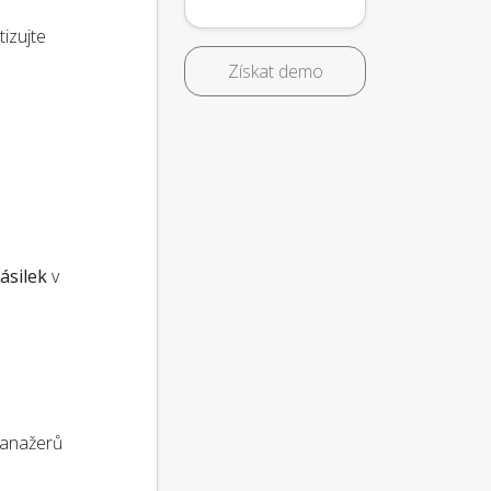
izujte
Získat demo
ásilek
v
anažerů