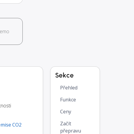
demo
Sekce
Přehled
Funkce
nosti
Ceny
Začít
emise CO2
přepravu