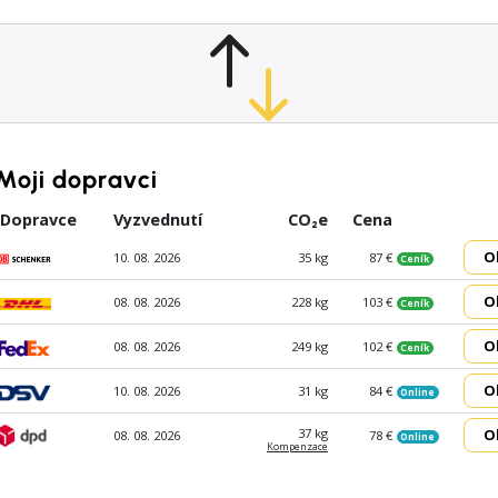
Moji dopravci
Dopravce
Vyzvednutí
CO₂e
Cena
O
10. 08. 2026
35 kg
87 €
Ceník
O
08. 08. 2026
228 kg
103 €
Ceník
O
08. 08. 2026
249 kg
102 €
Ceník
O
10. 08. 2026
31 kg
84 €
Online
O
37 kg
08. 08. 2026
78 €
Online
Kompen­zace