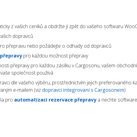
icky z vašich ceníků a obdržte ji zpět do vašeho softwaru W
ašich dopravců
ro přepravu nebo požádejte o odhady od dopravců
 přepravy
pro každou možnost přepravy
osti přepravy pro každou zásilku v Cargosonu, vašem obchodn
ý vaše společnost používá
avci dle vašeho výběru, prostřednictvím jejich preferovaného k
vaným e-mailem (viz
dopravci integrovaní s Cargosonem
)
la pro
automatizaci rezervace přepravy
a nechte software