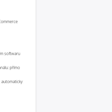
ooCommerce
ím softwaru
análu: přímo
 automaticky