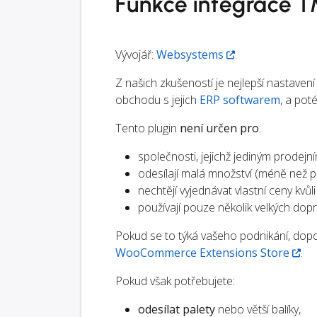
Funkce integrace
Vývojář:
Websystems
.
Z našich zkušeností je nejlepší nastav
obchodu s jejich
ERP softwarem
, a pot
Tento plugin
není určen pro
:
společnosti, jejichž jediným prode
odesílají malá množství (méně než pa
nechtějí vyjednávat vlastní ceny kvůl
používají pouze několik velkých dop
Pokud se to týká vašeho podnikání, do
WooCommerce Extensions Store
.
Pokud však potřebujete:
odesílat palety
nebo větší balíky,