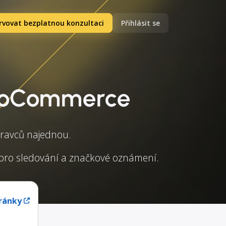
rvovat bezplatnou konzultaci
Přihlásit se
WooCommerce
ravců najednou.
zy pro sledování a značkové oznámení.
ránky