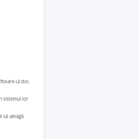
.
ftware-ul dvs.
n sistemul lor
ul să aleagă