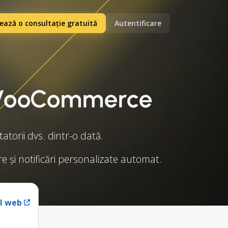
ază o consultație gratuită
Autentificare
e WooCommerce
orii dvs. dintr-o dată.
re și notificări personalizate automat.
ul web