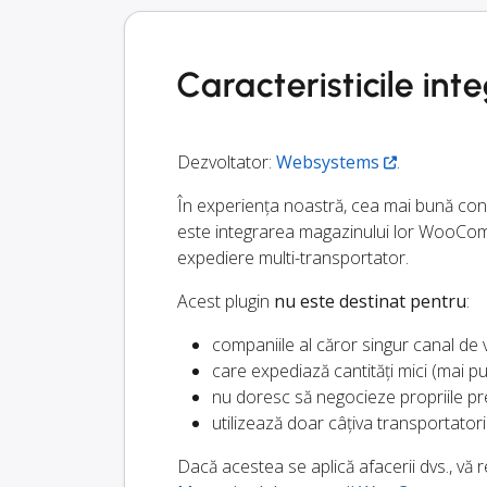
Caracteristicile i
Dezvoltator:
Websystems
.
În experiența noastră, cea mai bună conf
este integrarea magazinului lor WooC
expediere multi-transportator.
Acest plugin
nu este destinat pentru
:
companiile al căror singur canal d
care expediază cantități mici (mai puț
nu doresc să negocieze propriile pre
utilizează doar câțiva transportatori
Dacă acestea se aplică afacerii dvs., v