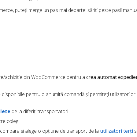
ce, puteți merge un pas mai departe: săriți peste pașii manual
zare/achiziție din WooCommerce pentru a
crea automat expedier
e
disponibile pentru o anumită comandă și permiteți utilizatorilor 
lete
de la diferiți transportatori
re colegi
compara și alege o opțiune de transport de la
utilizatori terți
s