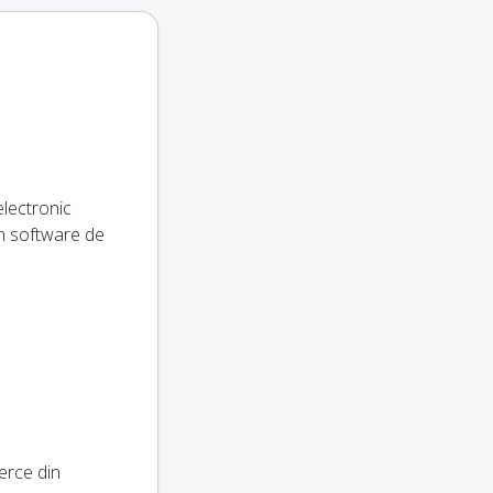
electronic
un software de
erce din