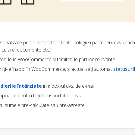
onalizate prin e-mail către clienții, colegii și partenerii dvs. (etic
riculare, documente etc.)
imiți-le în WooCommerce și trimiteți-le părților relevante
imiți-le înapoi în WooCommerce, și actualizați automat
statusuri
dierile întârziate
în inbox-ul dvs. de e-mail
rapoarte pentru toți transportatorii dvs.
u sumele pre-calculate sau pre-agreate