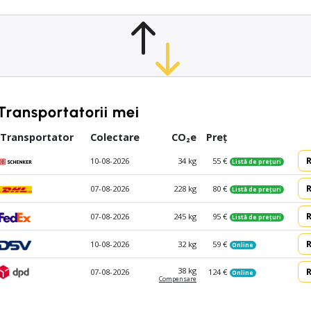
Transportatorii mei
Transportator
Colectare
CO₂e
Preț
10-08-2026
34 kg
55 €
Listă de prețuri
07-08-2026
228 kg
80 €
Listă de prețuri
07-08-2026
245 kg
95 €
Listă de prețuri
10-08-2026
32 kg
59 €
Online
38 kg
07-08-2026
124 €
Online
Compen­sare