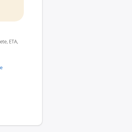
hete, ETA,
le