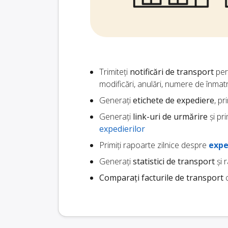
Trimiteți
notificări de transport
pers
modificări, anulări, numere de înmat
Generați
etichete de expediere
, pr
Generați
link-uri de urmărire
și pr
expedierilor
Primiți rapoarte zilnice despre
expe
Generați
statistici de transport
și 
Comparați facturile de transport
c