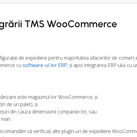
ntegrării TMS WooCommerce
igurație de expediere pentru majoritatea afacerilor de comerț 
ommerce cu
software-ul lor ERP
, și apoi integrarea ERP-ului cu 
e vânzare este magazinul lor WooCommerce, și
in de un palet), și
țuri din cauza dimensiunii companiei lor, sau
 mari.
ă recomandăm să verificați alte plugin-uri de expediere WooComm