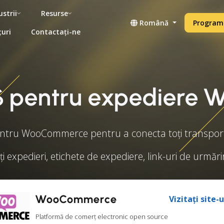
ustrii
Resurse
Română
Programe
țuri
Contactați-ne
S pentru expedier
tru WooCommerce pentru a conecta toți transportat
ți expedieri, etichete de expediere, link-uri de urmări
WooCommerce
Vizitați site-
Platformă de comerț electronic open source