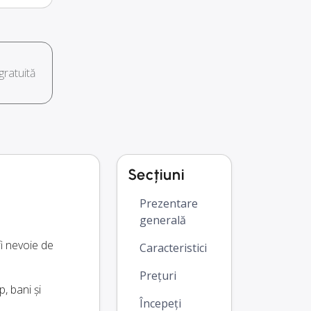
ratuită
Secțiuni
Prezentare
generală
i nevoie de
Caracteristici
Prețuri
, bani și
Începeți