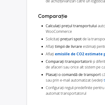
de achiziții/vânzări către un logistici
Comparație
Calculați prețul transportului
autom
WooCommerce
Solicitați
prețuri spot
de la transpor
Aflați
timpii de livrare
estimați pentr
Aflați
emisiile de CO2 estimate 
Comparați transportatorii
și difer
de afaceri sau orice alt sistem pe ca
Plasați o comandă de transport
că
sau prin e-mail automatizat (vedeți
Configurați reguli predefinite pentr
automat transportatorul