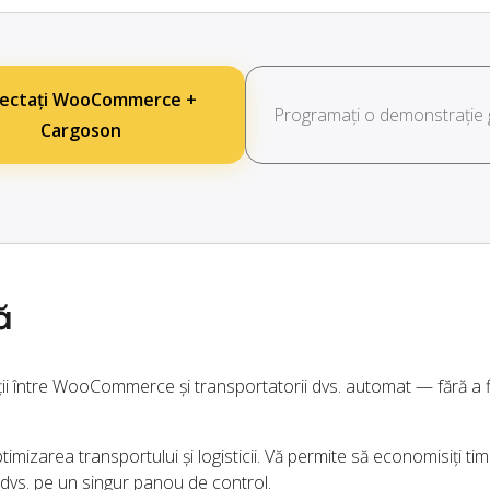
ectați WooCommerce +
Programați o demonstrație g
Cargoson
ă
ții între WooCommerce și transportatorii dvs. automat — fără a f
imizarea transportului și logisticii. Vă permite să economisiți timp
 dvs. pe un singur panou de control.