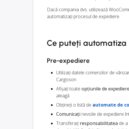
Dacă compania dvs. utilizează WooCommer
automatizați procesul de expediere.
Ce puteți automatiza
Pre-expediere
Utilizați datele comenzilor de vân
Cargoson
Afișați toate
opțiunile de expedier
aleagă
Obțineți o listă de
automate de co
Comunicați
nevoile de expediere înt
Transferați
responsabilitatea
de a 