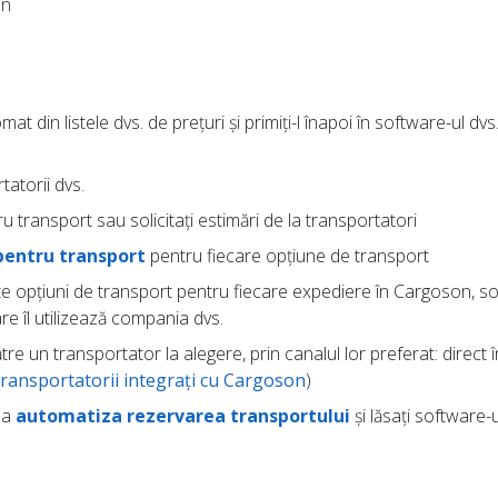
an
at din listele dvs. de prețuri și primiți-l înapoi în software-ul dvs
tatorii dvs.
u transport sau solicitați estimări de la transportatori
pentru transport
pentru fiecare opțiune de transport
ite opțiuni de transport pentru fiecare expediere în Cargoson, so
re îl utilizează compania dvs.
tre un transportator la alegere, prin canalul lor preferat: direct î
transportatorii integrați cu Cargoson
)
u a
automatiza rezervarea transportului
și lăsați software-