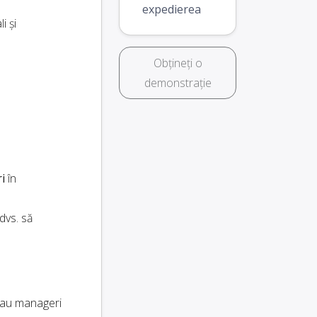
expedierea
i și
Obțineți o
demonstrație
i
în
dvs. să
au manageri