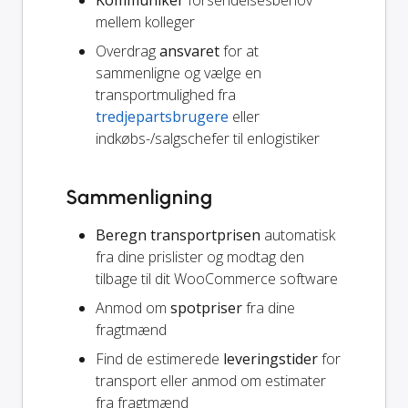
Kommuniker
forsendelsesbehov
mellem kolleger
Overdrag
ansvaret
for at
sammenligne og vælge en
transportmulighed fra
tredjepartsbrugere
eller
indkøbs-/salgschefer til enlogistiker
Sammenligning
Beregn transportprisen
automatisk
fra dine prislister og modtag den
tilbage til dit WooCommerce software
Anmod om
spotpriser
fra dine
fragtmænd
Find de estimerede
leveringstider
for
transport eller anmod om estimater
fra fragtmænd