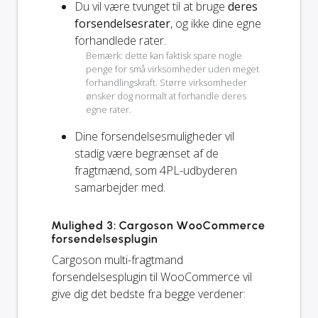
Du vil være tvunget til at bruge
deres
forsendelsesrater
, og ikke dine egne
forhandlede rater.
Bemærk: dette kan faktisk spare nogle
penge for små virksomheder uden meget
forhandlingskraft. Større virksomheder
ønsker dog normalt at forhandle deres
egne rater.
Dine forsendelsesmuligheder vil
stadig
være begrænset af de
fragtmænd, som 4PL-udbyderen
samarbejder med.
Mulighed 3: Cargoson WooCommerce
forsendelsesplugin
Cargoson multi-fragtmand
forsendelsesplugin til WooCommerce vil
give dig det bedste fra begge verdener: