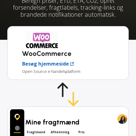
Beregn priser, ETD, ETA, CO2; opret
forsendelser, fragtlabels, tracking-links og
brandede notifikationer automatisk.
WooCommerce
Besøg hjemmeside
Open Source e-handelsplatform
Mine fragtmænd
Fragtmand
Afhentning
Pris