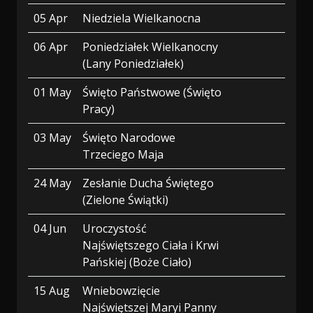
05 Apr
Niedziela Wielkanocna
06 Apr
Poniedziałek Wielkanocny
(Lany Poniedziałek)
01 May
Święto Państwowe (Święto
Pracy)
03 May
Święto Narodowe
Trzeciego Maja
24 May
Zesłanie Ducha Świętego
(Zielone Świątki)
04 Jun
Uroczystość
Najświętszego Ciała i Krwi
Pańskiej (Boże Ciało)
15 Aug
Wniebowzięcie
Najświętszej Maryi Panny