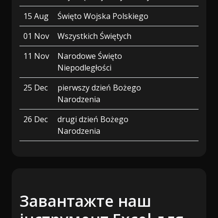
15 Aug
Święto Wojska Polskiego
01 Nov
Wszystkich Świętych
11 Nov
Narodowe Święto
Niepodległości
25 Dec
pierwszy dzień Bożego
Narodzenia
26 Dec
drugi dzień Bożego
Narodzenia
Завантажте наш