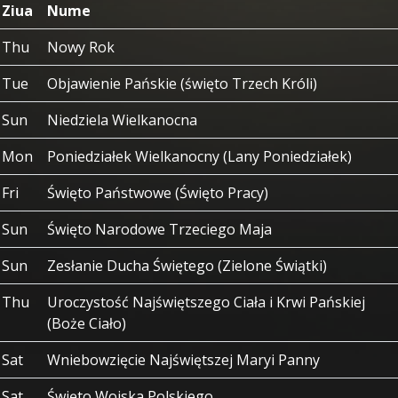
Ziua
Nume
Thu
Nowy Rok
Tue
Objawienie Pańskie (święto Trzech Króli)
Sun
Niedziela Wielkanocna
Mon
Poniedziałek Wielkanocny (Lany Poniedziałek)
Fri
Święto Państwowe (Święto Pracy)
Sun
Święto Narodowe Trzeciego Maja
Sun
Zesłanie Ducha Świętego (Zielone Świątki)
Thu
Uroczystość Najświętszego Ciała i Krwi Pańskiej
(Boże Ciało)
Sat
Wniebowzięcie Najświętszej Maryi Panny
Sat
Święto Wojska Polskiego