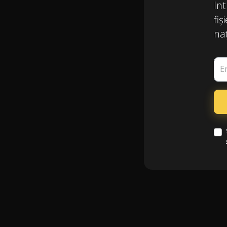
Int
fiș
naț
E