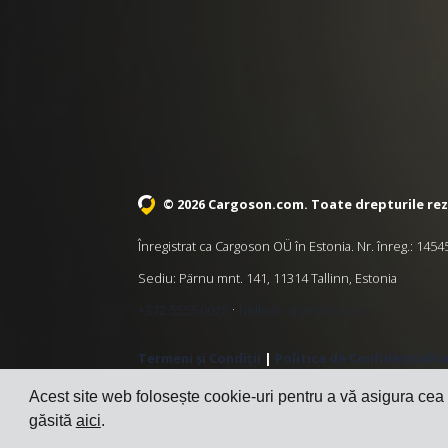
© 2026 Cargoson.com
. Toate drepturile re
Înregistrat ca Cargoson OÜ în Estonia. Nr. înreg.: 14
Sediu: Pärnu mnt. 141, 11314 Tallinn, Estonia
·
+372 5555 0028
hello@cargoson.com
Termeni și Condiții
|
Politica de Confidențialit
Acest site web folosește cookie-uri pentru a vă asigura cea
găsită
aici
.