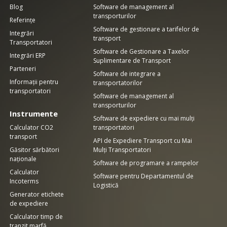
Blog
Software de management al
transporturilor
Referințe
Software de gestionare a tarifelor de
Integrări
transport
Transportatori
Software de Gestionare a Taxelor
Integrări ERP
Suplimentare de Transport
Parteneri
Software de integrare a
Informații pentru
transportatorilor
transportatori
Software de management al
transporturilor
Instrumente
Software de expediere cu mai mulți
Calculator CO2
transportatori
transport
API de Expediere Transport cu Mai
Găsitor sărbători
Mulți Transportatori
naționale
Software de programare a rampelor
Calculator
Software pentru Departamentul de
Incoterms
Logistică
Generator etichete
de expediere
Calculator timp de
tranzit marfă