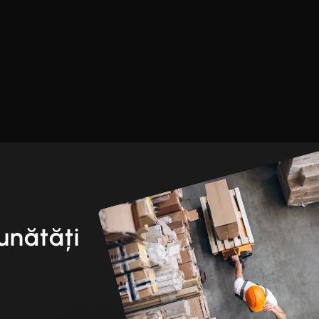
unătăți
i