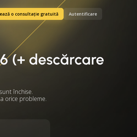
ază o consultație gratuită
Autentificare
26 (+ descărcare
sunt închise.
ita orice probleme.