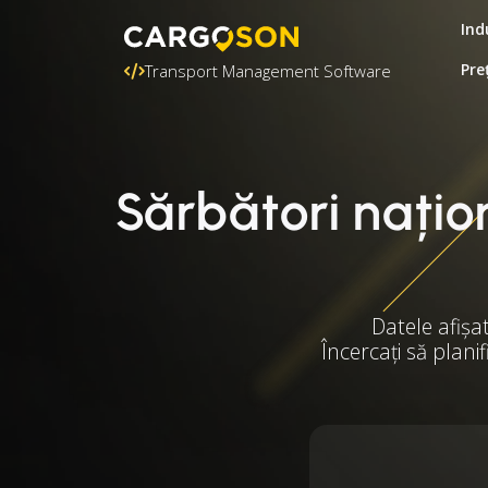
Ind
Pre
Transport Management Software
Sărbători națio
Datele afișa
Încercați să plani