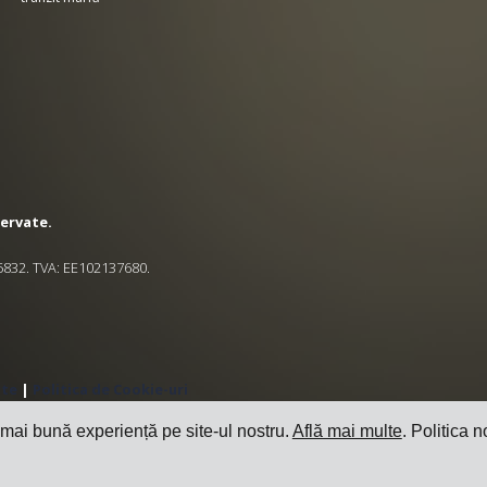
zervate.
545832. TVA: EE102137680.
ate
|
Politica de Cookie-uri
 mai bună experiență pe site-ul nostru.
Află mai multe
. Politica n