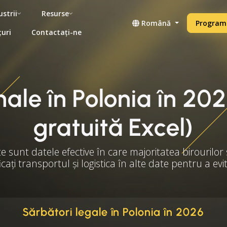
ustrii
Resurse
Română
Programe
țuri
Contactați-ne
nale în Polonia în 20
gratuită Excel)
te sunt datele efective în care majoritatea birourilor 
ficați transportul și logistica în alte date pentru a ev
Sărbători legale în Polonia în 2026