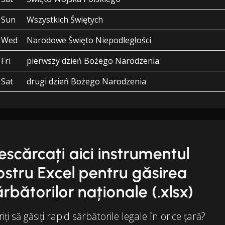
Sun
Wszystkich Świętych
Wed
Narodowe Święto Niepodległości
Fri
pierwszy dzień Bożego Narodzenia
Sat
drugi dzień Bożego Narodzenia
escărcați aici instrumentul
ostru Excel pentru găsirea
ărbătorilor naționale (.xlsx)
iți să găsiți rapid sărbătorile legale în orice țară?