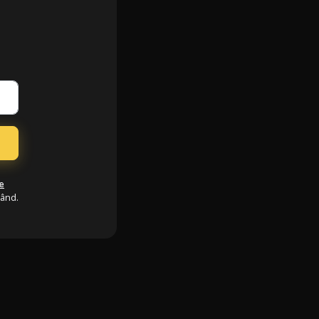
e
când.