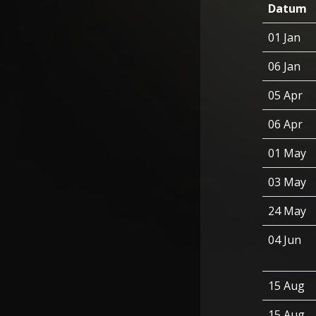
Datum
01 Jan
06 Jan
05 Apr
06 Apr
01 May
03 May
24 May
04 Jun
15 Aug
15 Aug