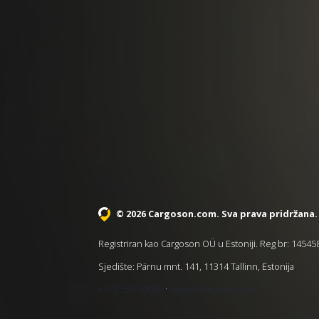
© 2026 Cargoson.com
. Sva prava pridržana.
Registriran kao Cargoson OÜ u Estoniji. Reg br: 1454
Sjedište: Pärnu mnt. 141, 11314 Tallinn, Estonija
·
+372 5555 0028
hello@cargoson.com