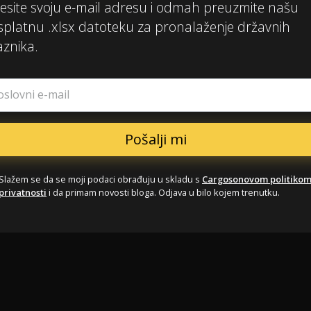
esite svoju e-mail adresu i odmah preuzmite našu
splatnu .xlsx datoteku za pronalaženje državnih
aznika.
oslovni e-mail
Slažem se da se moji podaci obrađuju u skladu s
Cargosonovom politiko
privatnosti
i da primam novosti bloga. Odjava u bilo kojem trenutku.