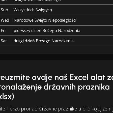
Sun
Wszystkich Świętych
Wed
Narodowe Święto Niepodległości
Fri
pierwszy dzień Bożego Narodzenia
Sat
drugi dzień Bożego Narodzenia
reuzmite ovdje naš Excel alat z
ronalaženje državnih praznika
xlsx)
ite li brzo pronaći državne praznike u bilo kojoj zemlj