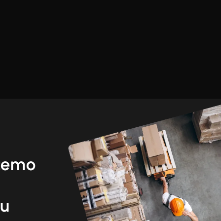
žemo
ku