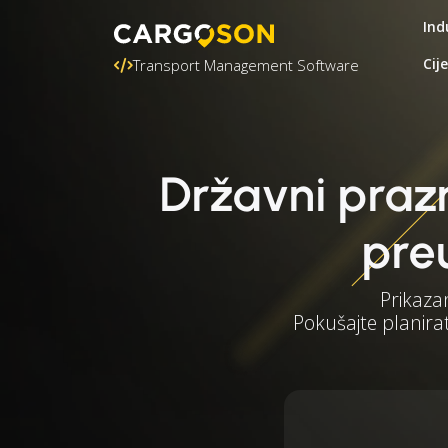
Ind
Cij
Transport Management Software
Državni prazn
pre
Prikaza
Pokušajte planirat