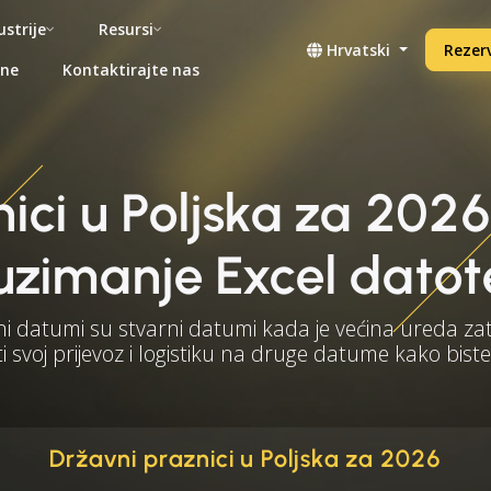
ustrije
Resursi
Hrvatski
Rezerv
ene
Kontaktirajte nas
ici u Poljska za 202
uzimanje Excel datot
ni datumi su stvarni datumi kada je većina ureda za
i svoj prijevoz i logistiku na druge datume kako biste
Državni praznici u Poljska za 2026