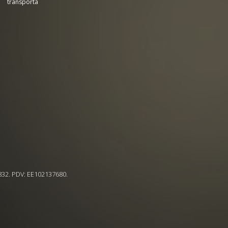
transporta
5832. PDV: EE102137680.