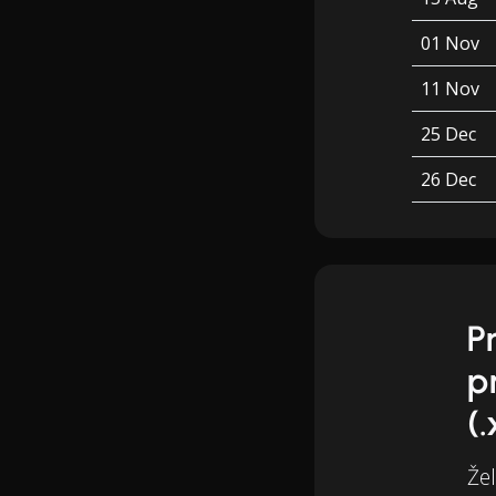
01 Nov
11 Nov
25 Dec
26 Dec
P
p
(.
Žel