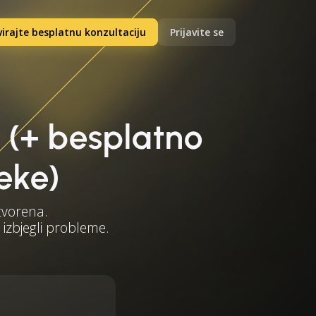
irajte besplatnu konzultaciju
Prijavite se
6 (+ besplatno
eke)
tvorena.
 izbjegli probleme.