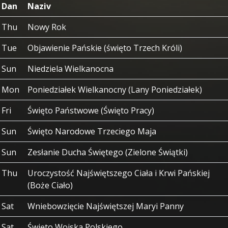
Dan
Naziv
Thu
Nowy Rok
Tue
Objawienie Pańskie (święto Trzech Króli)
Sun
Niedziela Wielkanocna
Mon
Poniedziałek Wielkanocny (Lany Poniedziałek)
Fri
Święto Państwowe (Święto Pracy)
Sun
Święto Narodowe Trzeciego Maja
Sun
Zesłanie Ducha Świętego (Zielone Świątki)
Thu
Uroczystość Najświętszego Ciała i Krwi Pańskiej
(Boże Ciało)
Sat
Wniebowzięcie Najświętszej Maryi Panny
Sat
Święto Wojska Polskiego