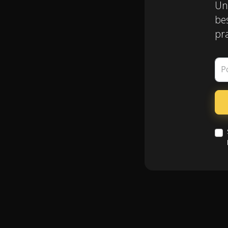
Un
be
pr
P