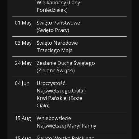
Wielkanocny (Lany
Poniedziałek)
01 May
Święto Państwowe
(Święto Pracy)
03 May
Święto Narodowe
Trzeciego Maja
24 May
Zesłanie Ducha Świętego
(Zielone Świątki)
04 Jun
Uroczystość
Najświętszego Ciała i
Krwi Pańskiej (Boże
Ciało)
15 Aug
Wniebowzięcie
Najświętszej Maryi Panny
15 Aug
Święto Wojska Polskiego