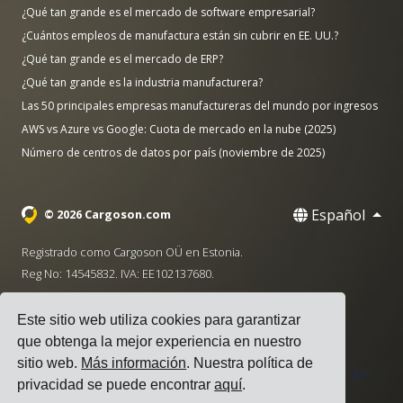
¿Qué tan grande es el mercado de software empresarial?
¿Cuántos empleos de manufactura están sin cubrir en EE. UU.?
¿Qué tan grande es el mercado de ERP?
¿Qué tan grande es la industria manufacturera?
Las 50 principales empresas manufactureras del mundo por ingresos
AWS vs Azure vs Google: Cuota de mercado en la nube (2025)
Número de centros de datos por país (noviembre de 2025)
Español
© 2026 Cargoson.com
Registrado como Cargoson OÜ en Estonia.
Reg No: 14545832. IVA: EE102137680.
Sede: Pärnu mnt. 141, 11314 Tallinn, Estonia
Este sitio web utiliza cookies para garantizar
·
+372 5555 0028
hello@cargoson.com
que obtenga la mejor experiencia en nuestro
sitio web.
Más información
. Nuestra política de
Términos de Servicio
|
Política de Privacidad
|
Política de
privacidad se puede encontrar
aquí
.
Cookies