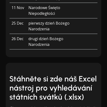
11 Nov
Narodowe Święto
Niepodległości
25 Dec
pierwszy dzień Bożego
Narodzenia
26 Dec
drugi dzień Bożego
Narodzenia
Stáhněte si zde náš Excel
nástroj pro vyhledávání
státních svátků (.xlsx)