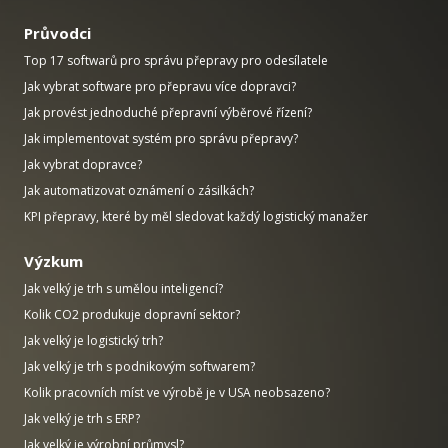
Průvodci
Top 17 softwarů pro správu přepravy pro odesílatele
Jak vybrat software pro přepravu více dopravci?
Jak provést jednoduché přepravní výběrové řízení?
Jak implementovat systém pro správu přepravy?
Jak vybrat dopravce?
Jak automatizovat oznámení o zásilkách?
KPI přepravy, které by měl sledovat každý logistický manažer
Výzkum
Jak velký je trh s umělou inteligencí?
Kolik CO2 produkuje dopravní sektor?
Jak velký je logistický trh?
Jak velký je trh s podnikovým softwarem?
Kolik pracovních míst ve výrobě je v USA neobsazeno?
Jak velký je trh s ERP?
Jak velký je výrobní průmysl?