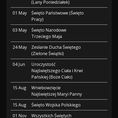
(Lany Poniedziałek)
01 May
Święto Państwowe (Święto
Pracy)
03 May
Święto Narodowe
Trzeciego Maja
24 May
Zesłanie Ducha Świętego
(Zielone Świątki)
04 Jun
Uroczystość
Najświętszego Ciała i Krwi
Pańskiej (Boże Ciało)
15 Aug
Wniebowzięcie
Najświętszej Maryi Panny
15 Aug
Święto Wojska Polskiego
01 Nov
Wszystkich Świętych