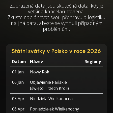
Zobrazená data jsou skutečná data, kdy je
většina kanceláří zavřená.
Zkuste naplánovat svou přepravu a logistiku
na jiná data, abyste se vyhnuli případným
problémům.
Státní svátky v Polsko v roce 2026
Datum
Název
Regiony
01 Jan
Nowy Rok
06 Jan
Objawienie Pańskie
(święto Trzech Króli)
05 Apr
Niedziela Wielkanocna
06 Apr
Poniedziałek Wielkanocny