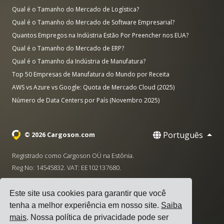
Qual é o Tamanho do Mercado de Logística?
Qual é o Tamanho do Mercado de Software Empresarial?
Quantos Empregos na Indústria Estão Por Preencher nos EUA?
Qual é o Tamanho do Mercado de ERP?
Qual é o Tamanho da Indústria de Manufatura?
Top 50 Empresas de Manufatura do Mundo por Receita
AWS vs Azure vs Google: Quota de Mercado Cloud (2025)
Número de Data Centers por País (Novembro 2025)
Português
© 2026 Cargoson.com
Registrado como Cargoson OÜ na Estônia.
Reg No: 14545832. VAT: EE102137680.
Sede: Pärnu mnt. 141, 11314 Tallinn, Estônia
Este site usa cookies para garantir que você
·
+372 5555 0028
hello@cargoson.com
tenha a melhor experiência em nosso site.
Saiba
mais
. Nossa política de privacidade pode ser
Termos de Serviço
|
Política de Privacidade
|
Política de