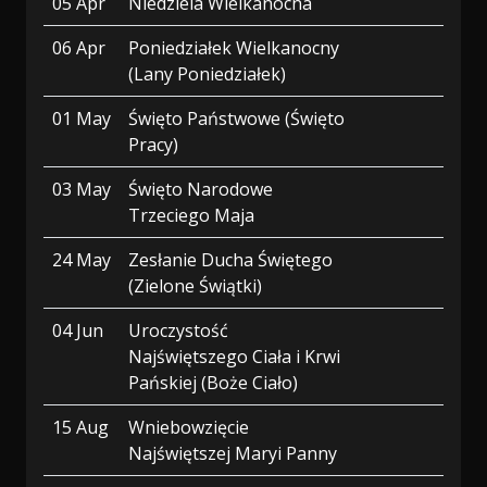
05 Apr
Niedziela Wielkanocna
06 Apr
Poniedziałek Wielkanocny
(Lany Poniedziałek)
01 May
Święto Państwowe (Święto
Pracy)
03 May
Święto Narodowe
Trzeciego Maja
24 May
Zesłanie Ducha Świętego
(Zielone Świątki)
04 Jun
Uroczystość
Najświętszego Ciała i Krwi
Pańskiej (Boże Ciało)
15 Aug
Wniebowzięcie
Najświętszej Maryi Panny