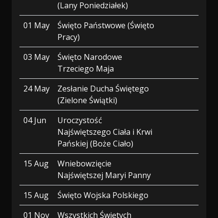
(Lany Poniedziałek)
01 May
Święto Państwowe (Święto
Pracy)
03 May
Święto Narodowe
Trzeciego Maja
24 May
Zesłanie Ducha Świętego
(Zielone Świątki)
04 Jun
Uroczystość
Najświętszego Ciała i Krwi
Pańskiej (Boże Ciało)
15 Aug
Wniebowzięcie
Najświętszej Maryi Panny
15 Aug
Święto Wojska Polskiego
01 Nov
Wszystkich Świętych