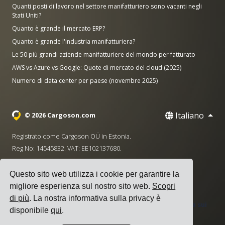
Quanti posti di lavoro nel settore manifatturiero sono vacanti negli
Stati Uniti?
Quanto è grande il mercato ERP?
Quanto è grande l'industria manifatturiera?
Le 50 più grandi aziende manifatturiere del mondo per fatturato
AWS vs Azure vs Google: Quote di mercato del cloud (2025)
Numero di data center per paese (novembre 2025)
Italiano
© 2026 Cargoson.com
Registrato come Cargoson OÜ in Estonia.
Reg No: 14545832. VAT: EE102137680.
Sede centrale: Pärnu mnt. 141, 11314 Tallinn, Estonia
Questo sito web utilizza i cookie per garantire la
·
+372 5555 0028
hello@cargoson.com
migliore esperienza sul nostro sito web.
Scopri
di più
. La nostra informativa sulla privacy è
Termini di Servizio
|
Informativa sulla Privacy
|
Politica sui
disponibile
qui
.
Cookie