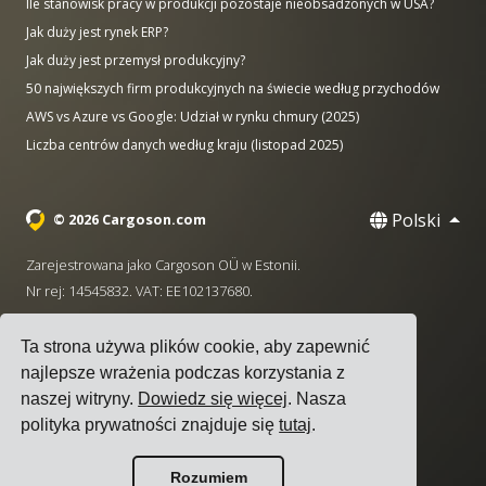
Ile stanowisk pracy w produkcji pozostaje nieobsadzonych w USA?
Jak duży jest rynek ERP?
Jak duży jest przemysł produkcyjny?
50 największych firm produkcyjnych na świecie według przychodów
AWS vs Azure vs Google: Udział w rynku chmury (2025)
Liczba centrów danych według kraju (listopad 2025)
Polski
© 2026 Cargoson.com
Zarejestrowana jako Cargoson OÜ w Estonii.
Nr rej: 14545832. VAT: EE102137680.
Siedziba: Pärnu mnt. 141, 11314 Tallinn, Estonia
Ta strona używa plików cookie, aby zapewnić
·
+372 5555 0028
hello@cargoson.com
najlepsze wrażenia podczas korzystania z
naszej witryny.
Dowiedz się więcej
. Nasza
Warunki korzystania z usługi
|
Polityka Prywatności
|
polityka prywatności znajduje się
tutaj
.
Polityka plików cookie
Rozumiem