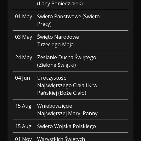
(Lany Poniedziałek)
01 May
Święto Państwowe (Święto
Pracy)
03 May
Święto Narodowe
Trzeciego Maja
24 May
Zesłanie Ducha Świętego
(Zielone Świątki)
04 Jun
Uroczystość
Najświętszego Ciała i Krwi
Pańskiej (Boże Ciało)
15 Aug
Wniebowzięcie
Najświętszej Maryi Panny
15 Aug
Święto Wojska Polskiego
01 Nov
Wszystkich Świętych