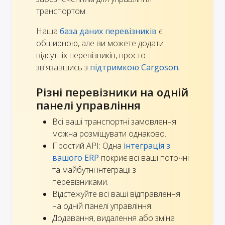
транспортом.
Наша
база даних перевізників
є
обширною, але ви можете додати
відсутніх перевізників, просто
зв'язавшись з
підтримкою Cargoson.
Різні перевізники на одній
панелі управління
Всі ваші транспортні замовлення
можна розміщувати однаково.
Простий API: Одна
інтеграція з
вашого ERP
покриє всі ваші поточні
та майбутні інтеграції з
перевізниками.
Відстежуйте всі ваші відправлення
на одній панелі управління.
Додавання, видалення або зміна