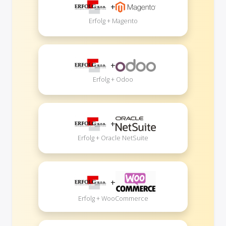
+
Erfolg + Magento
+
Erfolg + Odoo
+
Erfolg + Oracle NetSuite
+
Erfolg + WooCommerce