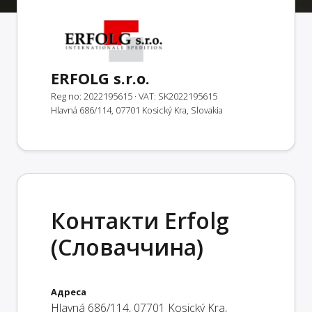
ERFOLG s.r.o.
Reg no: 2022195615
· VAT: SK2022195615
Hlavná 686/114, 07701 Kosický Kra, Slovakia
Контакти Erfolg
(Словаччина)
Адреса
Hlavná 686/114
,
07701
Kosický Kra
,