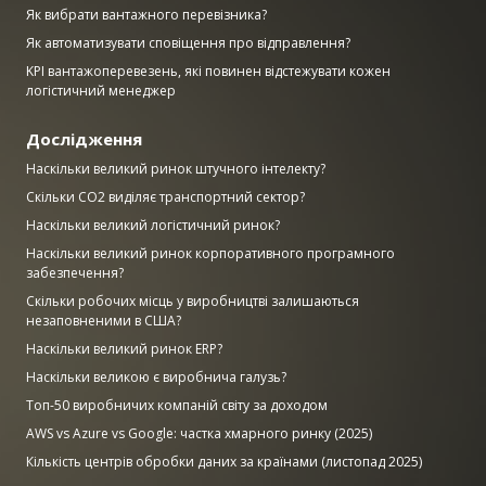
Як вибрати вантажного перевізника?
Як автоматизувати сповіщення про відправлення?
KPI вантажоперевезень, які повинен відстежувати кожен
логістичний менеджер
Дослідження
Наскільки великий ринок штучного інтелекту?
Скільки CO2 виділяє транспортний сектор?
Наскільки великий логістичний ринок?
Наскільки великий ринок корпоративного програмного
забезпечення?
Скільки робочих місць у виробництві залишаються
незаповненими в США?
Наскільки великий ринок ERP?
Наскільки великою є виробнича галузь?
Топ-50 виробничих компаній світу за доходом
AWS vs Azure vs Google: частка хмарного ринку (2025)
Кількість центрів обробки даних за країнами (листопад 2025)