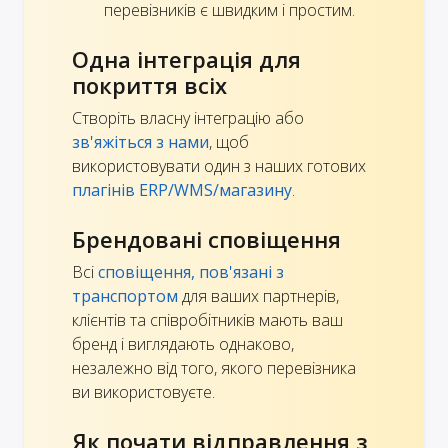
перевізників є швидким і простим.
Одна інтеграція для
покриття всіх
Створіть власну інтеграцію або
зв'яжіться з нами
, щоб
використовувати один з наших готових
плагінів ERP/WMS/магазину
.
Брендовані сповіщення
Всі
сповіщення, пов'язані з
транспортом
для ваших партнерів,
клієнтів та співробітників мають ваш
бренд і виглядають однаково,
незалежно від того, якого перевізника
ви використовуєте.
Як почати відправлення з