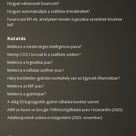
Hogyan válasszunk fuvarozót?
Hogyan automatizáljuk a szállítási értesítéseket?
Fuvarozási KPI-ok, amelyeket minden logisztikai vezetőnek követnie
kell
Kutatás
Mekkora a mesterséges intelligencia piaca?
Mennyi CO2-t bocsát ki a szállítási szektor?
Mekkora a logisztikai piac?
Mekkora a vállalati szoftver piac?
Hány betöltetlen gyártási munkahely van az Egyesült Államokban?
Mekkora az ERP piac?
Mekkora a gyártóipar?
A világ 50 legnagyobb gyártó vállalata bevétel szerint
AWS vs Azure vs Google: Felhőszolgáltatási piaci részesedés (2025)
Adatközpontok száma országonként (2025. november)