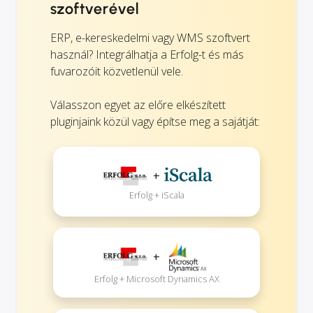
szoftverével
ERP, e-kereskedelmi vagy WMS szoftvert
használ? Integrálhatja a Erfolg-t és más
fuvarozóit közvetlenül vele.
Válasszon egyet az előre elkészített
pluginjaink közül vagy építse meg a sajátját:
+
Erfolg + iScala
+
Erfolg + Microsoft Dynamics AX