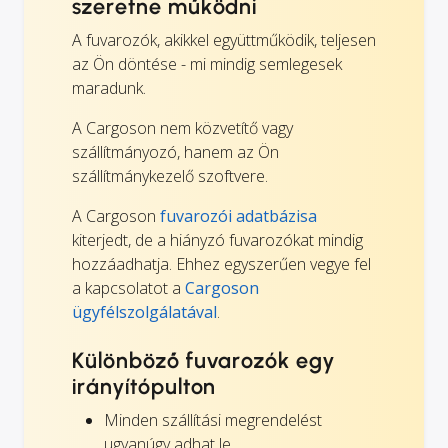
szeretne működni
A fuvarozók, akikkel együttműködik, teljesen
az Ön döntése - mi mindig semlegesek
maradunk.
A Cargoson nem közvetítő vagy
szállítmányozó, hanem az Ön
szállítmánykezelő szoftvere.
A Cargoson
fuvarozói adatbázisa
kiterjedt, de a hiányzó fuvarozókat mindig
hozzáadhatja. Ehhez egyszerűen vegye fel
a kapcsolatot a
Cargoson
ügyfélszolgálatával
.
Különböző fuvarozók egy
irányítópulton
Minden szállítási megrendelést
ugyanúgy adhat le.