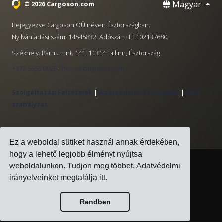
Magyar
© 2026 Cargoson.com
Bejegyezve Cargoson OÜ néven Észtországban.
Nyilvántartási szám: 14545832. Adószám: EE102137680.
Székhely: Pärnu mnt. 141, 11314 Tallinn, Észtország
·
+372 5555 0028
hello@cargoson.com
Szolgáltatási Feltételek
|
Adatvédelmi Szabályzat
|
Süti
szabályzat
Ez a weboldal sütiket használ annak érdekében,
hogy a lehető legjobb élményt nyújtsa
weboldalunkon.
Tudjon meg többet
. Adatvédelmi
irányelveinket megtalálja
itt
.
Rendben