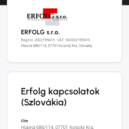
ERFOLG s.r.o.
Reg no: 2022195615
· VAT: SK2022195615
Hlavná 686/114, 07701 Kosický Kra, Slovakia
Erfolg kapcsolatok
(Szlovákia)
Cím
Hlavná 686/114
,
07701
Kosický Kra
,