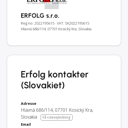
ERFOLG s.r.o.
Reg no: 2022195615
· VAT: SK2022195615
Hlavná 686/114, 07701 Kosický Kra, Slovakia
Erfolg kontakter
(Slovakiet)
Adresse
Hlavná 686/114
,
07701
Kosický Kra
,
Slovakia
Få rutevejledning
Email