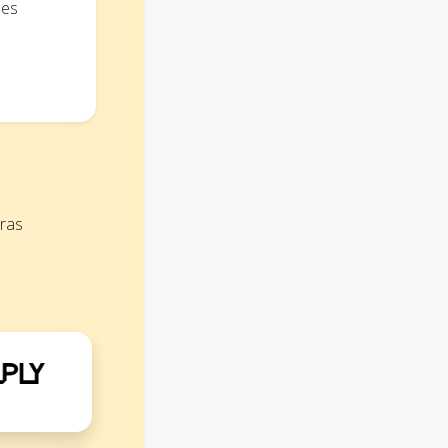
ões
ras