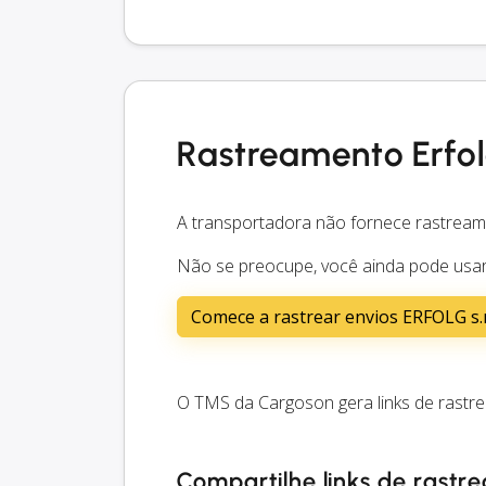
Rastreamento Erfo
A transportadora não fornece rastream
Não se preocupe, você ainda pode usar 
Comece a rastrear envios ERFOLG s.r
O TMS da Cargoson gera links de rastr
Compartilhe links de rastre