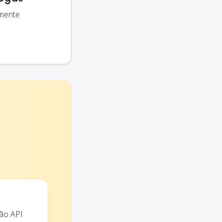
amente
ão API