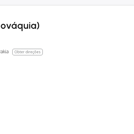
lováquia)
vakia
Obter direções