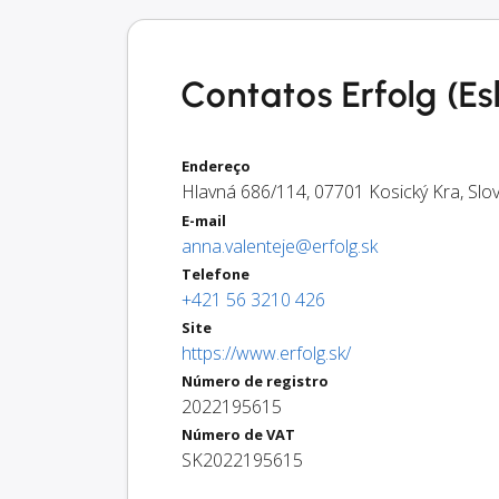
Contatos Erfolg (Es
Endereço
Hlavná 686/114
,
07701
Kosický Kra
,
Slo
E-mail
anna.valenteje@erfolg.sk
Telefone
+421 56 3210 426
Site
https://www.erfolg.sk/
Número de registro
2022195615
Número de VAT
SK2022195615