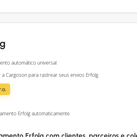
lg
ento automático universal.
a Cargoson para rastrear seus envios Erfolg.
.o.
eamento Erfolg automaticamente.
amento Erfolg com clientes, parceiros e co