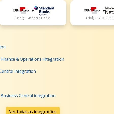
+
+
Erfolg + Oracle Ne
Erfolg + Standard Books
ion
 Finance & Operations integration
Central integration
 Business Central integration
Ver todas as integrações