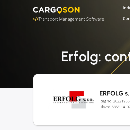
Ind
Con
Transport Management Software
Erfolg: co
ERFOLG s.r
Reg no: 20221956
Hlavná 686/114, 07