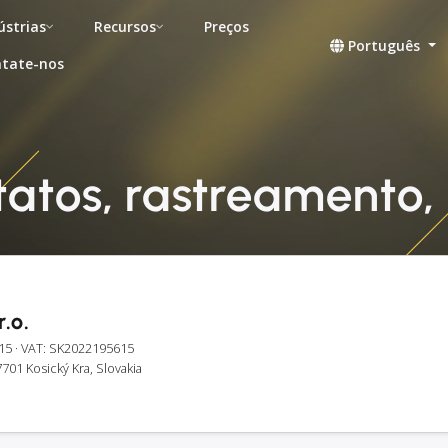
ústrias
Recursos
Preços
Português
tate-nos
ntatos, rastreamento,
.o.
15
· VAT: SK2022195615
701 Kosický Kra, Slovakia