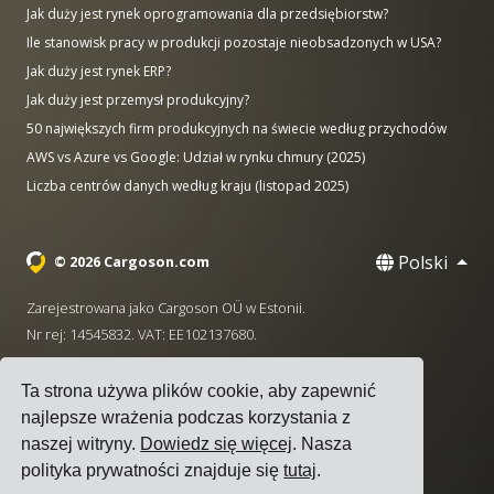
Jak duży jest rynek oprogramowania dla przedsiębiorstw?
Ile stanowisk pracy w produkcji pozostaje nieobsadzonych w USA?
Jak duży jest rynek ERP?
Jak duży jest przemysł produkcyjny?
50 największych firm produkcyjnych na świecie według przychodów
AWS vs Azure vs Google: Udział w rynku chmury (2025)
Liczba centrów danych według kraju (listopad 2025)
Polski
© 2026 Cargoson.com
Zarejestrowana jako Cargoson OÜ w Estonii.
Nr rej: 14545832. VAT: EE102137680.
Siedziba: Pärnu mnt. 141, 11314 Tallinn, Estonia
Ta strona używa plików cookie, aby zapewnić
·
+372 5555 0028
hello@cargoson.com
najlepsze wrażenia podczas korzystania z
naszej witryny.
Dowiedz się więcej
. Nasza
Warunki korzystania z usługi
|
Polityka Prywatności
|
polityka prywatności znajduje się
tutaj
.
Polityka plików cookie