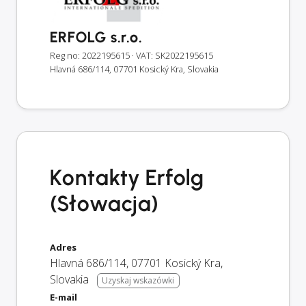
ERFOLG s.r.o.
Reg no: 2022195615
· VAT: SK2022195615
Hlavná 686/114, 07701 Kosický Kra, Slovakia
Kontakty Erfolg
(Słowacja)
Adres
Hlavná 686/114
,
07701
Kosický Kra
,
Slovakia
Uzyskaj wskazówki
E-mail