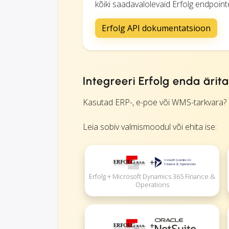
kõiki saadavalolevaid Erfolg endpointe, 
Erfolg API dokumentatsioon
Integreeri Erfolg enda äri
Kasutad ERP-, e-poe või WMS-tarkvara? Si
Leia sobiv valmismoodul või ehita ise:
+
Erfolg + Microsoft Dynamics 365 Finance &
Operations
+