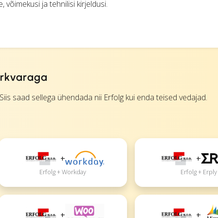
võimekusi ja tehnilisi kirjeldusi.
tarkvaraga
is saad sellega ühendada nii Erfolg kui enda teised vedajad.
+
+
Erfolg + Workday
Erfolg + Erply
+
+