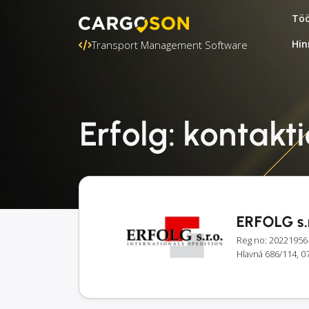
Töö
Hin
Transport Management Software
Erfolg: kontakt
ERFOLG s.r
Reg no: 20221956
Hlavná 686/114, 07