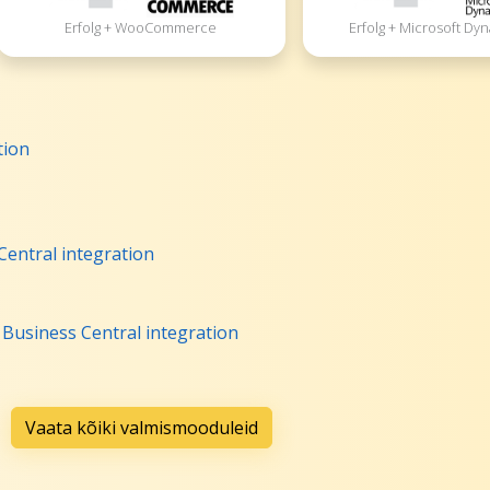
Erfolg + Microsoft Dy
Erfolg + WooCommerce
tion
Central integration
 Business Central integration
Vaata kõiki valmismooduleid