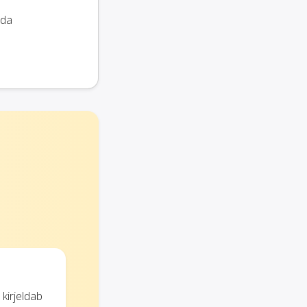
nda
kirjeldab