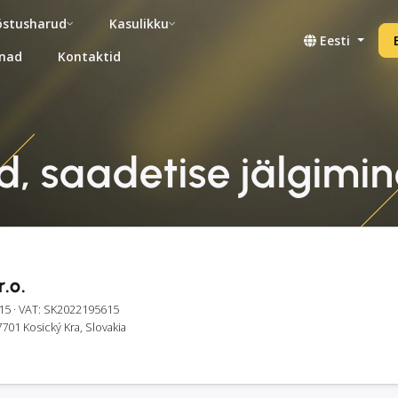
stusharud
Kasulikku
Eesti
nad
Kontaktid
id, saadetise jälgimin
.o.
15
· VAT: SK2022195615
701 Kosický Kra, Slovakia