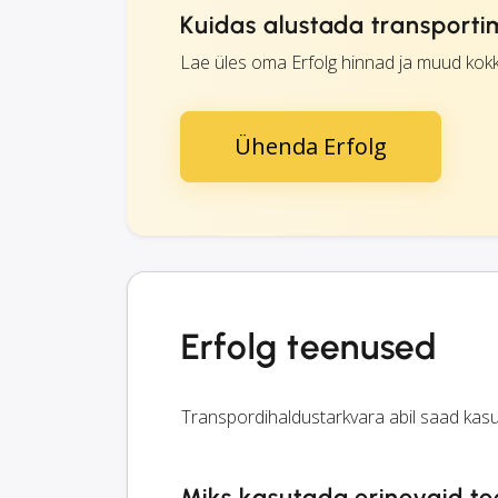
Kuidas alustada transporti
Lae üles oma Erfolg hinnad ja muud kokk
Ühenda Erfolg
Erfolg teenused
Transpordihaldustarkvara abil saad kasu
Miks kasutada erinevaid t