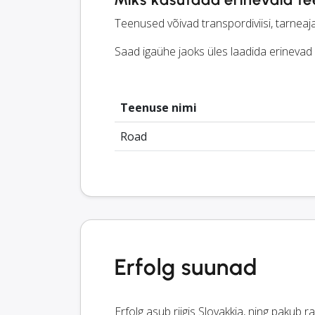
Teenused võivad transpordiviisi, tarneaj
Saad igaühe jaoks üles laadida erinevad 
Teenuse nimi
Road
Erfolg suunad
Erfolg asub riigis Slovakkia, ning pakub r