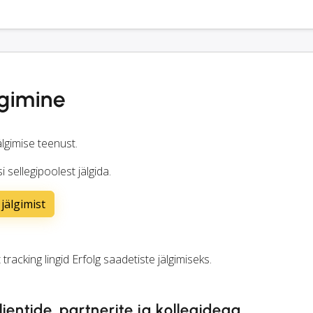
lgimine
lgimise teenust.
 sellegipoolest jälgida.
jälgimist
t
tracking
lingid Erfolg saadetiste jälgimiseks.
lientide, partnerite ja kollegidega