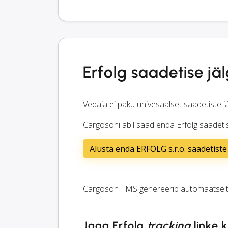
Erfolg saadetise jä
Vedaja ei paku univesaalset saadetiste jä
Cargosoni abil saad enda Erfolg saadetisi
Alusta enda ERFOLG s.r.o. saadetiste 
Cargoson TMS genereerib automaatsel
Jaga Erfolg
tracking
linke k