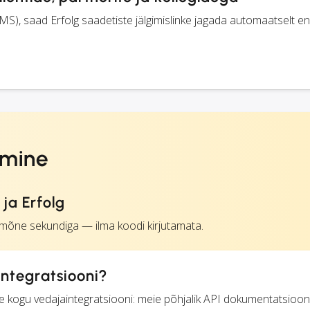
MS), saad Erfolg saadetiste jälgimislinke jagada automaatselt e
imine
ja Erfolg
 mõne sekundiga — ilma koodi kirjutamata.
integratsiooni?
se kogu vedajaintegratsiooni: meie põhjalik API dokumentatsioon 