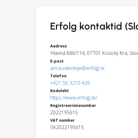
Erfolg kontaktid (S
Aadress
Hlavná 686/114
,
07701
Kosický Kra
,
Slo
E-post
anna.valenteje@erfolg.sk
Telefon
+421 56 3210 426
Koduleht
https://www.erfolg.sk/
Registreerimisnumber
2022195615
VAT number
SK2022195615