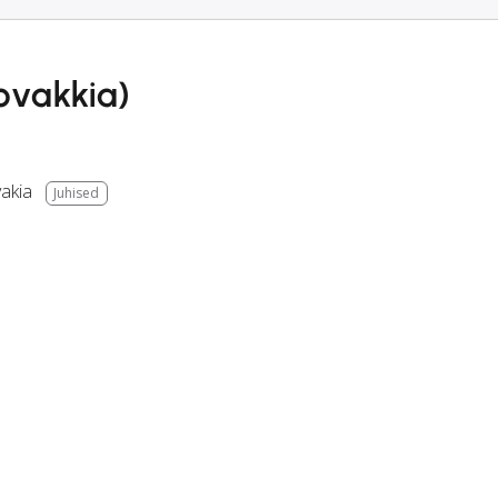
lovakkia)
vakia
Juhised