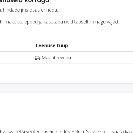
a, hindade jms osas erineda.
hinnakokkulepped ja kasutada neid täpselt nii nagu vajad.
Teenuse tüüp
Maanteevedu
ahvusvahelisi veoteenuseid riikides Belgia, Slovakkia — vaata ka al