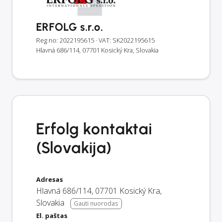
ERFOLG s.r.o.
Reg no: 2022195615
· VAT: SK2022195615
Hlavná 686/114, 07701 Kosický Kra, Slovakia
Erfolg kontaktai
(Slovakija)
Adresas
Hlavná 686/114
,
07701
Kosický Kra
,
Slovakia
Gauti nuorodas
El. paštas