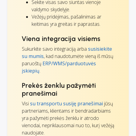
Sekite visas savo siuntas vienoje
valdymo skydelyje.
Vežėjų pridėjimas, pašalinimas ar
keitimas yra greitas ir paprastas.
Viena integracija visiems
Sukurkite savo integraciją arba
susisiekite
su mumis
, kad naudotumėte vieną iš mūsų
paruoštų
ERP/WMS/parduotuvės
įskiepių
.
Prekės ženklu pažymėti
pranešimai
Visi
su transportu susiję pranešimai
jūsų
partneriams, klientams ir bendradarbiams
yra pažymėti prekės ženklu ir atrodo
vienodai, nepriklausomai nuo to, kurį vežėją
naudojate.