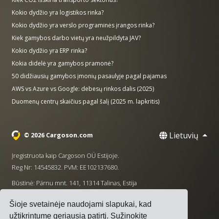
Kokio dydžio yra logistikos rinka?
Kokio dydžio yra verslo programinės įrangos rinka?
Kiek gamybos darbo vietų yra neužpildyta JAV?
Kokio dydžio yra ERP rinka?
Kokia didelė yra gamybos pramonė?
50 didžiausių gamybos įmonių pasaulyje pagal pajamas
AWS vs Azure vs Google: debesų rinkos dalis (2025)
Duomenų centrų skaičius pagal šalį (2025 m. lapkritis)
Lietuvių
© 2026 Cargoson.com
Įregistruota kaip Cargoson OÜ Estijoje.
Reg Nr: 14545832. PVM: EE102137680.
Būstinė: Pärnu mnt. 141, 11314 Talinas, Estija
·
+372 5555 0028
hello@cargoson.com
Šioje svetainėje naudojami slapukai, kad
užtikrintume geriausią patirtį.
Sužinokite