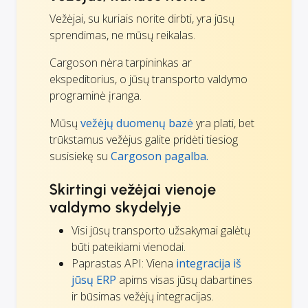
Vežėjai, su kuriais norite dirbti, yra jūsų
sprendimas, ne mūsų reikalas.
Cargoson nėra tarpininkas ar
ekspeditorius, o jūsų transporto valdymo
programinė įranga.
Mūsų
vežėjų duomenų bazė
yra plati, bet
trūkstamus vežėjus galite pridėti tiesiog
susisiekę su
Cargoson pagalba.
Skirtingi vežėjai vienoje
valdymo skydelyje
Visi jūsų transporto užsakymai galėtų
būti pateikiami vienodai.
Paprastas API: Viena
integracija iš
jūsų ERP
apims visas jūsų dabartines
ir būsimas vežėjų integracijas.