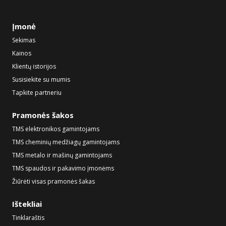
Įmonė
Sekimas
Kainos
Klientų istorijos
Susisiekite su mumis
Tapkite partneriu
Pramonės šakos
TMS elektronikos gamintojams
TMS cheminių medžiagų gamintojams
TMS metalo ir mašinų gamintojams
TMS spaudos ir pakavimo įmonėms
Žiūrėti visas pramonės šakas
Ištekliai
Tinklaraštis