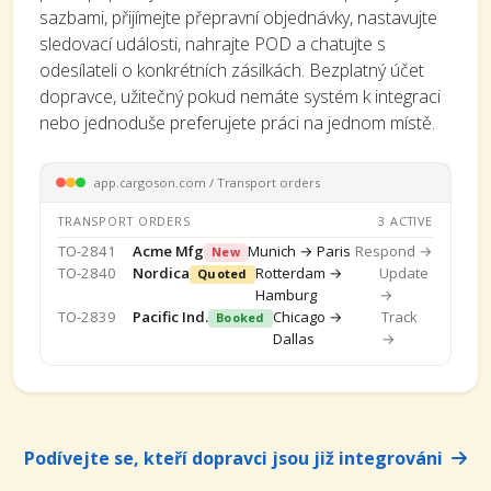
sazbami, přijímejte přepravní objednávky, nastavujte
sledovací události, nahrajte POD a chatujte s
odesílateli o konkrétních zásilkách. Bezplatný účet
dopravce, užitečný pokud nemáte systém k integraci
nebo jednoduše preferujete práci na jednom místě.
app.cargoson.com / Transport orders
TRANSPORT ORDERS
3 ACTIVE
TO-2841
Acme Mfg
Munich → Paris
Respond →
New
TO-2840
Nordica
Rotterdam →
Update
Quoted
Hamburg
→
TO-2839
Pacific Ind.
Chicago →
Track
Booked
Dallas
→
Podívejte se, kteří dopravci jsou již integrováni