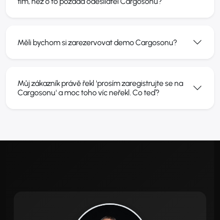
tím, než o to požádá odesílatel Cargosonu?
Měli bychom si zarezervovat demo Cargosonu?
Můj zákazník právě řekl 'prosím zaregistrujte se na
Cargosonu' a moc toho víc neřekl. Co teď?