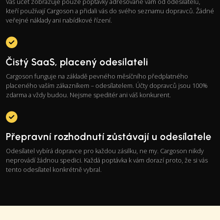
Váš účet zobrazuje pouze poptávky adresované vám od odesílatelů,
kteří používají Cargoson a přidali vás do svého seznamu dopravců. Žádné
veřejné náklady ani nabídkové řízení.
Čistý SaaS, placený odesílateli
Cargoson funguje na základě pevného měsíčního předplatného
placeného vaším zákazníkem – odesílatelem. Účty dopravců jsou 100%
zdarma a vždy budou. Nejsme speditér ani váš konkurent.
Přepravní rozhodnutí zůstávají u odesílatele
Odesílatel vybírá dopravce pro každou zásilku, ne my. Cargoson nikdy
neprovádí žádnou spedici. Každá poptávka k vám dorazí proto, že si vás
tento odesílatel konkrétně vybral.