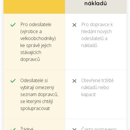
nákladů
Pro odesílatele
Pro dopravce k
(výrobce a
hledání nových
velkoobchodníky)
odesílatelů a
ke správě jejich
nákladů
stávajících
dopravců
Odesílatelé si
Otevřené tržiště
vybírají omezený
nákladů nebo
seznam dopravců,
kapacit
se kterými chtějí
spolupracovat
Žádné
Často postaveno