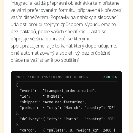
integraci a každá přepravní objednávka tam přistane
ve vámi preferovaném formátu, připravená k převzetí
vaším dispečerem. Poptávky na nabídky a sledovací
události proudí stejným způsobem. Vybudujeme to
bez nákladů, podle vašich specifikací. Takto se
připojuje většina dopravců, se kterými
spolupracujeme, a je to kanál, který doporučujeme:
plně automatizovaný a spolehlivý, bez průběžné
práce na vaší straně po spuštění.
POST /YOUR-TMS/TRANSPORT-ORDERS
200 OK
{

  "event":   "transport_order.created",

  "id":      "TO-2841",

  "shipper": "Acme Manufacturing",

  "pickup":  { "city": "Munich", "country": "DE" 
},

  "delivery":{ "city": "Paris",  "country": "FR" 
},

  "cargo":   { "pallets": 8, "weight_kg": 2400 }
