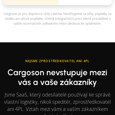
Cargoson je pro dopravce vždy zdarma. Neúčtujeme za účty, poplatky za
zásilku ani síťové poplatky, včetně integračních prací, které provádíme s
vaším rezervačním softwarem nebo sledovacím systémem.
NEJSME ZPROSTŘEDKOVATEL ANI 4PL
Cargoson nevstupuje mezi
vás a vaše zákazníky
Jsme SaaS, který odesílatelé používají ke správě
vlastní logistiky, nikoli speditér, zprostředkovatel
ani 4PL. Vztah mezi vámi a vaším zákazníkem