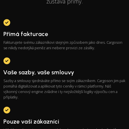
zůstává přímý.
Přímá fakturace
Fakturujete svému zákazníkovi stejným způsobem jako dnes. Cargoson
se nikdy nedotýká peněz ani nebere provizi ze zásilky.
Vaše sazby, vaše smlouvy
Sazby a smlouvy sjednáváte přímo se svým zákazníkem. Cargoson jim pak
pomáhá digitalizovat a aplikovat tyto ceníky v rámci platformy. Náš
výkonný cenový engine zvládne i ty nejsložitější logiky výpočtu cen a
příplatky.
Pouze vaši zákazníci