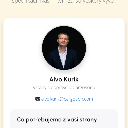
specifikací. Náš IT tým zajistí veškerý vývoj.
Aivo Kurik
Vztahy s dopravci v Cargosonu
aivo.kurik@cargoson.com
Co potřebujeme z vaší strany