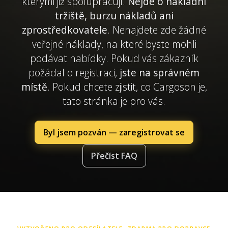
kterými již spolupracují.
Nejde o nákladní
tržiště, burzu nákladů ani
zprostředkovatele
. Nenajdete zde žádné
veřejné náklady, na které byste mohli
podávat nabídky. Pokud vás zákazník
požádal o registraci,
jste na správném
místě
. Pokud chcete zjistit, co Cargoson je,
tato stránka je pro vás.
Byl jsem pozván — zaregistrovat se
Přečíst FAQ