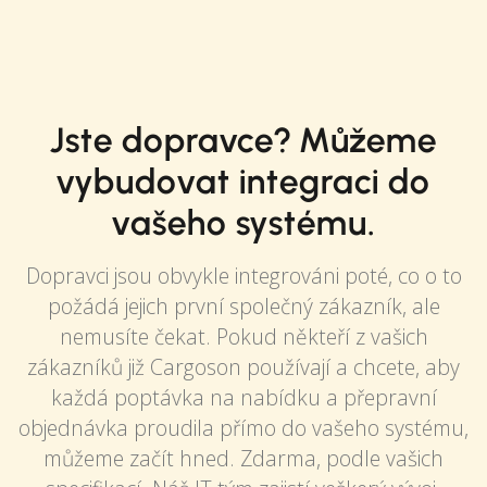
Jste dopravce? Můžeme
vybudovat integraci do
vašeho systému.
Dopravci jsou obvykle integrováni poté, co o to
požádá jejich první společný zákazník, ale
nemusíte čekat. Pokud někteří z vašich
zákazníků již Cargoson používají a chcete, aby
každá poptávka na nabídku a přepravní
objednávka proudila přímo do vašeho systému,
můžeme začít hned. Zdarma, podle vašich