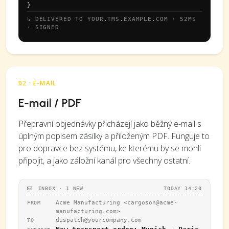
}
↳ DELIVERED TO YOUR.TMS.EXAMPLE.COM · 52MS
· SIGNED
02 · E-MAIL
E-mail / PDF
Přepravní objednávky přicházejí jako běžný e-mail s
úplným popisem zásilky a přiloženým PDF. Funguje to
pro dopravce bez systému, ke kterému by se mohli
připojit, a jako záložní kanál pro všechny ostatní.
INBOX · 1 NEW
TODAY 14:20
Acme Manufacturing <
cargoson@acme-
FROM
manufacturing.com
>
dispatch@yourcompany.com
TO