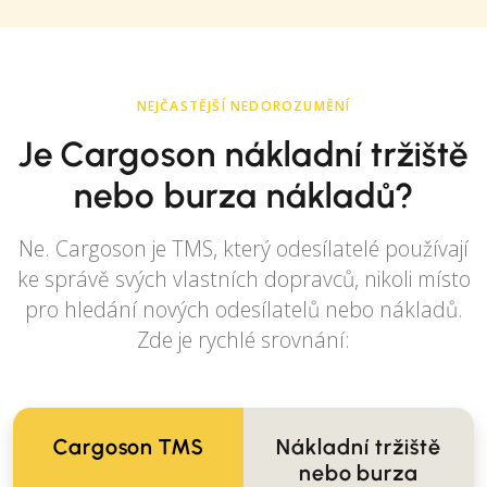
NEJČASTĚJŠÍ NEDOROZUMĚNÍ
Je Cargoson nákladní tržiště
nebo burza nákladů?
Ne. Cargoson je TMS, který odesílatelé používají
ke správě svých vlastních dopravců, nikoli místo
pro hledání nových odesílatelů nebo nákladů.
Zde je rychlé srovnání:
Cargoson TMS
Nákladní tržiště
nebo burza