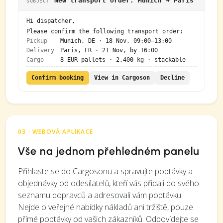
New transport order: Munich → Paris
SUBJECT
Hi dispatcher,
Please confirm the following transport order:
Pickup
Munich, DE · 18 Nov, 09:00–13:00
Delivery
Paris, FR · 21 Nov, by 16:00
Cargo
8 EUR-pallets · 2,400 kg · stackable
Confirm booking
View in Cargoson
Decline
03 · WEBOVÁ APLIKACE
Vše na jednom přehledném panelu
Přihlaste se do Cargosonu a spravujte poptávky a
objednávky od odesílatelů, kteří vás přidali do svého
seznamu dopravců a adresovali vám poptávku.
Nejde o veřejné nabídky nákladů ani tržiště, pouze
přímé poptávky od vašich zákazníků. Odpovídejte se